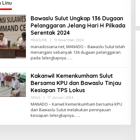
re
S
 Linu
Bawaslu Sulut Ungkap 136 Dugaan
Pelanggaran Jelang Hari H Pilkada
Serentak 2024
HEADLINE
|
13 November 2024
O
L
manadosiana.net, MANADO – Bawaslu Sulut telah
E
menangani sebanyak 136 dugaan pelanggaran
H
pada
Selengkapnya…
R
E
D
A
Kakanwil Kemenkumham Sulut
K
S
Bersama KPU dan Bawaslu Tinjau
I
Kesiapan TPS Lokus
 Ketua MPR
Kabar Gembira bagi
NEWS
|
17 Januari 2024
O
Momentum
Guru di Sulut:
L
MANADO – Kanwil Kemenkumham bersama KPU
irasi dan
Rekrutmen P3K
E
Di POLITIK Dan
dan Bawaslu Sulut melakukan peninjauan
H
|
24 Mei 2026
PEMERINTAHAN
|
24 Mei 2026
n
Disetop, Kini
kesiapan
Selengkapnya…
R
an Desa
Dialihkan ke Jalur
E
D
CPNS
A
Praktisi Hukum
K
Bongkar Sengkar
S