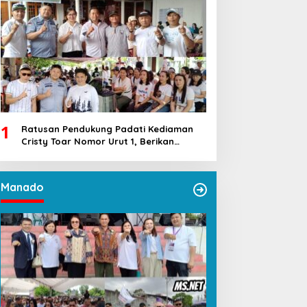
1
Ratusan Pendukung Padati Kediaman
Cristy Toar Nomor Urut 1, Berikan
Dukungan Penuh Kepada Calon Hukum
Tua Walantakan
Manado