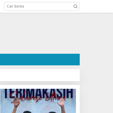
osok Hanafi Saleh SH:
Ratusan Pendukung Padati
engacara Dermawan
Kediaman Cristy Toar
esa Wori yang Cetak
Nomor Urut 1, Berikan
ekor Menang 3 Perkara
Dukungan Penuh Kepada