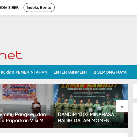
DIA SIBER
Indeks Berita
TIK dan PEMERINTAHAN
ENTERTAINMENT
BOLMONG RAYA
»
Femmy Pangkey dan
DANDIM 1302 MINAHASA
S
la Paparkan Visi Misi
HADIR DALAM MOMEN
P
 Kampanye
BERSEJARAH PERGANTIAN
D
ran di Balai Desa
DANREM 131 SANTAIGO
R