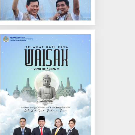
ehari
Calon Hukum Tua
Walantakan
ut