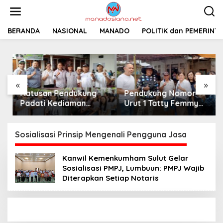
L
e
w
a
BERANDA
NASIONAL
MANADO
POLITIK dan PEMERINT
t
i
k
e
k
«
»
o
Ratusan Pendukung
Pendukung Nomor
n
t
Padati Kediaman
Urut 1 Tatty Femmy
e
Cristy Toar Nomor
Pangkey Berikan
n
Urut 1, Berikan
Dukungan Penuh Saat
Dukungan Penuh
Pemaparan Visi dan
Sosialisasi Prinsip Mengenali Pengguna Jasa
Kepada Calon Hukum
Misi di Desa Waleure
Tua Walantakan
Kanwil Kemenkumham Sulut Gelar
Sosialisasi PMPJ, Lumbuun: PMPJ Wajib
Diterapkan Setiap Notaris