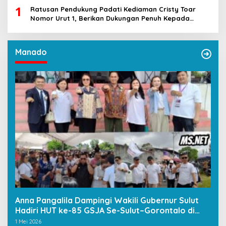
1
Ratusan Pendukung Padati Kediaman Cristy Toar
Nomor Urut 1, Berikan Dukungan Penuh Kepada
Calon Hukum Tua Walantakan
Manado
Anna Pangalila Dampingi Wakili Gubernur Sulut
Hadiri HUT ke-85 GSJA Se-Sulut–Gorontalo di
Langowan
1 Mei 2026