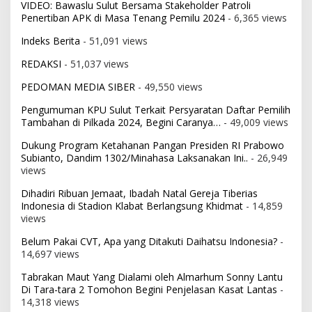
VIDEO: Bawaslu Sulut Bersama Stakeholder Patroli
Penertiban APK di Masa Tenang Pemilu 2024
- 6,365 views
Indeks Berita
- 51,091 views
REDAKSI
- 51,037 views
PEDOMAN MEDIA SIBER
- 49,550 views
Pengumuman KPU Sulut Terkait Persyaratan Daftar Pemilih
Tambahan di Pilkada 2024, Begini Caranya…
- 49,009 views
Dukung Program Ketahanan Pangan Presiden RI Prabowo
Subianto, Dandim 1302/Minahasa Laksanakan Ini..
- 26,949
views
Dihadiri Ribuan Jemaat, Ibadah Natal Gereja Tiberias
Indonesia di Stadion Klabat Berlangsung Khidmat
- 14,859
views
Belum Pakai CVT, Apa yang Ditakuti Daihatsu Indonesia?
-
14,697 views
Tabrakan Maut Yang Dialami oleh Almarhum Sonny Lantu
Di Tara-tara 2 Tomohon Begini Penjelasan Kasat Lantas
-
14,318 views