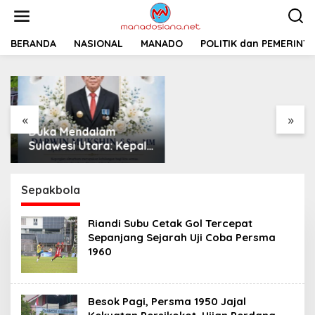
L
e
w
a
BERANDA
NASIONAL
MANADO
Pemprov Sulut
POLITIK dan PEMERINT
t
Siapkan 2 Opsi
i
Perbaiki Jalan
k
Salibabu Talaud: Lewat
e
APBD atau PSN
k
«
»
o
Duka Mendalam
n
t
Sulawesi Utara: Kepala
e
Dinas Perkebunan
n
Darwin Mukshin
Meninggal Dunia
Sepakbola
Riandi Subu Cetak Gol Tercepat
Sepanjang Sejarah Uji Coba Persma
1960
Besok Pagi, Persma 1950 Jajal