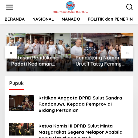
L
e
w
a
BERANDA
NASIONAL
MANADO
POLITIK dan PEMERINT
t
i
k
e
k
«
»
o
Ratusan Pendukung
Pendukung Nomor
n
t
Padati Kediaman
Urut 1 Tatty Femmy
e
Cristy Toar Nomor
Pangkey Berikan
n
Urut 1, Berikan
Dukungan Penuh Saat
Dukungan Penuh
Pemaparan Visi dan
Pupuk
Kepada Calon Hukum
Misi di Desa Waleure
Tua Walantakan
Kritikan Anggota DPRD Sulut Sandra
Rondonuwu Kepada Pemprov di
Bidang Pertanian
Ketua Komisi II DPRD Sulut Minta
Masyarakat Segera Melapor Apabila