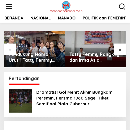
L
e
w
a
BERANDA
NASIONAL
MANADO
POLITIK dan PEMERINT
t
i
k
e
k
«
»
o
Pendukung Nomor
Tatty Femmy Pangkey
n
t
Urut 1 Tatty Femmy
dan Irma Asla
e
Pangkey Berikan
Paparkan Visi Misi
n
Dukungan Penuh Saat
dalam Kampanye
Pemaparan Visi dan
Pemaparan di Balai
Pertandingan
Misi di Desa Waleure
Desa Waleure
Dramatis! Gol Menit Akhir Bungkam
Persmin, Persma 1960 Segel Tiket
Semifinal Piala Gubernur