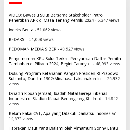
VIDEO: Bawaslu Sulut Bersama Stakeholder Patroli
Penertiban APK di Masa Tenang Pemilu 2024
- 6,347 views
Indeks Berita
- 51,062 views
REDAKSI
- 51,008 views
PEDOMAN MEDIA SIBER
- 49,527 views
Pengumuman KPU Sulut Terkait Persyaratan Daftar Pemilih
Tambahan di Pilkada 2024, Begini Caranya…
- 48,993 views
Dukung Program Ketahanan Pangan Presiden RI Prabowo
Subianto, Dandim 1302/Minahasa Laksanakan Ini..
- 26,932
views
Dihadiri Ribuan Jemaat, Ibadah Natal Gereja Tiberias
Indonesia di Stadion Klabat Berlangsung Khidmat
- 14,842
views
Belum Pakai CVT, Apa yang Ditakuti Daihatsu Indonesia?
-
14,672 views
Tabrakan Maut Yang Dialami oleh Almarhum Sonny Lantu