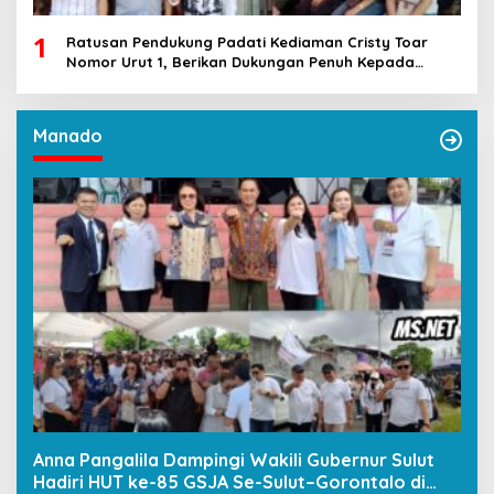
1
Ratusan Pendukung Padati Kediaman Cristy Toar
Nomor Urut 1, Berikan Dukungan Penuh Kepada
Calon Hukum Tua Walantakan
Manado
Anna Pangalila Dampingi Wakili Gubernur Sulut
Hadiri HUT ke-85 GSJA Se-Sulut–Gorontalo di