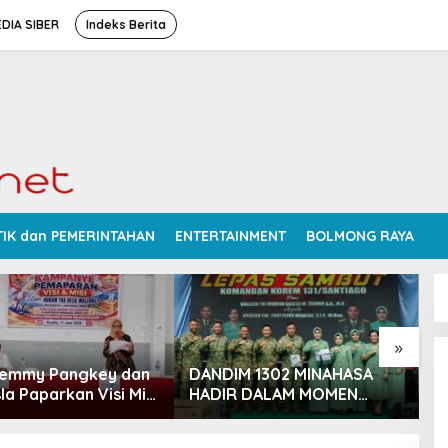
DIA SIBER
Indeks Berita
TIK dan PEMERINTAHAN
ENTERTAINMENT
BOLMONG RAYA
»
Femmy Pangkey dan
DANDIM 1302 MINAHASA
S
la Paparkan Visi Misi
HADIR DALAM MOMEN
P
 Kampanye
BERSEJARAH PERGANTIAN
D
ran di Balai Desa
DANREM 131 SANTAIGO
R