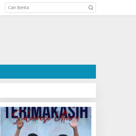
osok Hanafi Saleh SH:
Ratusan Pendukung Padati
engacara Dermawan
Kediaman Cristy Toar
esa Wori yang Cetak
Nomor Urut 1, Berikan
ekor Menang 3 Perkara
Dukungan Penuh Kepada