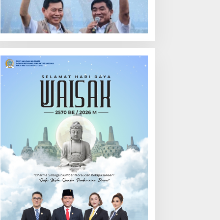
ehari
Calon Hukum Tua
Walantakan
ut