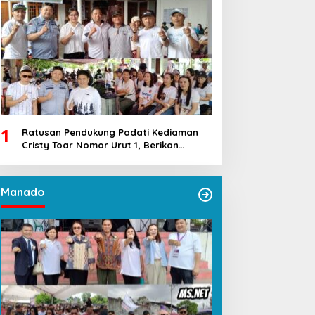
1
Ratusan Pendukung Padati Kediaman
Cristy Toar Nomor Urut 1, Berikan
Dukungan Penuh Kepada Calon Hukum
Tua Walantakan
Manado