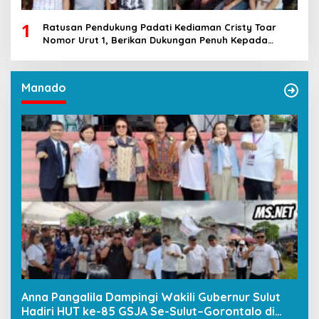
1
Ratusan Pendukung Padati Kediaman Cristy Toar
Nomor Urut 1, Berikan Dukungan Penuh Kepada
Calon Hukum Tua Walantakan
Manado
Anna Pangalila Dampingi Wakili Gubernur Sulut
Hadiri HUT ke-85 GSJA Se-Sulut–Gorontalo di