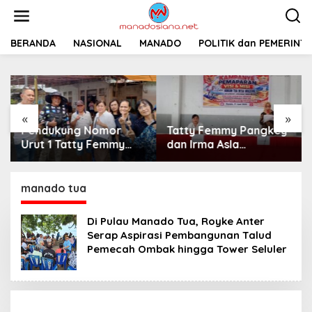
L
e
w
a
BERANDA
NASIONAL
MANADO
POLITIK dan PEMERINT
t
i
k
e
k
«
»
o
Pendukung Nomor
Tatty Femmy Pangkey
n
t
Urut 1 Tatty Femmy
dan Irma Asla
e
Pangkey Berikan
Paparkan Visi Misi
n
Dukungan Penuh Saat
dalam Kampanye
Pemaparan Visi dan
Pemaparan di Balai
manado tua
Misi di Desa Waleure
Desa Waleure
Di Pulau Manado Tua, Royke Anter
Serap Aspirasi Pembangunan Talud
Pemecah Ombak hingga Tower Seluler