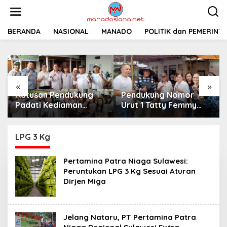
L
e
w
a
BERANDA
NASIONAL
MANADO
POLITIK dan PEMERINT
t
i
k
e
k
«
»
o
Ratusan Pendukung
Pendukung Nomor
n
t
Padati Kediaman
Urut 1 Tatty Femmy
e
Cristy Toar Nomor
Pangkey Berikan
n
Urut 1, Berikan
Dukungan Penuh Saat
Dukungan Penuh
Pemaparan Visi dan
LPG 3 Kg
Kepada Calon Hukum
Misi di Desa Waleure
Tua Walantakan
Pertamina Patra Niaga Sulawesi:
Peruntukan LPG 3 Kg Sesuai Aturan
Dirjen Miga
Jelang Nataru, PT Pertamina Patra