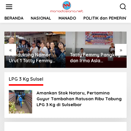
L
e
w
a
BERANDA
NASIONAL
MANADO
POLITIK dan PEMERINT
t
i
k
e
k
«
»
o
Pendukung Nomor
Tatty Femmy Pangkey
n
t
Urut 1 Tatty Femmy
dan Irma Asla
e
Pangkey Berikan
Paparkan Visi Misi
n
Dukungan Penuh Saat
dalam Kampanye
Pemaparan Visi dan
Pemaparan di Balai
LPG 3 Kg Sulsel
Misi di Desa Waleure
Desa Waleure
Amankan Stok Nataru, Pertamina
Guyur Tambahan Ratusan Ribu Tabung
LPG 3 Kg di Sulselbar