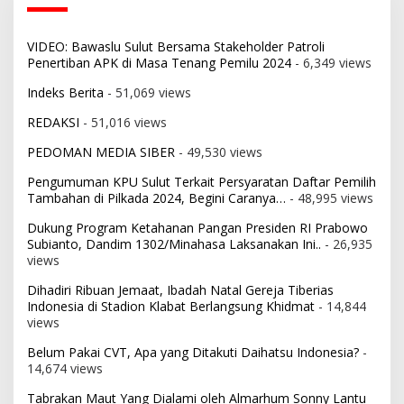
VIDEO: Bawaslu Sulut Bersama Stakeholder Patroli
Penertiban APK di Masa Tenang Pemilu 2024
- 6,349 views
Indeks Berita
- 51,069 views
REDAKSI
- 51,016 views
PEDOMAN MEDIA SIBER
- 49,530 views
Pengumuman KPU Sulut Terkait Persyaratan Daftar Pemilih
Tambahan di Pilkada 2024, Begini Caranya…
- 48,995 views
Dukung Program Ketahanan Pangan Presiden RI Prabowo
Subianto, Dandim 1302/Minahasa Laksanakan Ini..
- 26,935
views
Dihadiri Ribuan Jemaat, Ibadah Natal Gereja Tiberias
Indonesia di Stadion Klabat Berlangsung Khidmat
- 14,844
views
Belum Pakai CVT, Apa yang Ditakuti Daihatsu Indonesia?
-
14,674 views
Tabrakan Maut Yang Dialami oleh Almarhum Sonny Lantu