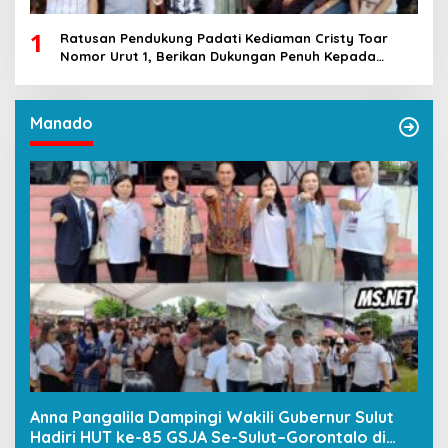
1
Ratusan Pendukung Padati Kediaman Cristy Toar
Nomor Urut 1, Berikan Dukungan Penuh Kepada
Calon Hukum Tua Walantakan
Manado
Anna Pangalila Dampingi Wakili Gubernur Sulut
Hadiri HUT ke-85 GSJA Se-Sulut–Gorontalo di