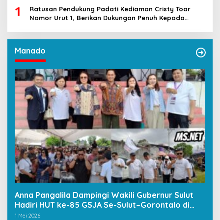
1
Ratusan Pendukung Padati Kediaman Cristy Toar
Nomor Urut 1, Berikan Dukungan Penuh Kepada
Calon Hukum Tua Walantakan
Manado
Anna Pangalila Dampingi Wakili Gubernur Sulut
Hadiri HUT ke-85 GSJA Se-Sulut–Gorontalo di
Langowan
1 Mei 2026