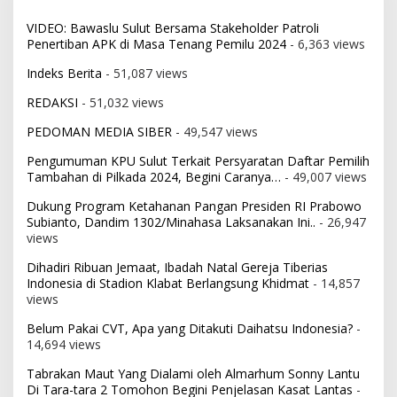
VIDEO: Bawaslu Sulut Bersama Stakeholder Patroli
Penertiban APK di Masa Tenang Pemilu 2024
- 6,363 views
Indeks Berita
- 51,087 views
REDAKSI
- 51,032 views
PEDOMAN MEDIA SIBER
- 49,547 views
Pengumuman KPU Sulut Terkait Persyaratan Daftar Pemilih
Tambahan di Pilkada 2024, Begini Caranya…
- 49,007 views
Dukung Program Ketahanan Pangan Presiden RI Prabowo
Subianto, Dandim 1302/Minahasa Laksanakan Ini..
- 26,947
views
Dihadiri Ribuan Jemaat, Ibadah Natal Gereja Tiberias
Indonesia di Stadion Klabat Berlangsung Khidmat
- 14,857
views
Belum Pakai CVT, Apa yang Ditakuti Daihatsu Indonesia?
-
14,694 views
Tabrakan Maut Yang Dialami oleh Almarhum Sonny Lantu
Di Tara-tara 2 Tomohon Begini Penjelasan Kasat Lantas
-