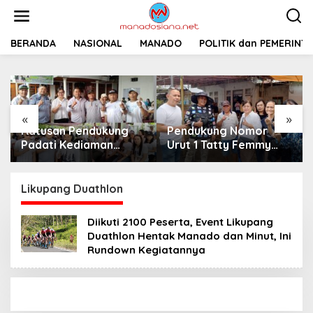
L
e
w
a
BERANDA
NASIONAL
MANADO
POLITIK dan PEMERINT
t
i
k
e
k
«
»
o
Ratusan Pendukung
Pendukung Nomor
n
t
Padati Kediaman
Urut 1 Tatty Femmy
e
Cristy Toar Nomor
Pangkey Berikan
n
Urut 1, Berikan
Dukungan Penuh Saat
Dukungan Penuh
Pemaparan Visi dan
Likupang Duathlon
Kepada Calon Hukum
Misi di Desa Waleure
Tua Walantakan
Diikuti 2100 Peserta, Event Likupang
Duathlon Hentak Manado dan Minut, Ini
Rundown Kegiatannya