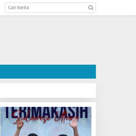
osok Hanafi Saleh SH:
Ratusan Pendukung Padati
engacara Dermawan
Kediaman Cristy Toar
esa Wori yang Cetak
Nomor Urut 1, Berikan
ekor Menang 3 Perkara
Dukungan Penuh Kepada