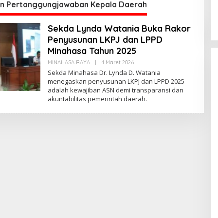
re
S
n Pertanggungjawaban Kepala Daerah
Sekda Lynda Watania Buka Rakor
Penyusunan LKPJ dan LPPD
Minahasa Tahun 2025
MINAHASA RAYA
|
4 Maret 2026
O
L
Sekda Minahasa Dr. Lynda D. Watania
E
menegaskan penyusunan LKPJ dan LPPD 2025
H
adalah kewajiban ASN demi transparansi dan
A
N
akuntabilitas pemerintah daerah.
D
R
E
A
N
O
S
 Ketua MPR
Kabar Gembira bagi
A
Momentum
Guru di Sulut:
M
irasi dan
Rekrutmen P3K
B
Di POLITIK Dan
U
|
24 Mei 2026
PEMERINTAHAN
|
24 Mei 2026
n
Disetop, Kini
A
an Desa
Dialihkan ke Jalur
G
A
CPNS
Praktisi Hukum
Bongkar Sengkar