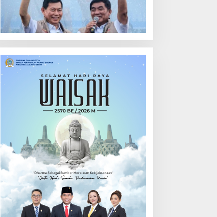
ehari
Calon Hukum Tua
Walantakan
ut