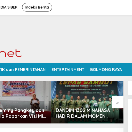
DIA SIBER
Indeks Berita
TIK dan PEMERINTAHAN
ENTERTAINMENT
BOLMONG RAYA
»
Femmy Pangkey dan
DANDIM 1302 MINAHASA
S
la Paparkan Visi Misi
HADIR DALAM MOMEN
P
 Kampanye
BERSEJARAH PERGANTIAN
D
ran di Balai Desa
DANREM 131 SANTAIGO
R