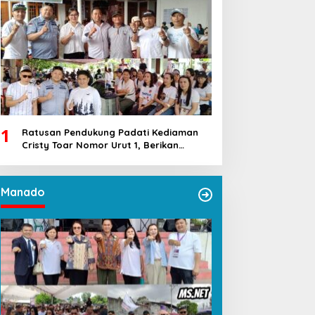
1
Ratusan Pendukung Padati Kediaman
Cristy Toar Nomor Urut 1, Berikan
Dukungan Penuh Kepada Calon Hukum
Tua Walantakan
Manado