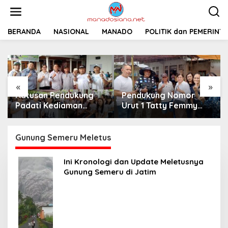
L
e
w
a
BERANDA
NASIONAL
MANADO
POLITIK dan PEMERINT
t
i
k
e
k
«
»
o
Ratusan Pendukung
Pendukung Nomor
n
t
Padati Kediaman
Urut 1 Tatty Femmy
e
Cristy Toar Nomor
Pangkey Berikan
n
Urut 1, Berikan
Dukungan Penuh Saat
Dukungan Penuh
Pemaparan Visi dan
Gunung Semeru Meletus
Kepada Calon Hukum
Misi di Desa Waleure
Tua Walantakan
Ini Kronologi dan Update Meletusnya
Gunung Semeru di Jatim