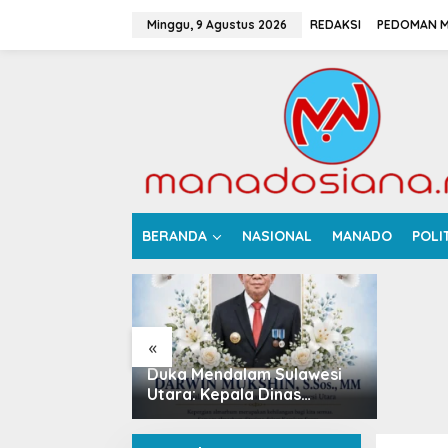
L
e
Minggu, 9 Agustus 2026
REDAKSI
PEDOMAN M
w
a
t
i
k
e
k
o
n
t
e
Pempro
BERANDA
NASIONAL
MANADO
POLI
n
Opsi Pe
Saliba
APBD a
«
 Sulut, 10
Duka Mendalam Sulawesi
6, Ada
Utara: Kepala Dinas
Perkebunan Darwin
ganan KUA-
Mukshin Meninggal Dunia