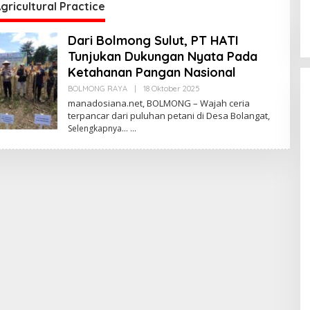
C
ricultural Practice
W
Dari Bolmong Sulut, PT HATI
Tunjukan Dukungan Nyata Pada
Ketahanan Pangan Nasional
BOLMONG RAYA
|
18 Oktober 2025
O
L
manadosiana.net, BOLMONG – Wajah ceria
E
terpancar dari puluhan petani di Desa Bolangat,
H
Selengkapnya…
R
E
D
A
K
S
I
Kunjungan Ketua
ke Sulut: Momen
Jemput Aspirasi 
Di POLITIK Dan
PEMERINTAHAN
|
24 Mei
Percepatan
Pembangunan De
lut Raih
Sekwan DPRD Sulut
e-12 Kali
Niklas Silangen Ajak