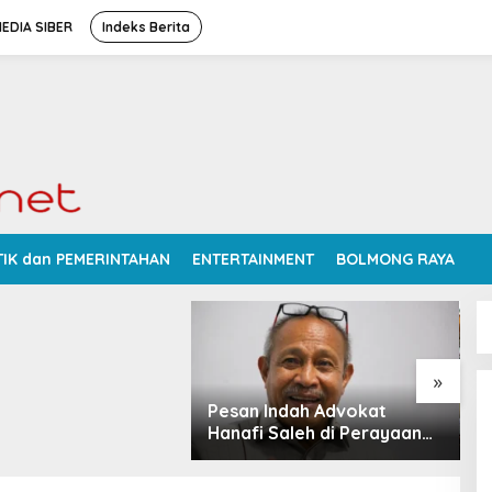
EDIA SIBER
Indeks Berita
v Sulut Siapkan 2
TIK dan PEMERINTAHAN
ENTERTAINMENT
BOLMONG RAYA
rbaiki Jalan
bu Talaud: Lewat
tau PSN
»
Pesan Indah Advokat
R
Hanafi Saleh di Perayaan
K
Thanksgiving Minahasa
N
2026
D