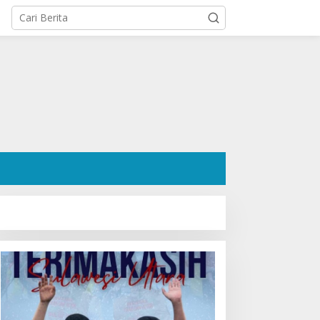
atusan Pendukung Padati
Agenda DPRD Sulut, 10
ediaman Cristy Toar
Agustus 2026, Ada
omor Urut 1, Berikan
Paripurna
ukungan Penuh Kepada
Penandatanganan KUA-