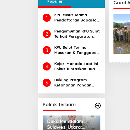
Populer
ingga Rapat
Good Ag
KPU Minut Terima
1
Pendaftaran Bapaslon
Joune Ganda dan Kevin
Lotulung
Pengumuman KPU Sulut
2
Terkait Persyaratan
Daftar Pemilih
Tambahan di Pilkada
KPU Sulut Terima
3
2024, Begini Caranya…
Masukan & Tanggapan
Masyarakat Calon
Gubernur dan Wakil
Kejari Manado saat ini
4
Gubernur Sulut Tahun
Fokus Tuntaskan Dua
2024
Perkara Dugaan
Korupsi di DLH dan
Dukung Program
5
Dinsos
Ketahanan Pangan
Presiden RI Prabowo
Subianto, Dandim
1302/Minahasa
Politik Terbaru
Laksanakan Ini..
da DPRD Sulut,
Duka Mendalam
Pemprov Su
gustus 2026, Ada
Sulawesi Utara:
Opini WTP k