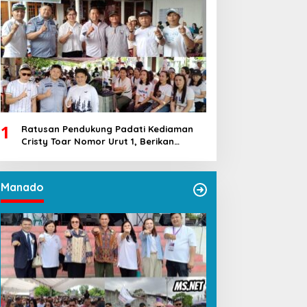
1
Ratusan Pendukung Padati Kediaman
Cristy Toar Nomor Urut 1, Berikan
Dukungan Penuh Kepada Calon Hukum
Tua Walantakan
Manado