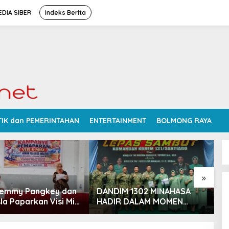
DIA SIBER
Indeks Berita
TIK dan PEMERINTAHAN
ENTERTAINMENT
BOLMONG RAYA
»
Femmy Pangkey dan
DANDIM 1302 MINAHASA
S
la Paparkan Visi Misi
HADIR DALAM MOMEN
P
 Kampanye
BERSEJARAH PERGANTIAN
D
ran di Balai Desa
DANREM 131 SANTAIGO
R