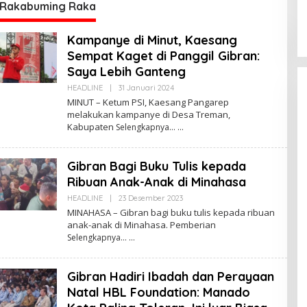
re
S
 Rakabuming Raka
Kampanye di Minut, Kaesang
Sempat Kaget di Panggil Gibran:
Saya Lebih Ganteng
HEADLINE
|
31 Januari 2024
O
L
MINUT – Ketum PSI, Kaesang Pangarep
E
melakukan kampanye di Desa Treman,
H
Kabupaten
Selengkapnya…
R
E
D
A
Gibran Bagi Buku Tulis kepada
K
S
Ribuan Anak-Anak di Minahasa
I
HEADLINE
|
23 Desember 2023
O
 Ketua MPR
Kabar Gembira bagi
L
MINAHASA – Gibran bagi buku tulis kepada ribuan
Momentum
Guru di Sulut:
E
anak-anak di Minahasa. Pemberian
H
irasi dan
Rekrutmen P3K
Di POLITIK Dan
Selengkapnya…
R
|
24 Mei 2026
PEMERINTAHAN
|
24 Mei 2026
n
Disetop, Kini
E
D
an Desa
Dialihkan ke Jalur
A
CPNS
Gibran Hadiri Ibadah dan Perayaan
K
Praktisi Hukum
S
Natal HBL Foundation: Manado
I
Bongkar Sengkar