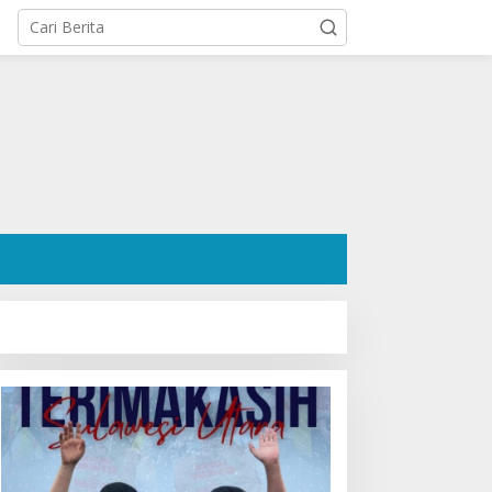
osok Hanafi Saleh SH:
Ratusan Pendukung Padati
engacara Dermawan
Kediaman Cristy Toar
esa Wori yang Cetak
Nomor Urut 1, Berikan
ekor Menang 3 Perkara
Dukungan Penuh Kepada