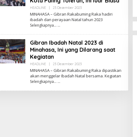
Kota Paling Toleran, Ini luar Biasa
Sertijab Desa Wor
Di POLITIK Dan
HEADLINE
|
23 Desember 2023
O
PEMERINTAHAN
|
19 Mei
Nihil LPJ, Berpote
L
MINAHASA – Gibran Rakabuming Raka hadiri
Langgar Hukum
E
ibadah dan perayaan Natal tahun 2023
H
Selengkapnya…
R
E
D
A
Gibran Ibadah Natal 2023 di
K
S
Minahasa, Ini yang Dilarang saat
I
Kegiatan
HEADLINE
|
23 Desember 2023
O
L
MINAHASA – Gibran Rakabuming Raka dipastikan
E
akan menggelar Ibadah Natal bersama. Kegiatan
H
Selengkapnya…
R
E
D
A
K
S
I