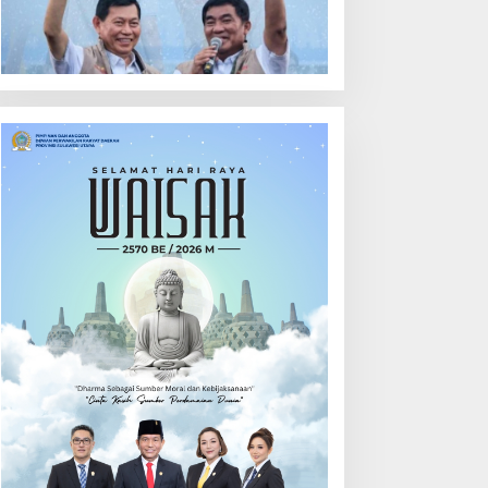
ehari
Calon Hukum Tua
Walantakan
ut