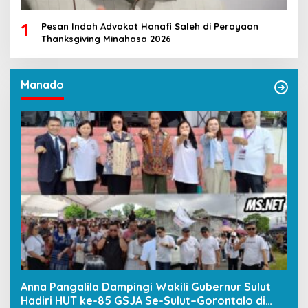
1
Pesan Indah Advokat Hanafi Saleh di Perayaan
Thanksgiving Minahasa 2026
Manado
Anna Pangalila Dampingi Wakili Gubernur Sulut
Hadiri HUT ke-85 GSJA Se-Sulut–Gorontalo di