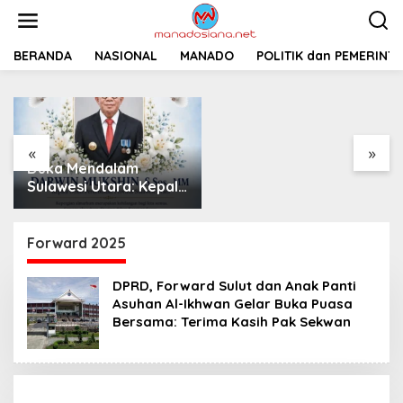
L
e
w
a
BERANDA
NASIONAL
MANADO
Pemprov Sulut
POLITIK dan PEMERINT
t
Siapkan 2 Opsi
i
Perbaiki Jalan
k
Salibabu Talaud: Lewat
e
APBD atau PSN
k
«
»
o
Duka Mendalam
n
t
Sulawesi Utara: Kepala
e
Dinas Perkebunan
n
Darwin Mukshin
Meninggal Dunia
Forward 2025
DPRD, Forward Sulut dan Anak Panti
Asuhan Al-Ikhwan Gelar Buka Puasa
Bersama: Terima Kasih Pak Sekwan