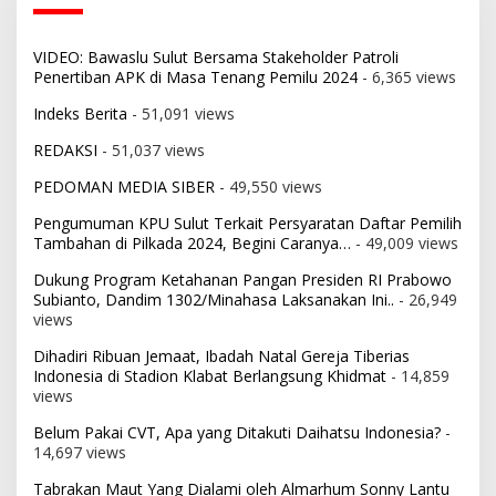
VIDEO: Bawaslu Sulut Bersama Stakeholder Patroli
Penertiban APK di Masa Tenang Pemilu 2024
- 6,365 views
Indeks Berita
- 51,091 views
REDAKSI
- 51,037 views
PEDOMAN MEDIA SIBER
- 49,550 views
Pengumuman KPU Sulut Terkait Persyaratan Daftar Pemilih
Tambahan di Pilkada 2024, Begini Caranya…
- 49,009 views
Dukung Program Ketahanan Pangan Presiden RI Prabowo
Subianto, Dandim 1302/Minahasa Laksanakan Ini..
- 26,949
views
Dihadiri Ribuan Jemaat, Ibadah Natal Gereja Tiberias
Indonesia di Stadion Klabat Berlangsung Khidmat
- 14,859
views
Belum Pakai CVT, Apa yang Ditakuti Daihatsu Indonesia?
-
14,697 views
Tabrakan Maut Yang Dialami oleh Almarhum Sonny Lantu