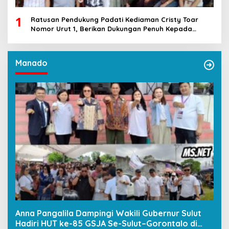
1
Ratusan Pendukung Padati Kediaman Cristy Toar
Nomor Urut 1, Berikan Dukungan Penuh Kepada
Calon Hukum Tua Walantakan
Manado
Anna Pangalila Dampingi Wakili Gubernur Sulut
Hadiri HUT ke-85 GSJA Se-Sulut–Gorontalo di