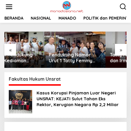
L
e
w
a
BERANDA
NASIONAL
MANADO
POLITIK dan PEMERINT
t
i
k
e
k
«
»
o
Pendukung Nomor
Tatty Femmy Pangkey
n
t
Urut 1 Tatty Femmy
dan Irma Asla
e
Pangkey Berikan
Paparkan Visi Misi
n
Dukungan Penuh Saat
dalam Kampanye
Pemaparan Visi dan
Pemaparan di Balai
Fakultas Hukum Unsrat
Misi di Desa Waleure
Desa Waleure
Kasus Korupsi Pinjaman Luar Negeri
UNSRAT: KEJATI Sulut Tahan Eks
Rektor, Kerugian Negara Rp 2,2 Miliar