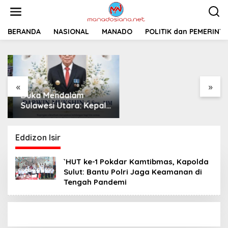
L
e
w
a
BERANDA
NASIONAL
MANADO
Pemprov Sulut
POLITIK dan PEMERINT
t
Siapkan 2 Opsi
i
Perbaiki Jalan
k
Salibabu Talaud: Lewat
e
APBD atau PSN
k
«
»
o
Duka Mendalam
n
t
Sulawesi Utara: Kepala
e
Dinas Perkebunan
n
Darwin Mukshin
Meninggal Dunia
Eddizon Isir
`HUT ke-1 Pokdar Kamtibmas, Kapolda
Sulut: Bantu Polri Jaga Keamanan di
Tengah Pandemi