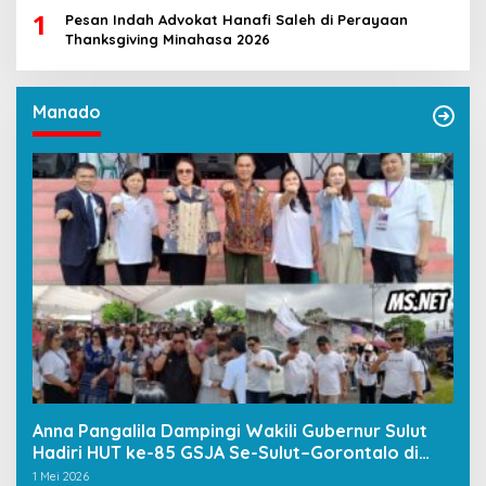
1
Pesan Indah Advokat Hanafi Saleh di Perayaan
Thanksgiving Minahasa 2026
Manado
Anna Pangalila Dampingi Wakili Gubernur Sulut
Hadiri HUT ke-85 GSJA Se-Sulut–Gorontalo di
Langowan
1 Mei 2026