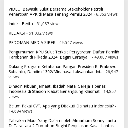
VIDEO: Bawaslu Sulut Bersama Stakeholder Patroli
Penertiban APK di Masa Tenang Pemilu 2024
- 6,363 views
Indeks Berita
- 51,087 views
REDAKSI
- 51,032 views
PEDOMAN MEDIA SIBER
- 49,547 views
Pengumuman KPU Sulut Terkait Persyaratan Daftar Pemilih
Tambahan di Pilkada 2024, Begini Caranya…
- 49,007 views
Dukung Program Ketahanan Pangan Presiden RI Prabowo
Subianto, Dandim 1302/Minahasa Laksanakan Ini..
- 26,947
views
Dihadiri Ribuan Jemaat, Ibadah Natal Gereja Tiberias
Indonesia di Stadion Klabat Berlangsung Khidmat
- 14,857
views
Belum Pakai CVT, Apa yang Ditakuti Daihatsu Indonesia?
-
14,694 views
Tabrakan Maut Yang Dialami oleh Almarhum Sonny Lantu
Di Tara-tara 2 Tomohon Begini Penjelasan Kasat Lantas
-