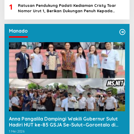
1
Ratusan Pendukung Padati Kediaman Cristy Toar
Nomor Urut 1, Berikan Dukungan Penuh Kepada
Calon Hukum Tua Walantakan
Manado
Anna Pangalila Dampingi Wakili Gubernur Sulut
Hadiri HUT ke-85 GSJA Se-Sulut–Gorontalo di
Langowan
1 Mei 2026