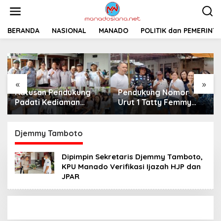
L
e
w
a
BERANDA
NASIONAL
MANADO
POLITIK dan PEMERINT
t
i
k
e
k
«
»
o
Ratusan Pendukung
Pendukung Nomor
n
t
Padati Kediaman
Urut 1 Tatty Femmy
e
Cristy Toar Nomor
Pangkey Berikan
n
Urut 1, Berikan
Dukungan Penuh Saat
Dukungan Penuh
Pemaparan Visi dan
Djemmy Tamboto
Kepada Calon Hukum
Misi di Desa Waleure
Tua Walantakan
Dipimpin Sekretaris Djemmy Tamboto,
KPU Manado Verifikasi Ijazah HJP dan
JPAR