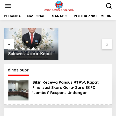
L
e
w
a
BERANDA
NASIONAL
MANADO
Pemprov Sulut
POLITIK dan PEMERINT
t
Siapkan 2 Opsi
i
Perbaiki Jalan
k
Salibabu Talaud: Lewat
e
APBD atau PSN
k
«
»
o
Duka Mendalam
n
t
Sulawesi Utara: Kepala
e
Dinas Perkebunan
n
Darwin Mukshin
Meninggal Dunia
dinas pupr
Bikin Kecewa Pansus RTRW, Rapat
Finalisasi Skors Gara-Gara SKPD
‘Lambat’ Respons Undangan