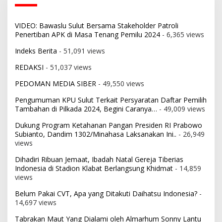
VIDEO: Bawaslu Sulut Bersama Stakeholder Patroli
Penertiban APK di Masa Tenang Pemilu 2024
- 6,365 views
Indeks Berita
- 51,091 views
REDAKSI
- 51,037 views
PEDOMAN MEDIA SIBER
- 49,550 views
Pengumuman KPU Sulut Terkait Persyaratan Daftar Pemilih
Tambahan di Pilkada 2024, Begini Caranya…
- 49,009 views
Dukung Program Ketahanan Pangan Presiden RI Prabowo
Subianto, Dandim 1302/Minahasa Laksanakan Ini..
- 26,949
views
Dihadiri Ribuan Jemaat, Ibadah Natal Gereja Tiberias
Indonesia di Stadion Klabat Berlangsung Khidmat
- 14,859
views
Belum Pakai CVT, Apa yang Ditakuti Daihatsu Indonesia?
-
14,697 views
Tabrakan Maut Yang Dialami oleh Almarhum Sonny Lantu