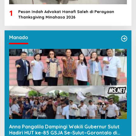
1
Pesan Indah Advokat Hanafi Saleh di Perayaan
Thanksgiving Minahasa 2026
Manado
Anna Pangalila Dampingi Wakili Gubernur Sulut
Hadiri HUT ke-85 GSJA Se-Sulut–Gorontalo di