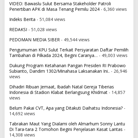
VIDEO: Bawaslu Sulut Bersama Stakeholder Patroli
Penertiban APK di Masa Tenang Pemilu 2024
- 6,360 views
Indeks Berita
- 51,084 views
REDAKSI
- 51,028 views
PEDOMAN MEDIA SIBER
- 49,544 views
Pengumuman KPU Sulut Terkait Persyaratan Daftar Pemilih
Tambahan di Pilkada 2024, Begini Caranya…
- 49,003 views
Dukung Program Ketahanan Pangan Presiden RI Prabowo
Subianto, Dandim 1302/Minahasa Laksanakan Ini..
- 26,946
views
Dihadiri Ribuan Jemaat, Ibadah Natal Gereja Tiberias
Indonesia di Stadion Klabat Berlangsung Khidmat
- 14,857
views
Belum Pakai CVT, Apa yang Ditakuti Daihatsu Indonesia?
-
14,692 views
Tabrakan Maut Yang Dialami oleh Almarhum Sonny Lantu
Di Tara-tara 2 Tomohon Begini Penjelasan Kasat Lantas
-
14,308 views