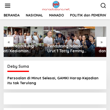
L
e
w
a
BERANDA
NASIONAL
MANADO
POLITIK dan PEMERINT
t
i
k
e
k
«
»
o
Pendukung Nomor
Tatty Femmy Pangkey
n
t
Urut 1 Tatty Femmy
dan Irma Asla
e
Pangkey Berikan
Paparkan Visi Misi
n
Dukungan Penuh Saat
dalam Kampanye
Pemaparan Visi dan
Pemaparan di Balai
Deby Suma
Misi di Desa Waleure
Desa Waleure
Persoalan di Minut Selesai, GAMKI Harap Kejadian
itu tak Terulang