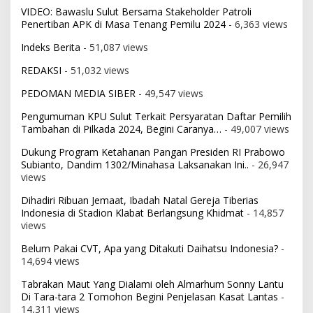
VIDEO: Bawaslu Sulut Bersama Stakeholder Patroli
Penertiban APK di Masa Tenang Pemilu 2024
- 6,363 views
Indeks Berita
- 51,087 views
REDAKSI
- 51,032 views
PEDOMAN MEDIA SIBER
- 49,547 views
Pengumuman KPU Sulut Terkait Persyaratan Daftar Pemilih
Tambahan di Pilkada 2024, Begini Caranya…
- 49,007 views
Dukung Program Ketahanan Pangan Presiden RI Prabowo
Subianto, Dandim 1302/Minahasa Laksanakan Ini..
- 26,947
views
Dihadiri Ribuan Jemaat, Ibadah Natal Gereja Tiberias
Indonesia di Stadion Klabat Berlangsung Khidmat
- 14,857
views
Belum Pakai CVT, Apa yang Ditakuti Daihatsu Indonesia?
-
14,694 views
Tabrakan Maut Yang Dialami oleh Almarhum Sonny Lantu
Di Tara-tara 2 Tomohon Begini Penjelasan Kasat Lantas
-
14,311 views