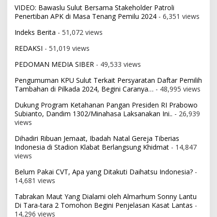
VIDEO: Bawaslu Sulut Bersama Stakeholder Patroli
Penertiban APK di Masa Tenang Pemilu 2024
- 6,351 views
Indeks Berita
- 51,072 views
REDAKSI
- 51,019 views
PEDOMAN MEDIA SIBER
- 49,533 views
Pengumuman KPU Sulut Terkait Persyaratan Daftar Pemilih
Tambahan di Pilkada 2024, Begini Caranya…
- 48,995 views
Dukung Program Ketahanan Pangan Presiden RI Prabowo
Subianto, Dandim 1302/Minahasa Laksanakan Ini..
- 26,939
views
Dihadiri Ribuan Jemaat, Ibadah Natal Gereja Tiberias
Indonesia di Stadion Klabat Berlangsung Khidmat
- 14,847
views
Belum Pakai CVT, Apa yang Ditakuti Daihatsu Indonesia?
-
14,681 views
Tabrakan Maut Yang Dialami oleh Almarhum Sonny Lantu
Di Tara-tara 2 Tomohon Begini Penjelasan Kasat Lantas
-
14,296 views