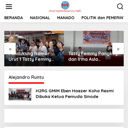
L
e
w
a
BERANDA
NASIONAL
MANADO
POLITIK dan PEMERINT
t
i
k
e
k
«
»
o
Pendukung Nomor
Tatty Femmy Pangkey
n
t
Urut 1 Tatty Femmy
dan Irma Asla
e
Pangkey Berikan
Paparkan Visi Misi
n
Dukungan Penuh Saat
dalam Kampanye
Pemaparan Visi dan
Pemaparan di Balai
Alejandro Runtu
Misi di Desa Waleure
Desa Waleure
H2RG GMIM Eben Haezer Koha Resmi
Dibuka Ketua Pemuda Sinode