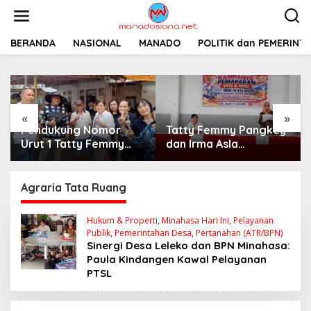
L
e
w
a
BERANDA
NASIONAL
MANADO
POLITIK dan PEMERINT
t
i
k
e
k
«
»
o
Pendukung Nomor
Tatty Femmy Pangkey
n
t
Urut 1 Tatty Femmy
dan Irma Asla
e
Pangkey Berikan
Paparkan Visi Misi
n
Dukungan Penuh Saat
dalam Kampanye
Pemaparan Visi dan
Pemaparan di Balai
Agraria Tata Ruang
Misi di Desa Waleure
Desa Waleure
Hukum & Properti
,
Minahasa Hari Ini
,
Pelayanan
Publik
,
Pemerintahan Desa
,
Pertanahan (ATR/BPN)
Sinergi Desa Leleko dan BPN Minahasa:
Paula Kindangen Kawal Pelayanan
PTSL