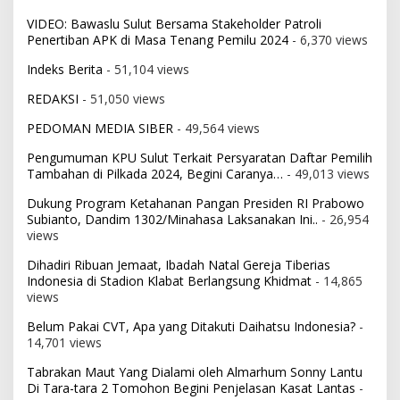
VIDEO: Bawaslu Sulut Bersama Stakeholder Patroli
Penertiban APK di Masa Tenang Pemilu 2024
- 6,370 views
Indeks Berita
- 51,104 views
REDAKSI
- 51,050 views
PEDOMAN MEDIA SIBER
- 49,564 views
Pengumuman KPU Sulut Terkait Persyaratan Daftar Pemilih
Tambahan di Pilkada 2024, Begini Caranya…
- 49,013 views
Dukung Program Ketahanan Pangan Presiden RI Prabowo
Subianto, Dandim 1302/Minahasa Laksanakan Ini..
- 26,954
views
Dihadiri Ribuan Jemaat, Ibadah Natal Gereja Tiberias
Indonesia di Stadion Klabat Berlangsung Khidmat
- 14,865
views
Belum Pakai CVT, Apa yang Ditakuti Daihatsu Indonesia?
-
14,701 views
Tabrakan Maut Yang Dialami oleh Almarhum Sonny Lantu
Di Tara-tara 2 Tomohon Begini Penjelasan Kasat Lantas
-