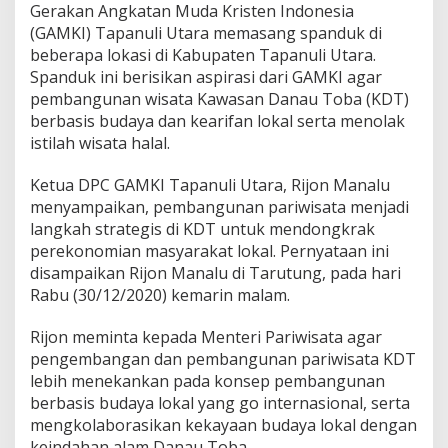
Gerakan Angkatan Muda Kristen Indonesia
I
P
(GAMKI) Tapanuli Utara memasang spanduk di
a
beberapa lokasi di Kabupaten Tapanuli Utara.
s
Spanduk ini berisikan aspirasi dari GAMKI agar
a
pembangunan wisata Kawasan Danau Toba (KDT)
n
g
berbasis budaya dan kearifan lokal serta menolak
S
istilah wisata halal.
p
a
Ketua DPC GAMKI Tapanuli Utara, Rijon Manalu
n
menyampaikan, pembangunan pariwisata menjadi
d
u
langkah strategis di KDT untuk mendongkrak
k
perekonomian masyarakat lokal. Pernyataan ini
T
disampaikan Rijon Manalu di Tarutung, pada hari
o
Rabu (30/12/2020) kemarin malam.
l
a
k
Rijon meminta kepada Menteri Pariwisata agar
W
pengembangan dan pembangunan pariwisata KDT
i
lebih menekankan pada konsep pembangunan
s
berbasis budaya lokal yang go internasional, serta
a
mengkolaborasikan kekayaan budaya lokal dengan
t
a
keindahan alam Danau Toba.