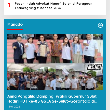
1
Pesan Indah Advokat Hanafi Saleh di Perayaan
Thanksgiving Minahasa 2026
Manado
Anna Pangalila Dampingi Wakili Gubernur Sulut
Hadiri HUT ke-85 GSJA Se-Sulut–Gorontalo di
Langowan
1 Mei 2026