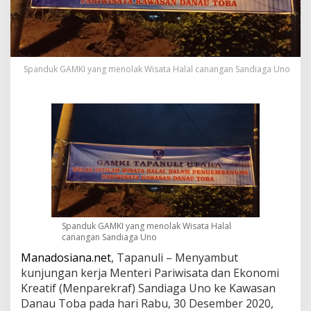
n
d
i
a
g
a
Spanduk GAMKI yang menolak Wisata Halal canangan Sandiaga Uno
U
n
o
d
i
D
a
n
a
u
T
o
Spanduk GAMKI yang menolak Wisata Halal
b
canangan Sandiaga Uno
a
,
Manadosiana.net
, Tapanuli – Menyambut
G
kunjungan kerja Menteri Pariwisata dan Ekonomi
A
Kreatif (Menparekraf) Sandiaga Uno ke Kawasan
M
Danau Toba pada hari Rabu, 30 Desember 2020,
K