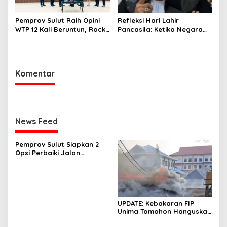
Pemprov Sulut Raih Opini
Refleksi Hari Lahir
WTP 12 Kali Beruntun, Rocky
Pancasila: Ketika Negara
Wowor: Bukti Kinerja Nyata
Gagal Menjaga Persatuan,
Alam Dirusak, dan Rupiah
Terpuruk
Komentar
News Feed
Pemprov Sulut Siapkan 2
Opsi Perbaiki Jalan
Salibabu Talaud: Lewat
APBD atau PSN
UPDATE: Kebakaran FIP
Unima Tomohon Hanguskan
6 Bilik Ruangan dari 3