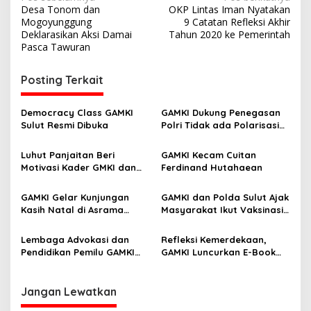
N
Desa Tonom dan
OKP Lintas Iman Nyatakan
a
Mogoyunggung
9 Catatan Refleksi Akhir
v
Deklarasikan Aksi Damai
Tahun 2020 ke Pemerintah
Pasca Tawuran
i
g
Posting Terkait
a
s
Democracy Class GAMKI
GAMKI Dukung Penegasan
Sulut Resmi Dibuka
Polri Tidak ada Polarisasi
i
Masyarakat di Pemilu 2024
p
Luhut Panjaitan Beri
GAMKI Kecam Cuitan
Motivasi Kader GMKI dan
Ferdinand Hutahaean
o
GAMKI se-indonesia
s
GAMKI Gelar Kunjungan
GAMKI dan Polda Sulut Ajak
Kasih Natal di Asrama
Masyarakat Ikut Vaksinasi
Papua di Jabodetabek
Besok di IAKN Manado
Lembaga Advokasi dan
Refleksi Kemerdekaan,
Pendidikan Pemilu GAMKI
GAMKI Luncurkan E-Book
Diskusikan Masa Depan
Memoar Pendiri KNPI Amir
Pemilu Indonesia
Liven Sirait
Jangan Lewatkan