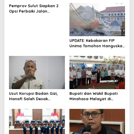
Pemprov Sulut Siapkan 2
Opsi Perbaiki Jalan
Salibabu Talaud: Lewat
APBD atau PSN
UPDATE: Kebakaran FIP
Unima Tomohon Hanguskan
6 Bilik Ruangan dari 3
Gedung
Usut Korupsi Badan Gizi,
Bupati dan Wakil Bupati
Hanafi Saleh Desak
Minahasa Melayat di
Kejagung RI Bertindak
Rumah Duka Alm. Dr. Ir.
Tegas Tanpa Pilih Kasih
Pankie Pangemanan di
Remboken