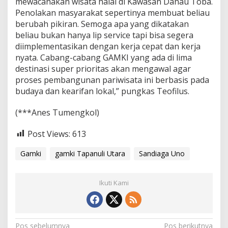
mewacanakan wisata halal di Kawasan Danau Toba.
Penolakan masyarakat sepertinya membuat beliau
berubah pikiran. Semoga apa yang dikatakan
beliau bukan hanya lip service tapi bisa segera
diimplementasikan dengan kerja cepat dan kerja
nyata. Cabang-cabang GAMKI yang ada di lima
destinasi super prioritas akan mengawal agar
proses pembangunan pariwisata ini berbasis pada
budaya dan kearifan lokal,” pungkas Teofilus.
(***Anes Tumengkol)
Post Views:
613
Gamki
gamki Tapanuli Utara
Sandiaga Uno
Ikuti Kami
Pos sebelumnya
Pos berikutnya