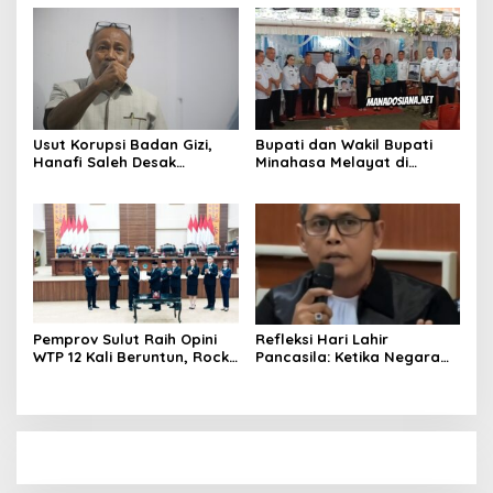
Gedung
Usut Korupsi Badan Gizi,
Bupati dan Wakil Bupati
Hanafi Saleh Desak
Minahasa Melayat di
Kejagung RI Bertindak
Rumah Duka Alm. Dr. Ir.
Tegas Tanpa Pilih Kasih
Pankie Pangemanan di
Remboken
Pemprov Sulut Raih Opini
Refleksi Hari Lahir
WTP 12 Kali Beruntun, Rocky
Pancasila: Ketika Negara
Wowor: Bukti Kinerja Nyata
Gagal Menjaga Persatuan,
Alam Dirusak, dan Rupiah
Terpuruk