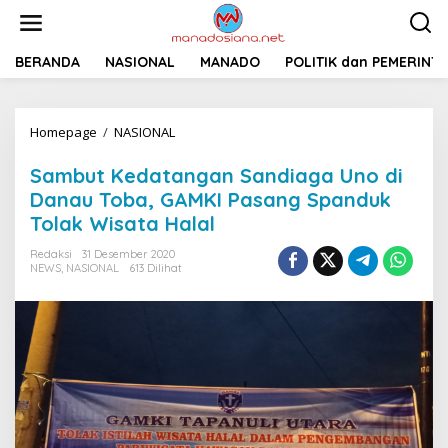
L
e
w
a
BERANDA
NASIONAL
MANADO
POLITIK dan PEMERINT
t
i
k
Homepage
/
NASIONAL
S
e
a
k
m
o
Sambut Kedatangan Sandiaga Uno di
b
n
Danau Toba, GAMKI Pasang Spanduk
u
t
Tolak Wisata Halal
t
e
K
n
Redaksi
31 Desember 2020
e
NEWS
,
NASIONAL
613 Dilihat
d
a
t
a
n
g
a
n
S
a