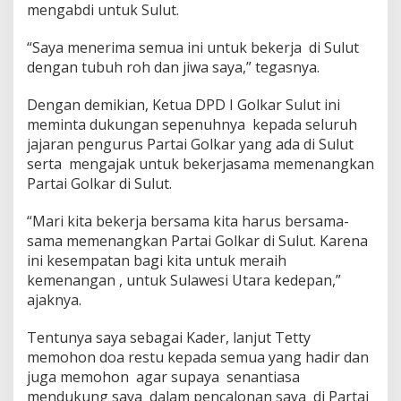
mengabdi untuk Sulut.
o
n
e
“Saya menerima semua ini untuk bekerja di Sulut
s
dengan tubuh roh dan jiwa saya,” tegasnya.
i
a
Dengan demikian, Ketua DPD I Golkar Sulut ini
I
n
meminta dukungan sepenuhnya kepada seluruh
i
jajaran pengurus Partai Golkar yang ada di Sulut
S
serta mengajak untuk bekerjasama memenangkan
i
Partai Golkar di Sulut.
a
p
B
“Mari kita bekerja bersama kita harus bersama-
e
sama memenangkan Partai Golkar di Sulut. Karena
r
ini kesempatan bagi kita untuk meraih
t
kemenangan , untuk Sulawesi Utara kedepan,”
a
ajaknya.
r
u
n
Tentunya saya sebagai Kader, lanjut Tetty
g
memohon doa restu kepada semua yang hadir dan
d
juga memohon agar supaya senantiasa
i
mendukung saya dalam pencalonan saya di Partai
P