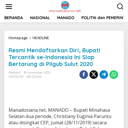
L
e
w
a
BERANDA
NASIONAL
MANADO
POLITIK dan PEMERINT
t
i
k
Homepage
/
HEADLINE
R
e
e
k
s
o
Resmi Mendaftarkan Diri, Bupati
m
n
Tercantik se-Indonesia Ini Siap
i
t
Bertarung di Pilgub Sulut 2020
M
e
e
n
Redaksi
30 November 2019
n
HEADLINE
636 Dilihat
d
a
f
t
a
r
Manadosiana.net, MANADO – Bupati Minahasa
k
a
Selatan dua periode, Christiany Euginia Paruntu
n
atau disingkat CEP, Jumat (28/11/2019) secara
D