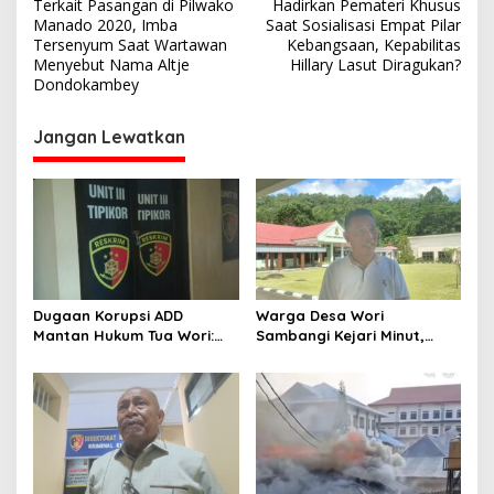
Terkait Pasangan di Pilwako
Hadirkan Pemateri Khusus
a
Manado 2020, Imba
Saat Sosialisasi Empat Pilar
v
Tersenyum Saat Wartawan
Kebangsaan, Kepabilitas
Menyebut Nama Altje
Hillary Lasut Diragukan?
i
Dondokambey
g
Jangan Lewatkan
a
s
i
p
o
s
Dugaan Korupsi ADD
Warga Desa Wori
Mantan Hukum Tua Wori:
Sambangi Kejari Minut,
Polresta Manado Tunggu
Pertanyakan Kelanjutan
Hasil Audit Inspektorat
Laporan Dugaan Korupsi
Dana Desa