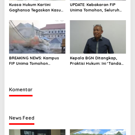
Kuasa Hukum Kartini
UPDATE: Kebakaran FIP
Gaghansa Tegaskan Kasus
Unima Tomohon, Seluruh
Harus Lanjut: Kami Sudah
Laboratorium Ludes
Buktikan Dua Alat Bukti Sah
Terbakar
BREAKING NEWS: Kampus
Kepala BGN Ditangkap,
FIP Unima Tomohon
Praktisi Hukum: Ini ‘Tanda
Terbakar
Awas’ dari Presiden untuk
Semua Pejabat
Komentar
News Feed