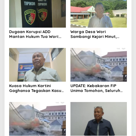
Dugaan Korupsi ADD
Warga Desa Wori
Mantan Hukum Tua Wori:
Sambangi Kejari Minut,
Polresta Manado Tunggu
Pertanyakan Kelanjutan
Hasil Audit Inspektorat
Laporan Dugaan Korupsi
Dana Desa
Kuasa Hukum Kartini
UPDATE: Kebakaran FIP
Gaghansa Tegaskan Kasus
Unima Tomohon, Seluruh
Harus Lanjut: Kami Sudah
Laboratorium Ludes
Buktikan Dua Alat Bukti Sah
Terbakar