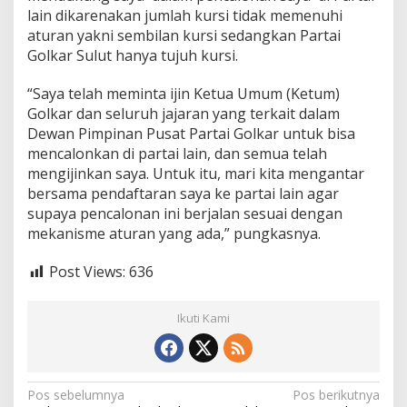
i
lain dikarenakan jumlah kursi tidak memenuhi
l
aturan yakni sembilan kursi sedangkan Partai
g
Golkar Sulut hanya tujuh kursi.
u
b
“Saya telah meminta ijin Ketua Umum (Ketum)
S
u
Golkar dan seluruh jajaran yang terkait dalam
l
Dewan Pimpinan Pusat Partai Golkar untuk bisa
u
mencalonkan di partai lain, dan semua telah
t
mengijinkan saya. Untuk itu, mari kita mengantar
2
0
bersama pendaftaran saya ke partai lain agar
2
supaya pencalonan ini berjalan sesuai dengan
0
mekanisme aturan yang ada,” pungkasnya.
Post Views:
636
Ikuti Kami
N
Pos sebelumnya
Pos berikutnya