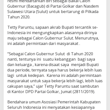
resmi mendaftarkan diri sebagai Bakal Calon
i
Gubernur (Bacagub) di Partai Golkar dan Nasdem
r
i
Sulawesi Utara (Sulut) untuk bertarung di Pilkada
,
Tahun 2020.
B
u
Tetty Paruntu, sapaan akrab Bupati tercantik se-
p
Indonesia ini mengungkapkan alasannya dirinya
a
t
maju sebagai Calon Gubernur Sulut. Menurutnya,
i
ini adalah permintaan dari masyarakat .
T
e
“Sebagai Calon Gubernur Sulut di Tahun 2020
r
nanti, tentunya ini suatu kebanggan bagi saya
c
a
dan keluarga , karena disaat saya menjadi Bupati
n
dua periode, ternyata saya harus bekerja lebih luas
t
lagi untuk kedepan. Karena ini adalah permintaan
i
masyarakat untuk saya bekerja lebih lagi, lebih luas
k
cakupan saya,” ujar Tetty Paruntu saat sambutan
s
e
di Kantor DPD Partai Golkar, Jumat (2811/2019).
-
I
Bendahara umum Asosiasi Pemerintah Kabupaten
n
Seluruh Indonesia ini menyatakan kesiapannya
d