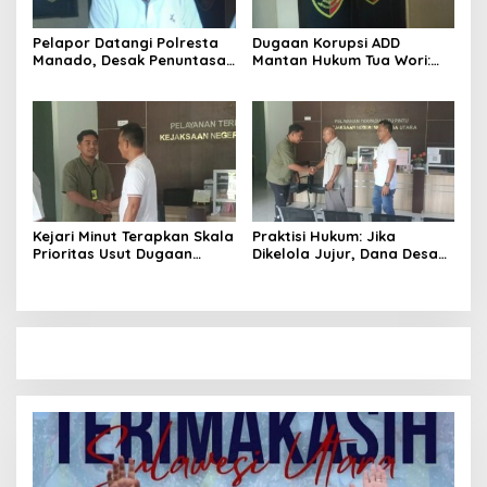
Pelapor Datangi Polresta
Dugaan Korupsi ADD
Manado, Desak Penuntasan
Mantan Hukum Tua Wori:
Dugaan Korupsi Eks Hukum
Polresta Manado Tunggu
Tua Wori
Hasil Audit Inspektorat
Kejari Minut Terapkan Skala
Praktisi Hukum: Jika
Prioritas Usut Dugaan
Dikelola Jujur, Dana Desa
Korupsi Dana Desa Wori
Bisa Ubah Wori Jadi Kota
Kecil