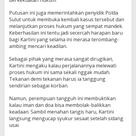
berkekuatan hukum.
g
,
Putusan ini juga memerintahkan penyidik Polda
M
Sulut untuk membuka kembali kasus tersebut dan
e
n
melanjutkan proses hukum yang sempat mandek.
a
Keberhasilan ini tentu jadi secercah harapan baru
n
bagi Kartini yang selama ini merasa terombang-
g
ambing mencari keadilan.
P
r
a
Sebagai pihak yang merasa sangat dirugikan,
p
Kartini mengaku kalau perjalanannya melewati
e
proses hukum ini sama sekali nggak mudah.
r
Tekanan demi tekanan harus ia tanggung
a
d
sendirian sebagai korban.
i
l
Namun, perempuan tangguh ini membuktikan
a
kalau iman dan doa bisa membolak-balikkan
n
keadaan. Sambil menahan tangis haru, Kartini
:
T
langsung mengucap syukur sesaat setelah sidang
u
usai.
h
a