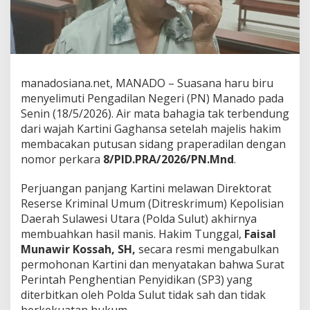
G
a
g
h
a
n
s
manadosiana.net, MANADO – Suasana haru biru
a
menyelimuti Pengadilan Negeri (PN) Manado pada
P
Senin (18/5/2026). Air mata bahagia tak terbendung
e
dari wajah Kartini Gaghansa setelah majelis hakim
c
a
membacakan putusan sidang praperadilan dengan
h
nomor perkara
8/PID.PRA/2026/PN.Mnd
.
d
i
Perjuangan panjang Kartini melawan Direktorat
R
Reserse Kriminal Umum (Ditreskrimum) Kepolisian
u
a
Daerah Sulawesi Utara (Polda Sulut) akhirnya
n
membuahkan hasil manis. Hakim Tunggal,
Faisal
g
Munawir Kossah, SH,
secara resmi mengabulkan
S
permohonan Kartini dan menyatakan bahwa Surat
i
Perintah Penghentian Penyidikan (SP3) yang
d
a
diterbitkan oleh Polda Sulut tidak sah dan tidak
n