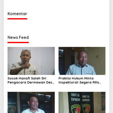
Kecil
Komentar
News Feed
Sosok Hanafi Saleh SH:
Praktisi Hukum Minta
Pengacara Dermawan Desa
Inspektorat Segera Rilis
Wori yang Cetak Rekor
Audit Kerugian Negara ADD
Menang 3 Perkara Sehari
Wori 2025