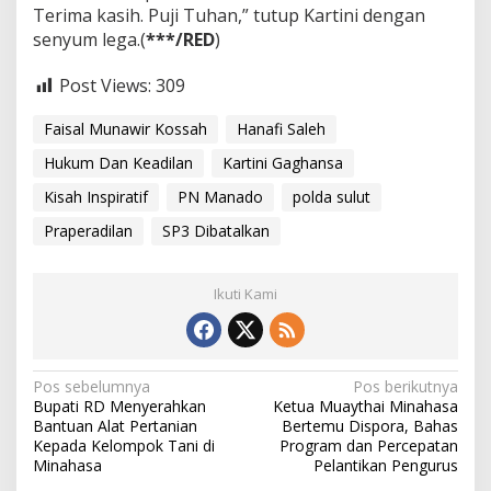
Terima kasih. Puji Tuhan,” tutup Kartini dengan
senyum lega.(
***/RED
)
Post Views:
309
Faisal Munawir Kossah
Hanafi Saleh
Hukum Dan Keadilan
Kartini Gaghansa
Kisah Inspiratif
PN Manado
polda sulut
Praperadilan
SP3 Dibatalkan
Ikuti Kami
N
Pos sebelumnya
Pos berikutnya
Bupati RD Menyerahkan
Ketua Muaythai Minahasa
a
Bantuan Alat Pertanian
Bertemu Dispora, Bahas
v
Kepada Kelompok Tani di
Program dan Percepatan
Minahasa
Pelantikan Pengurus
i