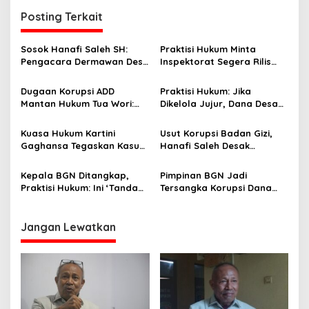
g
Posting Terkait
a
s
Sosok Hanafi Saleh SH:
Praktisi Hukum Minta
Pengacara Dermawan Desa
Inspektorat Segera Rilis
i
Wori yang Cetak Rekor
Audit Kerugian Negara ADD
p
Menang 3 Perkara Sehari
Wori 2025
Dugaan Korupsi ADD
Praktisi Hukum: Jika
Mantan Hukum Tua Wori:
Dikelola Jujur, Dana Desa
o
Polresta Manado Tunggu
Bisa Ubah Wori Jadi Kota
s
Hasil Audit Inspektorat
Kecil
Kuasa Hukum Kartini
Usut Korupsi Badan Gizi,
Gaghansa Tegaskan Kasus
Hanafi Saleh Desak
Harus Lanjut: Kami Sudah
Kejagung RI Bertindak
Buktikan Dua Alat Bukti Sah
Tegas Tanpa Pilih Kasih
Kepala BGN Ditangkap,
Pimpinan BGN Jadi
Praktisi Hukum: Ini ‘Tanda
Tersangka Korupsi Dana
Awas’ dari Presiden untuk
MBG, Praktisi Hukum
Semua Pejabat
Apresiasi Ketegasan
Presiden Prabowo
Jangan Lewatkan