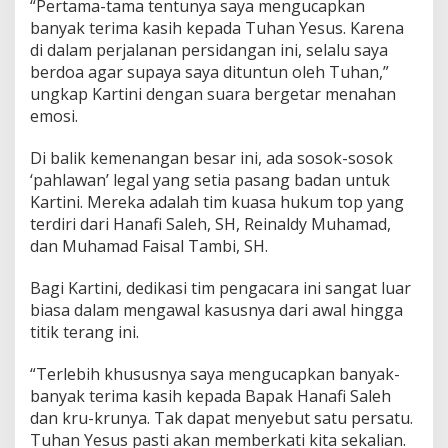
“Pertama-tama tentunya saya mengucapkan
n
banyak terima kasih kepada Tuhan Yesus. Karena
Y
e
di dalam perjalanan persidangan ini, selalu saya
s
berdoa agar supaya saya dituntun oleh Tuhan,”
u
ungkap Kartini dengan suara bergetar menahan
s
emosi.
T
u
n
Di balik kemenangan besar ini, ada sosok-sosok
t
‘pahlawan’ legal yang setia pasang badan untuk
u
Kartini. Mereka adalah tim kuasa hukum top yang
n
terdiri dari Hanafi Saleh, SH, Reinaldy Muhamad,
S
dan Muhamad Faisal Tambi, SH.
a
y
a
Bagi Kartini, dedikasi tim pengacara ini sangat luar
biasa dalam mengawal kasusnya dari awal hingga
titik terang ini.
“Terlebih khususnya saya mengucapkan banyak-
banyak terima kasih kepada Bapak Hanafi Saleh
dan kru-krunya. Tak dapat menyebut satu persatu.
Tuhan Yesus pasti akan memberkati kita sekalian.