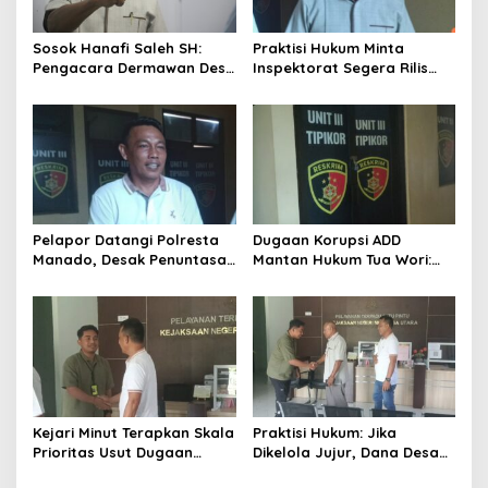
Sosok Hanafi Saleh SH:
Praktisi Hukum Minta
Pengacara Dermawan Desa
Inspektorat Segera Rilis
Wori yang Cetak Rekor
Audit Kerugian Negara ADD
Menang 3 Perkara Sehari
Wori 2025
Pelapor Datangi Polresta
Dugaan Korupsi ADD
Manado, Desak Penuntasan
Mantan Hukum Tua Wori:
Dugaan Korupsi Eks Hukum
Polresta Manado Tunggu
Tua Wori
Hasil Audit Inspektorat
Kejari Minut Terapkan Skala
Praktisi Hukum: Jika
Prioritas Usut Dugaan
Dikelola Jujur, Dana Desa
Korupsi Dana Desa Wori
Bisa Ubah Wori Jadi Kota