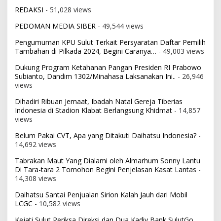
REDAKSI
- 51,028 views
PEDOMAN MEDIA SIBER
- 49,544 views
Pengumuman KPU Sulut Terkait Persyaratan Daftar Pemilih
Tambahan di Pilkada 2024, Begini Caranya…
- 49,003 views
Dukung Program Ketahanan Pangan Presiden RI Prabowo
Subianto, Dandim 1302/Minahasa Laksanakan Ini..
- 26,946
views
Dihadiri Ribuan Jemaat, Ibadah Natal Gereja Tiberias
Indonesia di Stadion Klabat Berlangsung Khidmat
- 14,857
views
Belum Pakai CVT, Apa yang Ditakuti Daihatsu Indonesia?
-
14,692 views
Tabrakan Maut Yang Dialami oleh Almarhum Sonny Lantu
Di Tara-tara 2 Tomohon Begini Penjelasan Kasat Lantas
-
14,308 views
Daihatsu Santai Penjualan Sirion Kalah Jauh dari Mobil
LCGC
- 10,582 views
Kejati Sulut Periksa Direksi dan Dua Kadiv Bank SulutGo