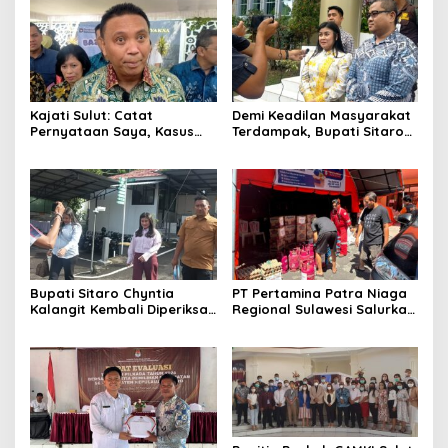
Kajati Sulut: Catat
Demi Keadilan Masyarakat
Pernyataan Saya, Kasus
Terdampak, Bupati Sitaro
Gunung Ruang Pasti Ada
Dukung Penuh Langkah
Tersangka
Kejati Ungkap Kebenaran
Bupati Sitaro Chyntia
PT Pertamina Patra Niaga
Kalangit Kembali Diperiksa
Regional Sulawesi Salurkan
Kejati Sulut Terkait Dana
Bantuan Tanggap Darurat
Bencana
Banjir ke Kabupaten
Kepulauan Sitaro