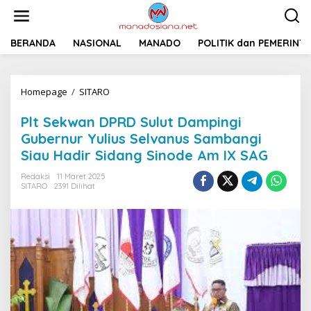
L
e
w
a
BERANDA
NASIONAL
MANADO
POLITIK dan PEMERINT
t
i
k
Homepage
/
SITARO
P
e
l
k
t
o
Plt Sekwan DPRD Sulut Dampingi
S
n
Gubernur Yulius Selvanus Sambangi
e
t
Siau Hadir Sidang Sinode Am IX SAG
k
e
w
n
Redaksi
11 Maret 2025
a
SITARO
2391 Dilihat
n
D
P
R
D
S
u
l
u
t