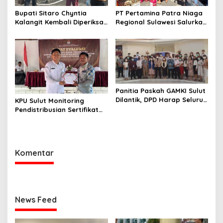
Bupati Sitaro Chyntia
PT Pertamina Patra Niaga
Kalangit Kembali Diperiksa
Regional Sulawesi Salurkan
Kejati Sulut Terkait Dana
Bantuan Tanggap Darurat
Bencana
Banjir ke Kabupaten
Kepulauan Sitaro
Panitia Paskah GAMKI Sulut
Dilantik, DPD Harap Seluruh
KPU Sulut Monitoring
DPC Hadir di Sangihe
Pendistribusian Sertifikat
Kepada Badan Ad hoc
Penyelenggara Pilkada
2024 di Sitaro
Komentar
News Feed