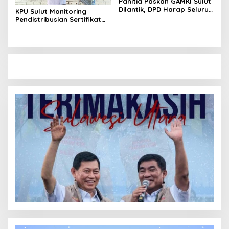
Panitia Paskah GAMKI Sulut
Dilantik, DPD Harap Seluruh
KPU Sulut Monitoring
DPC Hadir di Sangihe
Pendistribusian Sertifikat
Kepada Badan Ad hoc
Penyelenggara Pilkada
2024 di Sitaro