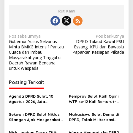
Ikuti Kami
N
Pos sebelumnya
Pos berikutnya
Gubernur Yulius Selvanus
DPRD Talaud Kawal PSU
a
Minta BMKG Intensif Pantau
Essang, KPU dan Bawaslu
v
Cuaca dan Imbau
Paparkan Kesiapan Pilkada
Masyarakat yang Tinggal di
i
Daerah Rawan Bencana
untuk Waspada
g
a
Posting Terkait
s
i
Agenda DPRD Sulut, 10
Pemprov Sulut Raih Opini
p
Agustus 2026, Ada
WTP ke-12 Kali Berturut-
Paripurna
Turut Melalui Sinergi Fiskal
o
Penandatanganan KUA-
yang Sehat dan Akuntabel
Sekwan DPRD Sulut Niklas
Mahasiswa Sulut Demo di
PPAS 2027 hingga Rapat
s
Silangen Ajak Masyarakat
DPRD, Tolak Militerisasi
Banmus
Maknai Hari Lahir Pancasila
Kampus dan Gugat
sebagai Perekat Persatuan
Program MBG
Nick Lomban Desak Titik
Warga Mengadu ke DPRD