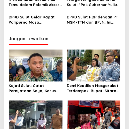
Bangsa
Temu dalam Polemik Akses
Sulut: “Pak Gubernur Yulius
Jalan Lingkar Tambang PT
Selvanus, Mohon Bantu
MSM/TTN
Kami”
DPRD Sulut Gelar Rapat
DPRD Sulut RDP dengan PT
Paripurna Masa
MSM/TTN dan BPJN, Ini
Persidangan Kedua Tahun
yang Dibahas
2026
Jangan Lewatkan
Kajati Sulut: Catat
Demi Keadilan Masyarakat
Pernyataan Saya, Kasus
Terdampak, Bupati Sitaro
Gunung Ruang Pasti Ada
Dukung Penuh Langkah
Tersangka
Kejati Ungkap Kebenaran