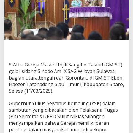
D
a
m
p
i
n
g
i
G
u
b
e
SIAU – Gereja Masehi Injili Sangihe Talaud (GMIST)
r
gelar sidang Sinode Am IX SAG Wilayah Sulawesi
n
bagian utara,tengah dan Gorontalo di GMIST Eben
u
r
Haezer Tatahadeng Siau Timur l, Kabupaten Sitaro,
Y
Selasa (11/03/2025).
u
l
Gubernur Yulius Selvanus Komaling (YSK) dalam
i
sambutan yang dibacakan oleh Pelaksana Tugas
u
s
(Plt) Sekretaris DPRD Sulut Niklas Silangen
S
menyampaikan bahwa Gereja memiliki peran
e
penting dalam masyarakat, menjadi pelopor
l