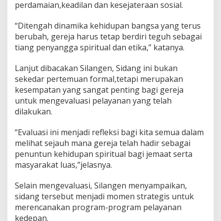
perdamaian,keadilan dan kesejateraan sosial.
v
a
n
“Ditengah dinamika kehidupan bangsa yang terus
u
berubah, gereja harus tetap berdiri teguh sebagai
s
tiang penyangga spiritual dan etika,” katanya.
S
a
Lanjut dibacakan Silangen, Sidang ini bukan
m
b
sekedar pertemuan formal,tetapi merupakan
a
kesempatan yang sangat penting bagi gereja
n
untuk mengevaluasi pelayanan yang telah
g
dilakukan.
i
S
i
“Evaluasi ini menjadi refleksi bagi kita semua dalam
a
melihat sejauh mana gereja telah hadir sebagai
u
penuntun kehidupan spiritual bagi jemaat serta
H
masyarakat luas,”jelasnya.
a
d
i
Selain mengevaluasi, Silangen menyampaikan,
r
sidang tersebut menjadi momen strategis untuk
S
merencanakan program-program pelayanan
i
kedepan.
d