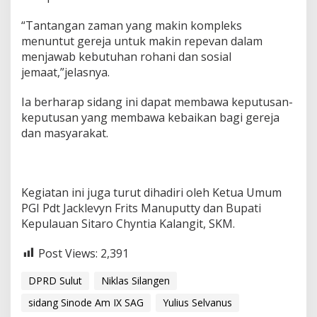
a
n
“Tantangan zaman yang makin kompleks
g
menuntut gereja untuk makin repevan dalam
S
menjawab kebutuhan rohani dan sosial
i
jemaat,”jelasnya.
n
o
d
Ia berharap sidang ini dapat membawa keputusan-
e
keputusan yang membawa kebaikan bagi gereja
A
dan masyarakat.
m
I
X
S
A
Kegiatan ini juga turut dihadiri oleh Ketua Umum
G
PGI Pdt Jacklevyn Frits Manuputty dan Bupati
Kepulauan Sitaro Chyntia Kalangit, SKM.
Post Views:
2,391
DPRD Sulut
Niklas Silangen
sidang Sinode Am IX SAG
Yulius Selvanus