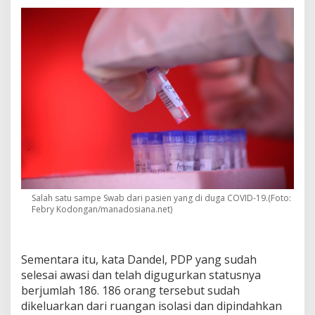
a
l
D
u
n
i
a
Salah satu sampe Swab dari pasien yang di duga COVID-19.(Foto:
Febry Kodongan/manadosiana.net)
Sementara itu, kata Dandel, PDP yang sudah
selesai awasi dan telah digugurkan statusnya
berjumlah 186. 186 orang tersebut sudah
dikeluarkan dari ruangan isolasi dan dipindahkan