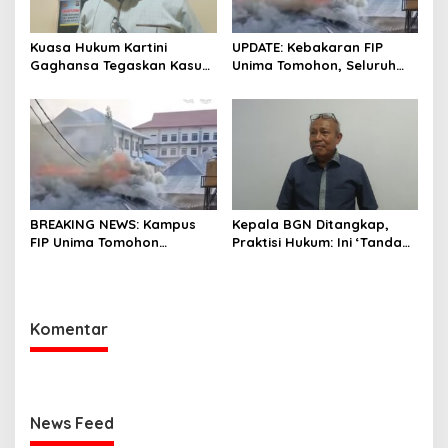
Kuasa Hukum Kartini
UPDATE: Kebakaran FIP
Gaghansa Tegaskan Kasus
Unima Tomohon, Seluruh
Harus Lanjut: Kami Sudah
Laboratorium Ludes
Buktikan Dua Alat Bukti Sah
Terbakar
BREAKING NEWS: Kampus
Kepala BGN Ditangkap,
FIP Unima Tomohon
Praktisi Hukum: Ini ‘Tanda
Terbakar
Awas’ dari Presiden untuk
Semua Pejabat
Komentar
News Feed