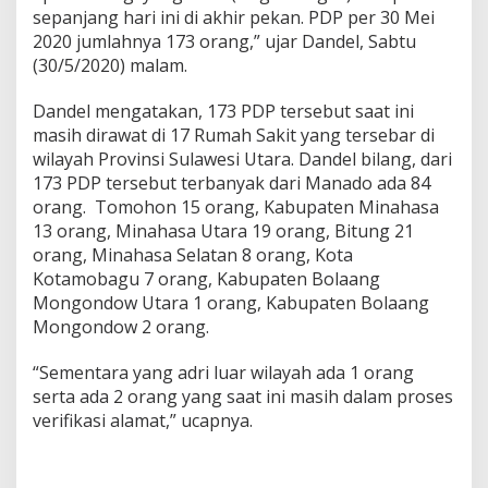
e
sepanjang hari ini di akhir pekan. PDP per 30 Mei
l
2020 jumlahnya 173 orang,” ujar Dandel, Sabtu
e
(30/5/2020) malam.
s
a
Dandel mengatakan, 173 PDP tersebut saat ini
i
P
masih dirawat di 17 Rumah Sakit yang tersebar di
e
wilayah Provinsi Sulawesi Utara. Dandel bilang, dari
n
173 PDP tersebut terbanyak dari Manado ada 84
g
orang. Tomohon 15 orang, Kabupaten Minahasa
a
w
13 orang, Minahasa Utara 19 orang, Bitung 21
a
orang, Minahasa Selatan 8 orang, Kota
s
Kotamobagu 7 orang, Kabupaten Bolaang
a
Mongondow Utara 1 orang, Kabupaten Bolaang
n
Mongondow 2 orang.
,
5
M
“Sementara yang adri luar wilayah ada 1 orang
e
serta ada 2 orang yang saat ini masih dalam proses
n
verifikasi alamat,” ucapnya.
i
n
g
g