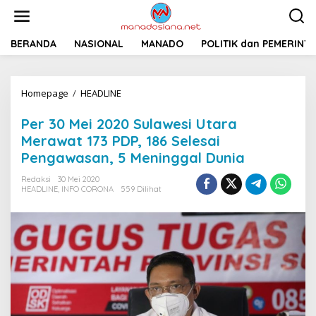
L
e
w
a
BERANDA
NASIONAL
MANADO
POLITIK dan PEMERINT
t
i
k
Homepage
/
HEADLINE
P
e
e
k
r
o
Per 30 Mei 2020 Sulawesi Utara
3
n
Merawat 173 PDP, 186 Selesai
0
t
Pengawasan, 5 Meninggal Dunia
M
e
e
n
Redaksi
30 Mei 2020
i
HEADLINE
,
INFO CORONA
559 Dilihat
2
0
2
0
S
u
l
a
w
e