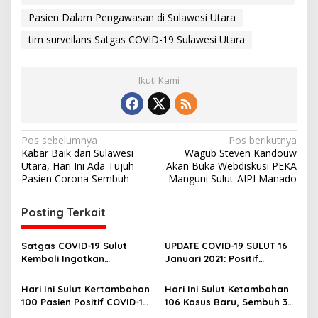
Pasien Dalam Pengawasan di Sulawesi Utara
tim surveilans Satgas COVID-19 Sulawesi Utara
Ikuti Kami
N
Pos sebelumnya
Pos berikutnya
Kabar Baik dari Sulawesi
Wagub Steven Kandouw
a
Utara, Hari Ini Ada Tujuh
Akan Buka Webdiskusi PEKA
v
Pasien Corona Sembuh
Manguni Sulut-AIPI Manado
i
Posting Terkait
g
a
Satgas COVID-19 Sulut
UPDATE COVID-19 SULUT 16
s
Kembali Ingatkan
Januari 2021: Positif
Masyarakat Patuhi Prokes,
Bertambah 173, Sembuh 82
i
Kasus Corona Kembali
Meninggal 6
Hari Ini Sulut Kertambahan
Hari Ini Sulut Ketambahan
p
Pecah Rekor
100 Pasien Positif COVID-19,
106 Kasus Baru, Sembuh 38,
Terbanyak dari Tomohon,
Meninggal 0