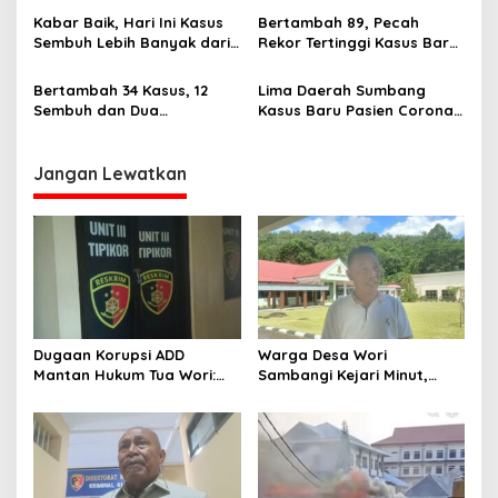
o
Mitra dan Manado
Kabar Baik, Hari Ini Kasus
Bertambah 89, Pecah
s
Sembuh Lebih Banyak dari
Rekor Tertinggi Kasus Baru
Kasus Baru Positif COVID-19
Positif Corona di Sulut,
Berikut Detailnya
Bertambah 34 Kasus, 12
Lima Daerah Sumbang
Sembuh dan Dua
Kasus Baru Pasien Corona,
Meninggal, Pasien Corona
Berikut Data Update dari
di Sulut Masih Ada 829
GTPP COVID-19 Sulut
Jangan Lewatkan
Dugaan Korupsi ADD
Warga Desa Wori
Mantan Hukum Tua Wori:
Sambangi Kejari Minut,
Polresta Manado Tunggu
Pertanyakan Kelanjutan
Hasil Audit Inspektorat
Laporan Dugaan Korupsi
Dana Desa