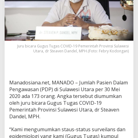
s
i
U
t
a
r
a
M
Juru bicara Gugus Tugas COVID-19 Pemerintah Provinsi Sulawesi
e
Utara, dr Steaven Dandel, MPH.(Foto: Febry Kodongan)
r
a
w
a
t
1
Manadosiana.net, MANADO – Jumlah Pasien Dalam
7
Pengawasan (PDP) di Sulawesi Utara per 30 Mei
3
2020 ada 173 orang. Angka tersebut diumumkan
P
oleh juru bicara Gugus Tugas COVID-19
D
P
Pemerintah Provinsi Sulawesi Utara, dr Steaven
,
Dandel, MPH.
1
8
“Kami mengumumkan staus-status surveilans dan
6
epidemiologi yang kami (Gugus Tugas) kumpul
S