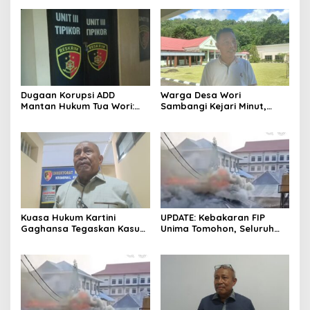
Dugaan Korupsi ADD
Warga Desa Wori
Mantan Hukum Tua Wori:
Sambangi Kejari Minut,
Polresta Manado Tunggu
Pertanyakan Kelanjutan
Hasil Audit Inspektorat
Laporan Dugaan Korupsi
Dana Desa
Kuasa Hukum Kartini
UPDATE: Kebakaran FIP
Gaghansa Tegaskan Kasus
Unima Tomohon, Seluruh
Harus Lanjut: Kami Sudah
Laboratorium Ludes
Buktikan Dua Alat Bukti Sah
Terbakar