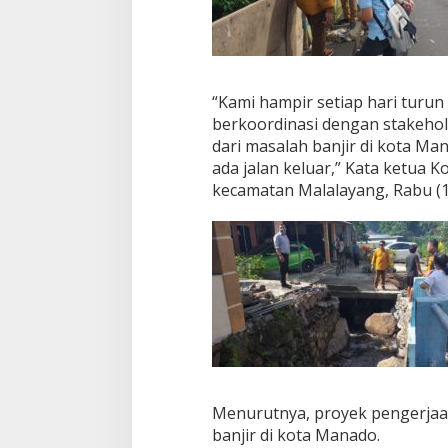
l
a
p
d
i
“Kami hampir setiap hari turun
S
berkoordinasi dengan stakehold
e
j
dari masalah banjir di kota Man
u
ada jalan keluar,” Kata ketua K
m
kecamatan Malalayang, Rabu (1
l
a
h
L
o
k
a
s
i
Menurutnya, proyek pengerjaan
banjir di kota Manado.