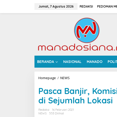
L
e
Jumat, 7 Agustus 2026
REDAKSI
PEDOMAN ME
w
a
t
i
k
e
k
o
n
t
e
BERANDA
NASIONAL
MANADO
POLI
n
Homepage
/
NEWS
P
a
s
Pasca Banjir, Komis
c
a
di Sejumlah Lokasi
B
a
Redaksi
16 Februari 2021
n
NEWS
553 Dilihat
j