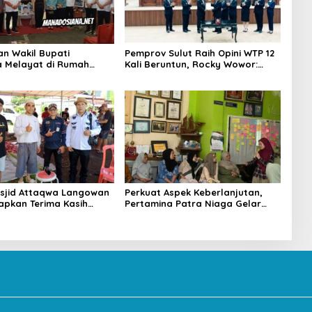
an Wakil Bupati
Pemprov Sulut Raih Opini WTP 12
 Melayat di Rumah
Kali Beruntun, Rocky Wowor:
Dr. Ir. Pankie
Bukti Kinerja Nyata
nan di Remboken
sjid Attaqwa Langowan
Perkuat Aspek Keberlanjutan,
apkan Terima Kasih
Pertamina Patra Niaga Gelar
D-Vasung Atas Bantuan
Edukasi Pola Asuh Anak di
urban
Makassar