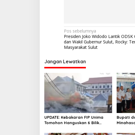
N
Pos sebelumnya
Presiden Joko Widodo Lantik ODSK 
a
dan Wakil Gubernur Sulut, Rocky: Te
v
Masyarakat Sulut
i
Jangan Lewatkan
g
a
s
i
p
o
s
UPDATE: Kebakaran FIP Unima
Bupati d
Tomohon Hanguskan 6 Bilik
Minahasa
Ruangan dari 3 Gedung
Duka Alm. 
Pangema