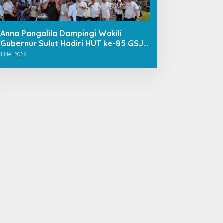
Anna Pangalila Dampingi Wakili
Gubernur Sulut Hadiri HUT ke-85 GSJA
Se-Sulut–Gorontalo di Langowan
1 Mei 2026