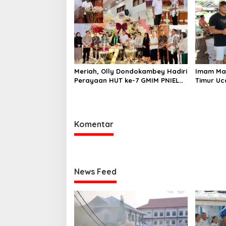
Meriah, Olly Dondokambey Hadiri
Imam Ma
Perayaan HUT ke-7 GMIM PNIEL
Timur Uc
Leleko di Remboken
Bupati R
Hewan K
Komentar
News Feed