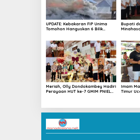
UPDATE: Kebakaran FIP Unima
Bupati d
Tomohon Hanguskan 6 Bilik
Minahasa
Ruangan dari 3 Gedung
Duka Alm. 
Pangema
Meriah, Olly Dondokambey Hadiri
Imam Ma
Perayaan HUT ke-7 GMIM PNIEL
Timur Uc
Leleko di Remboken
Bupati R
Hewan K