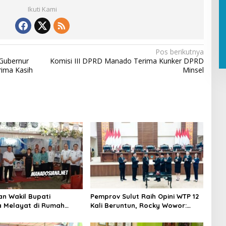
Ikuti Kami
Pos berikutnya
Gubernur
Komisi III DPRD Manado Terima Kunker DPRD
rima Kasih
Minsel
an Wakil Bupati
Pemprov Sulut Raih Opini WTP 12
 Melayat di Rumah
Kali Beruntun, Rocky Wowor:
Dr. Ir. Pankie
Bukti Kinerja Nyata
nan di Remboken