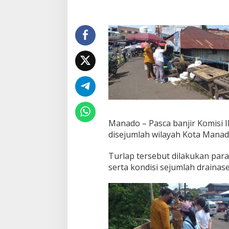
i
r
,
K
o
m
i
s
i
I
I
I
D
Manado – Pasca banjir Komisi 
P
disejumlah wilayah Kota Manad
R
D
M
Turlap tersebut dilakukan para
a
serta kondisi sejumlah drainase
n
a
d
o
T
u
r