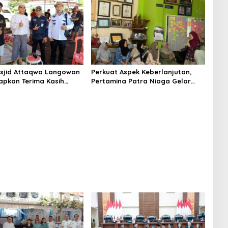
sjid Attaqwa Langowan
Perkuat Aspek Keberlanjutan,
apkan Terima Kasih
Pertamina Patra Niaga Gelar
D-Vasung Atas Bantuan
Edukasi Pola Asuh Anak di
urban
Makassar