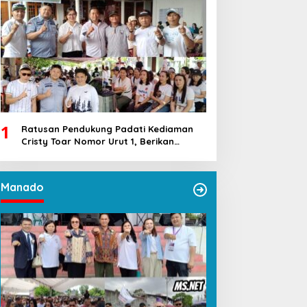
1
Ratusan Pendukung Padati Kediaman
Cristy Toar Nomor Urut 1, Berikan
Dukungan Penuh Kepada Calon Hukum
Tua Walantakan
Manado