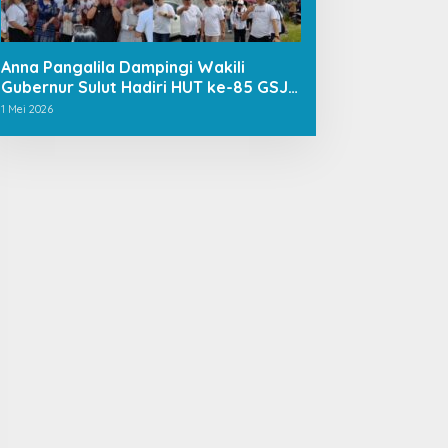
Anna Pangalila Dampingi Wakili
Gubernur Sulut Hadiri HUT ke-85 GSJA
Se-Sulut–Gorontalo di Langowan
1 Mei 2026