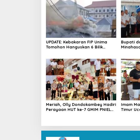
UPDATE: Kebakaran FIP Unima
Bupati d
Tomohon Hanguskan 6 Bilik
Minahasa
Ruangan dari 3 Gedung
Duka Alm. 
Pangema
Meriah, Olly Dondokambey Hadiri
Imam Ma
Perayaan HUT ke-7 GMIM PNIEL
Timur Uc
Leleko di Remboken
Bupati R
Hewan K