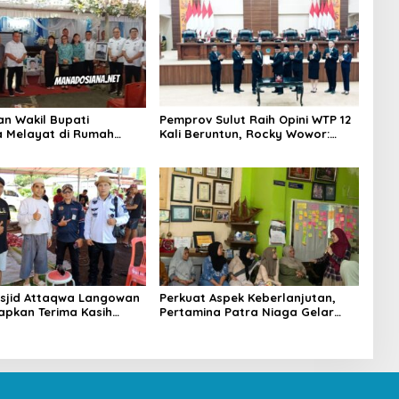
an Wakil Bupati
Pemprov Sulut Raih Opini WTP 12
 Melayat di Rumah
Kali Beruntun, Rocky Wowor:
Dr. Ir. Pankie
Bukti Kinerja Nyata
nan di Remboken
sjid Attaqwa Langowan
Perkuat Aspek Keberlanjutan,
apkan Terima Kasih
Pertamina Patra Niaga Gelar
D-Vasung Atas Bantuan
Edukasi Pola Asuh Anak di
urban
Makassar