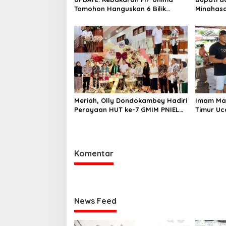
Tomohon Hanguskan 6 Bilik
Minahasa
Ruangan dari 3 Gedung
Duka Alm. 
Pangema
Meriah, Olly Dondokambey Hadiri
Imam Ma
Perayaan HUT ke-7 GMIM PNIEL
Timur Uc
Leleko di Remboken
Bupati R
Hewan K
Komentar
News Feed