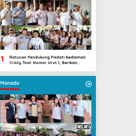
1
Ratusan Pendukung Padati Kediaman
Cristy Toar Nomor Urut 1, Berikan
Dukungan Penuh Kepada Calon Hukum
Tua Walantakan
Manado