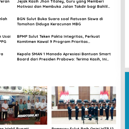
Peran
Jejak Kasih Jhon Titaley, Guru yang Memberi
Motivasi dan Membuka Jalan Takdir bagi Bahlil
Lahadalia
mlah
BGN Sulut Buka Suara soal Ratusan Siswa di
Tomohon Diduga Keracunan MBG
 Usai
BPMP Sulut Teken Pakta Integritas, Perkuat
SPPG
Komitmen Kawal 9 Program Prioritas
Kemendikdasmen
ra
Kepala SMAN 1 Manado Apresiasi Bantuan Smart
Board dari Presiden Prabowo: Terima Kasih, Ini
Langkah Konkret Majukan Pendidikan
an Wakil Bupati
Pemprov Sulut Raih Opini WTP 12