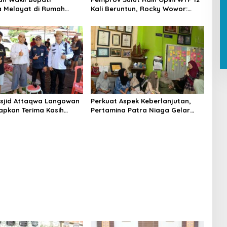
 Melayat di Rumah
Kali Beruntun, Rocky Wowor:
Dr. Ir. Pankie
Bukti Kinerja Nyata
nan di Remboken
sjid Attaqwa Langowan
Perkuat Aspek Keberlanjutan,
apkan Terima Kasih
Pertamina Patra Niaga Gelar
D-Vasung Atas Bantuan
Edukasi Pola Asuh Anak di
urban
Makassar