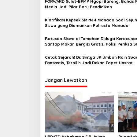
FORWARD Sulut-BPMP Ngopi Bareng, Bahas 
a
Media Jadi Pilar Baru Pendidikan
s
Klarifikasi Kepsek SMPN 4 Manado Soal Seju
i
Siswa yang Diamankan Polresta Manado
p
o
Ratusan Siswa di Tomohon Diduga Keracunan
Santap Makan Bergizi Gratis, Polisi Periksa 
s
Cetak Sejarah! Dr. Sintya JK Umboh Raih Sua
Fantastis, Terpilih Jadi Dekan Fapet Unsrat
Jangan Lewatkan
UPDATE: Kebakaran FIP Unima
Bupati d