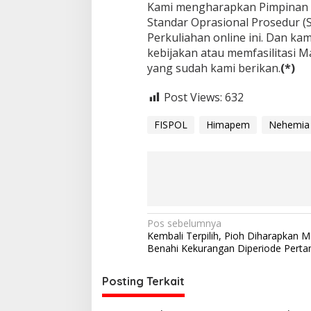
Kami mengharapkan Pimpinan F
Standar Oprasional Prosedur (
Perkuliahan online ini. Dan k
kebijakan atau memfasilitasi 
yang sudah kami berikan.
(*)
Post Views:
632
FISPOL
Himapem
Nehemia 
N
Pos sebelumnya
Kembali Terpilih, Pioh Diharapkan
a
Benahi Kekurangan Diperiode Pert
v
i
Posting Terkait
g