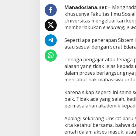
d
Manadosiana.net –
Menghadapi
a
khususnya Fakultas Ilmu Sosial
n
Universitas mengeluarkan kebi
H
a
memberlakukan
e-learning, e-wo
k
M
Seperti apa penerapan Sistem i
a
atau sesuai dengan surat Edara
h
a
s
Tenaga pengajar atau tenaga p
i
alasan yang tidak jelas kepa
s
dalam proses berlangsungnya
w
mencabut hak mahasiswa untuk
a
Karena sikap seperti ini sama 
baik. Tidak ada yang salah, k
permasalahan akademik kepad
Apalagi sekarang Unsrat baru
kita ketahui bersama, bahwa d
entah dalam akses masuk, atau