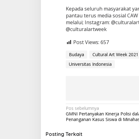
Kepada seluruh masyarakat yang
pantau terus media sosial CAW 
melalui; Instagram: @culturala
@culturalartweek
Post Views:
657
Budaya
Cultural Art Week 2021
Universitas Indonesia
N
Pos sebelumnya
GMNI Pertanyakan Kinerja Polisi da
a
Penanganan Kasus Siswa di Minaha
v
i
Posting Terkait