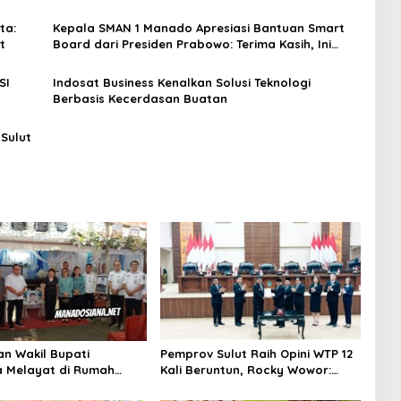
ta:
Kepala SMAN 1 Manado Apresiasi Bantuan Smart
t
Board dari Presiden Prabowo: Terima Kasih, Ini
Langkah Konkret Majukan Pendidikan
SI
Indosat Business Kenalkan Solusi Teknologi
Berbasis Kecerdasan Buatan
Sulut
an Wakil Bupati
Pemprov Sulut Raih Opini WTP 12
 Melayat di Rumah
Kali Beruntun, Rocky Wowor:
Dr. Ir. Pankie
Bukti Kinerja Nyata