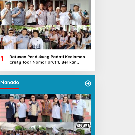
1
Ratusan Pendukung Padati Kediaman
Cristy Toar Nomor Urut 1, Berikan
Dukungan Penuh Kepada Calon Hukum
Tua Walantakan
Manado