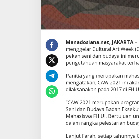
a
n
K
e
b
u
d
Manadosiana.net, JAKARTA –
a
menggelar Cultural Art Week (
y
a
pekan seni dan budaya ini me
a
pengetahuan masyarakat terh
n
B
Panitia yang merupakan mahasis
a
mengatakan, CAW 2021 ini akan
n
g
dilaksanakan pada 2017 di FH U
s
a
“CAW 2021 merupakan program 
M
Seni dan Budaya Badan Eksekut
e
Mahasiswa FH UI. Bertujuan 
l
a
dalam rangka pelestarian buday
l
u
Lanjut Farah, setiap tahunnya
i