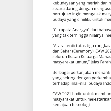
kebudayaan yang meriah dan m
C
secara daring dengan mengusu
A
W
bertujuan ingin mengajak mas
2
budaya yang dimiliki, untuk men
0
2
“Citrapata Anargya” dari baha
1
yang tak terhingga nilainya, me
“Acara terdiri atas tiga rangka
dan Sekar (Ceremony). CAW 202
seluruh Ikatan Keluarga Mahasi
masyarakat umum,” jelas Farah
Berbagai pertunjukan menarik 
yang seiring dengan perkemba
terhadap nilai-nilai budaya Ind
CAW 2021 hadir untuk memba
masyarakat untuk melestarikan
kemajuan teknologi.