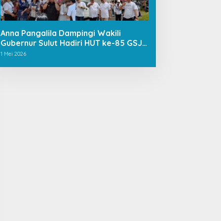
Anna Pangalila Dampingi Wakili
Gubernur Sulut Hadiri HUT ke-85 GSJA
Se-Sulut–Gorontalo di Langowan
1 Mei 2026