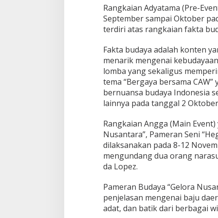
Rangkaian Adyatama (Pre-Event
September sampai Oktober pad
terdiri atas rangkaian fakta bu
Fakta budaya adalah konten ya
menarik mengenai kebudayaan 
lomba yang sekaligus memperin
tema “Bergaya bersama CAW” y
bernuansa budaya Indonesia se
lainnya pada tanggal 2 Oktober
Rangkaian Angga (Main Event) 
Nusantara”, Pameran Seni “Heg
dilaksanakan pada 8-12 Novembe
mengundang dua orang narasum
da Lopez.
Pameran Budaya “Gelora Nusan
penjelasan mengenai baju daer
adat, dan batik dari berbagai w