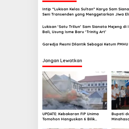
g
Intip “Lukisan Kelas Sultan” Karya Sam Siana
a
Seni Transenden yang Menggetarkan Jiwa Eli
s
Lukisan ‘Satu Triliun’ Sam Sianata Mejeng di I
i
Bali, Usung Isme Baru ‘Trinity Art’
p
o
Garedja Resmi Dilantik Sebagai Ketum PMHU 
s
Jangan Lewatkan
UPDATE: Kebakaran FIP Unima
Bupati d
Tomohon Hanguskan 6 Bilik
Minahasa
Ruangan dari 3 Gedung
Duka Alm. 