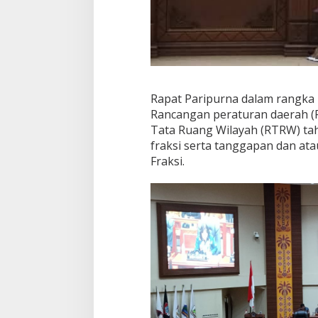
v
a
n
u
s
Rapat Paripurna dalam rangka
Rancangan peraturan daerah (R
Tata Ruang Wilayah (RTRW) ta
fraksi serta tanggapan dan 
Fraksi.