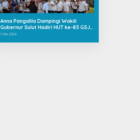
Anna Pangalila Dampingi Wakili
Gubernur Sulut Hadiri HUT ke-85 GSJA
Se-Sulut–Gorontalo di Langowan
1 Mei 2026