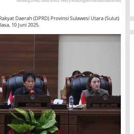
Gedung DPRD Sulut.(Foto: Febry Kodongan/manadosiana.net)
yat Daerah (DPRD) Provinsi Sulawesi Utara (Sulut)
asa, 10 Juni 2025.