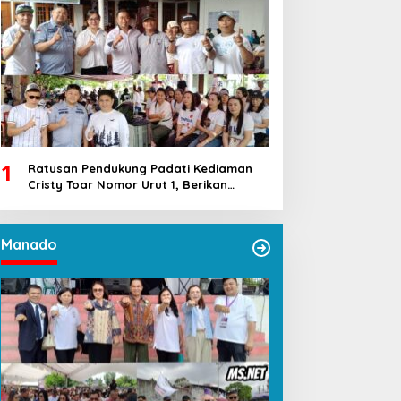
1
Ratusan Pendukung Padati Kediaman
Cristy Toar Nomor Urut 1, Berikan
Dukungan Penuh Kepada Calon Hukum
Tua Walantakan
Manado