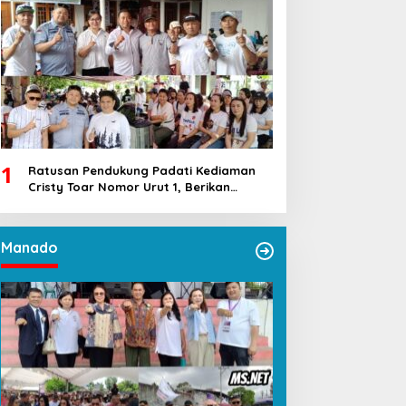
1
Ratusan Pendukung Padati Kediaman
Cristy Toar Nomor Urut 1, Berikan
Dukungan Penuh Kepada Calon Hukum
Tua Walantakan
Manado