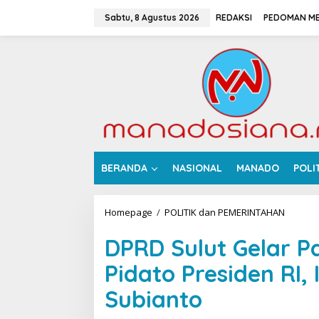
L
e
Sabtu, 8 Agustus 2026
REDAKSI
PEDOMAN ME
w
a
t
i
k
e
k
o
n
t
e
BERANDA
NASIONAL
MANADO
POLI
n
Homepage
/
POLITIK dan PEMERINTAHAN
D
P
R
DPRD Sulut Gelar 
D
S
Pidato Presiden RI,
u
l
Subianto
u
t