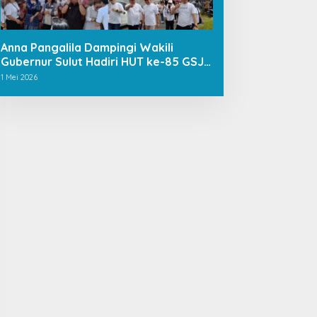
Anna Pangalila Dampingi Wakili
Gubernur Sulut Hadiri HUT ke-85 GSJA
Se-Sulut–Gorontalo di Langowan
1 Mei 2026