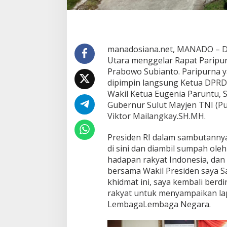
n
P
i
d
a
manadosiana.net, MANADO – De
t
Utara menggelar Rapat Paripu
o
Prabowo Subianto. Paripurna y
P
r
dipimpin langsung Ketua DPRD S
e
Wakil Ketua Eugenia Paruntu, S
s
Gubernur Sulut Mayjen TNI (Pu
i
Viktor Mailangkay.SH.MH.
d
e
n
Presiden RI dalam sambutannya 
R
di sini dan diambil sumpah oleh
I
hadapan rakyat Indonesia, da
,
bersama Wakil Presiden saya S
I
n
khidmat ini, saya kembali berdi
i
rakyat untuk menyampaikan la
P
LembagaLembaga Negara.
e
s
a