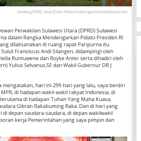
Gedung DPRD Sulut.(Foto: Febry Kodongan/manadosiana.net)
wan Perwakilan Sulawesi Utara (DPRD) Sulawesi
rna dalam Rangka Mendengarkan Pidato Presiden RI
ang dilaksanakan di ruang rapat Paripurna itu
ulut Fransiscus Andi Silangen, didampingi oleh
tella Runtuwene dan Royke Anter serta dihadiri oleh
rn) Yulius Selvanus.SE dan Wakil Gubernur DR J
mengatakan, hari ini 299 hari yang lalu, saya berdiri
 MPR, di hadapan wakil-wakil rakyat Indonesia, di
n terutama di hadapan Tuhan Yang Maha Kuasa,
audara Gibran Rakabuming Raka. Dan di hari yang
ri di depan saudara-saudara, di depan wakilwakil
poran kerja Pemerintahan yang saya pimpin dan