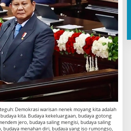
g teguh: Demokrasi warisan nenek moyang kita adalah
budaya kita. Budaya kekeluargaan, budaya gotong
endem jero, budaya saling mengisi, budaya saling
, budaya menahan diri, budaya yang iso rumongso,