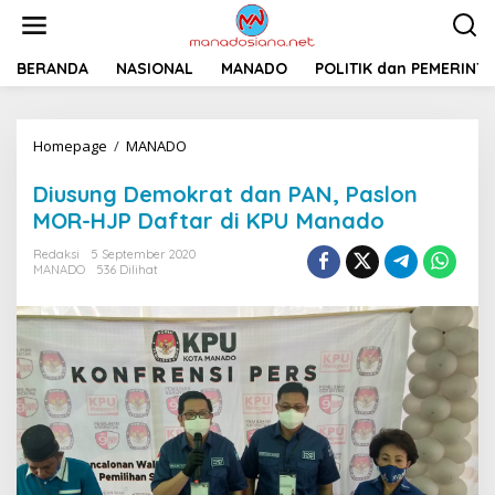
L
e
w
a
BERANDA
NASIONAL
MANADO
POLITIK dan PEMERINT
t
i
k
Homepage
/
MANADO
D
e
i
k
u
o
Diusung Demokrat dan PAN, Paslon
s
n
MOR-HJP Daftar di KPU Manado
u
t
n
e
Redaksi
5 September 2020
g
n
MANADO
536 Dilihat
D
e
m
o
k
r
a
t
d
a
n