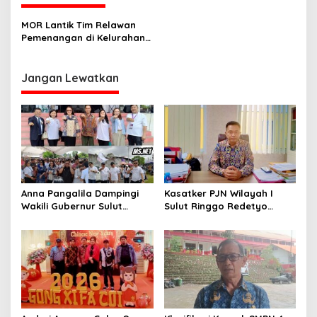
g
a
MOR Lantik Tim Relawan
s
Pemenangan di Kelurahan
Islam
i
p
Jangan Lewatkan
o
s
Anna Pangalila Dampingi
Kasatker PJN Wilayah I
Wakili Gubernur Sulut
Sulut Ringgo Redetyo
Hadiri HUT ke-85 GSJA Se-
Fokus Pulihkan Kondisi
Sulut–Gorontalo di
Jalan Jelang Idul Fitri 2026
Langowan