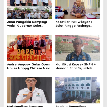
Anna Pangalila Dampingi
Kasatker PJN Wilayah I
Wakili Gubernur Sulut
Sulut Ringgo Redetyo
Hadiri HUT ke-85 GSJA Se-
Fokus Pulihkan Kondisi
Sulut–Gorontalo di
Jalan Jelang Idul Fitri 2026
Langowan
Andrei Angouw Gelar Open
Klarifikasi Kepsek SMPN 4
House Happy Chinese New
Manado Soal Sejumlah
Year 2577 di Manado
Siswa yang Diamankan
Polresta Manado
Maksimalkan Program
Sambut Ramadhan,