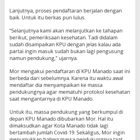
K
P
Lanjutnya, proses pendaftaran berjalan dengan
U
baik. Untuk itu berkas pun lulus.
M
a
“Selanjutnya kami akan melanjutkan ke tahapan
n
berikut, pemeriksaan kesehatan. Tadi didalam
a
d
sudah disampaikan KPU dengan jelas kalau ada
o
partai ingin masuk sudah bukan lagi pengusung
namun pendukung,” ujarnya.
Mor mengakui pendaftaran di KPU Manado saat ini
berbeda dari sebelumnya. Karena itu waktu awal
mendaftar dia menyampaikan ke massa
pendukungnya agar mematuhi protokol kesehatan
saat mengantarnya di KPU Manado.
Untuk itu, massa pendukung yang berkumpul di
depan KPU Manado dibubarkan Mor. Hal itu
dimaksudkan agar Kota Manado tidak lagi
bertambah jumlah Covid-19. Sekaligus, Mor ingin
menunjukkan bahwa massa pendukungnya taat