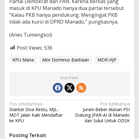
Partai Demokrat dan PAN. Karena berkas yang
masuk di KPU Manado hanya dua partai tersebut.
“Kalau PKB hanya pendukung. Mengingat PKB
tidak ada kursi di DPRD Manado,” pungkasnya.
(Anes Tumengkol)
Post Views:
536
KPU Mana
Mor Dominus Bastiaan
MOR-HJP
Ikuti Kami
N
Pos sebelumnya
Pos berikutnya
Diantar Doa Restu, MJL-
Jurani Beber Alasan PSI
a
MDT Jalan Kaki Mendaftar
Dukung JPAR-AI di Manado
v
ke KPU
dan Sulut Untuk ODSK
i
Posting Terkait