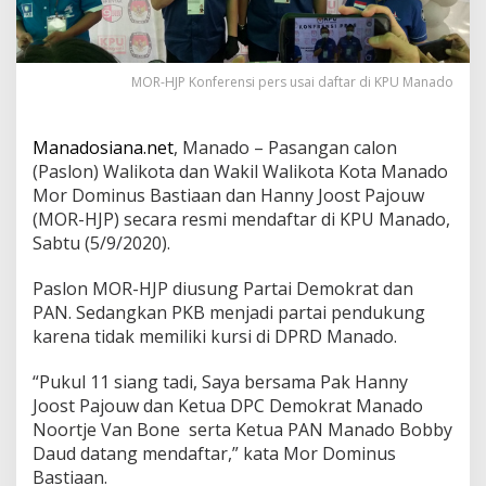
P
A
N
,
MOR-HJP Konferensi pers usai daftar di KPU Manado
P
a
s
Manadosiana.net
, Manado – Pasangan calon
l
o
(Paslon) Walikota dan Wakil Walikota Kota Manado
n
Mor Dominus Bastiaan dan Hanny Joost Pajouw
M
(MOR-HJP) secara resmi mendaftar di KPU Manado,
O
Sabtu (5/9/2020).
R
-
H
Paslon MOR-HJP diusung Partai Demokrat dan
J
PAN. Sedangkan PKB menjadi partai pendukung
P
karena tidak memiliki kursi di DPRD Manado.
D
a
“Pukul 11 siang tadi, Saya bersama Pak Hanny
f
t
Joost Pajouw dan Ketua DPC Demokrat Manado
a
Noortje Van Bone serta Ketua PAN Manado Bobby
r
Daud datang mendaftar,” kata Mor Dominus
d
Bastiaan.
i