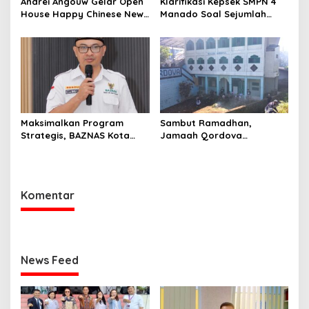
Andrei Angouw Gelar Open
Klarifikasi Kepsek SMPN 4
House Happy Chinese New
Manado Soal Sejumlah
Year 2577 di Manado
Siswa yang Diamankan
Polresta Manado
Maksimalkan Program
Sambut Ramadhan,
Strategis, BAZNAS Kota
Jamaah Qordova
Manado Siap Sambut
Malendeng Bersih-bersih
Ramadan
Masjid dan Lingkungan
Komentar
News Feed