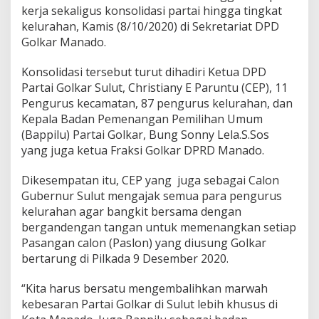
l
kerja sekaligus konsolidasi partai hingga tingkat
k
kelurahan, Kamis (8/10/2020) di Sekretariat DPD
a
Golkar Manado.
d
a
Konsolidasi tersebut turut dihadiri Ketua DPD
Partai Golkar Sulut, Christiany E Paruntu (CEP), 11
Pengurus kecamatan, 87 pengurus kelurahan, dan
Kepala Badan Pemenangan Pemilihan Umum
(Bappilu) Partai Golkar, Bung Sonny Lela.S.Sos
yang juga ketua Fraksi Golkar DPRD Manado.
Dikesempatan itu, CEP yang juga sebagai Calon
Gubernur Sulut mengajak semua para pengurus
kelurahan agar bangkit bersama dengan
bergandengan tangan untuk memenangkan setiap
Pasangan calon (Paslon) yang diusung Golkar
bertarung di Pilkada 9 Desember 2020.
“Kita harus bersatu mengembalihkan marwah
kebesaran Partai Golkar di Sulut lebih khusus di