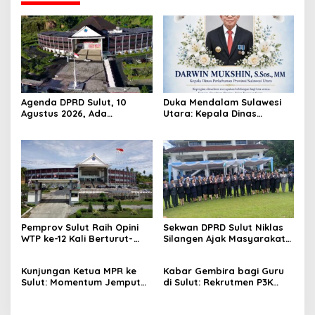
Agenda DPRD Sulut, 10
Duka Mendalam Sulawesi
Agustus 2026, Ada
Utara: Kepala Dinas
Paripurna
Perkebunan Darwin Mukshin
Penandatanganan KUA-
Meninggal Dunia
PPAS 2027 hingga Rapat
Banmus
Pemprov Sulut Raih Opini
Sekwan DPRD Sulut Niklas
WTP ke-12 Kali Berturut-
Silangen Ajak Masyarakat
Turut Melalui Sinergi Fiskal
Maknai Hari Lahir Pancasila
yang Sehat dan Akuntabel
sebagai Perekat Persatuan
Kunjungan Ketua MPR ke
Kabar Gembira bagi Guru
Bangsa
Sulut: Momentum Jemput
di Sulut: Rekrutmen P3K
Aspirasi dan Percepatan
Disetop, Kini Dialihkan ke
Pembangunan Desa
Jalur CPNS