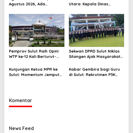
Agustus 2026, Ada
Utara: Kepala Dinas
Paripurna
Perkebunan Darwin Mukshin
Penandatanganan KUA-
Meninggal Dunia
PPAS 2027 hingga Rapat
Banmus
Pemprov Sulut Raih Opini
Sekwan DPRD Sulut Niklas
WTP ke-12 Kali Berturut-
Silangen Ajak Masyarakat
Turut Melalui Sinergi Fiskal
Maknai Hari Lahir Pancasila
yang Sehat dan Akuntabel
sebagai Perekat Persatuan
Kunjungan Ketua MPR ke
Kabar Gembira bagi Guru
Bangsa
Sulut: Momentum Jemput
di Sulut: Rekrutmen P3K
Aspirasi dan Percepatan
Disetop, Kini Dialihkan ke
Pembangunan Desa
Jalur CPNS
Komentar
News Feed