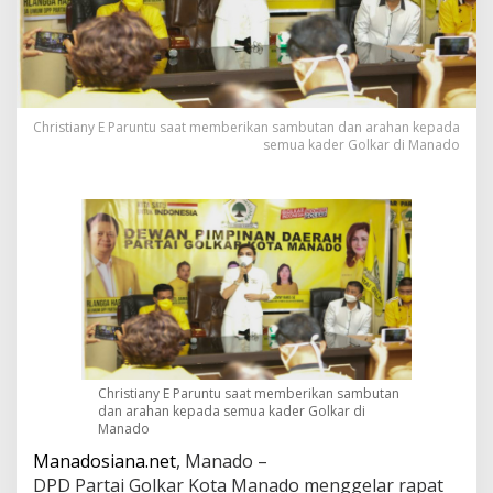
e
r
s
a
t
u
Christiany E Paruntu saat memberikan sambutan dan arahan kepada
R
semua kader Golkar di Manado
e
b
u
t
K
e
m
e
n
a
n
g
a
Christiany E Paruntu saat memberikan sambutan
n
dan arahan kepada semua kader Golkar di
d
Manado
i
Manadosiana.net
, Manado –
P
DPD Partai Golkar Kota Manado menggelar rapat
i