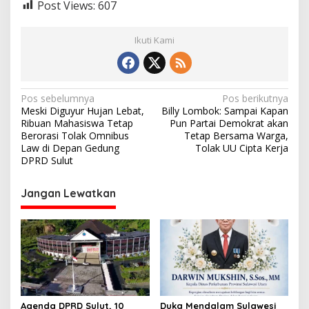
Post Views:
607
Ikuti Kami
N
Pos sebelumnya
Pos berikutnya
Meski Diguyur Hujan Lebat,
Billy Lombok: Sampai Kapan
a
Ribuan Mahasiswa Tetap
Pun Partai Demokrat akan
v
Berorasi Tolak Omnibus
Tetap Bersama Warga,
Law di Depan Gedung
Tolak UU Cipta Kerja
i
DPRD Sulut
g
Jangan Lewatkan
a
s
i
p
o
s
Agenda DPRD Sulut, 10
Duka Mendalam Sulawesi