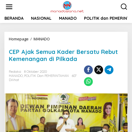
L
e
w
a
BERANDA
NASIONAL
MANADO
POLITIK dan PEMERINT
t
i
k
Homepage
/
MANADO
C
e
E
k
P
o
CEP Ajak Semua Kader Bersatu Rebut
A
n
Kemenangan di Pilkada
j
t
a
e
k
n
Redaksi
8 Oktober 2020
S
MANADO
,
POLITIK Dan PEMERINTAHAN
607
Dilihat
e
m
u
a
K
a
d
e
r
B