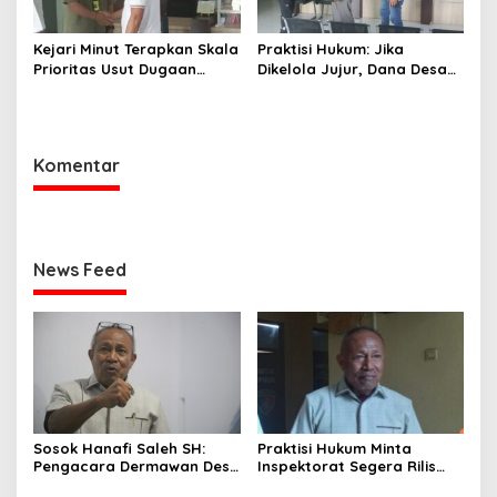
Kejari Minut Terapkan Skala
Praktisi Hukum: Jika
Prioritas Usut Dugaan
Dikelola Jujur, Dana Desa
Korupsi Dana Desa Wori
Bisa Ubah Wori Jadi Kota
Kecil
Komentar
News Feed
Sosok Hanafi Saleh SH:
Praktisi Hukum Minta
Pengacara Dermawan Desa
Inspektorat Segera Rilis
Wori yang Cetak Rekor
Audit Kerugian Negara ADD