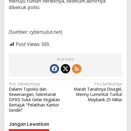
menuju rumah neneknya, sebelum akhirnya
dibekuk polisi.
(Sumber: cybersulut.net)
Post Views:
565
Ikuti Kami
N
Pos sebelumnya
Pos berikutnya
Dalami Tupoksi dan
Marah Tanahnya Disegel,
a
Kewenangan, Sekretariat
Wenny Lumentut Tuntut
v
DPRD Sulut Gelar Kegiatan
Maybank 25 Miliar
Bertajuk “Pelatihan Kantor
i
Sendiri”
g
Jangan Lewatkan
a