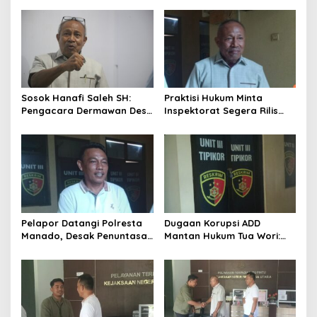
s
i
p
o
s
Sosok Hanafi Saleh SH:
Praktisi Hukum Minta
Pengacara Dermawan Desa
Inspektorat Segera Rilis
Wori yang Cetak Rekor
Audit Kerugian Negara ADD
Menang 3 Perkara Sehari
Wori 2025
Pelapor Datangi Polresta
Dugaan Korupsi ADD
Manado, Desak Penuntasan
Mantan Hukum Tua Wori:
Dugaan Korupsi Eks Hukum
Polresta Manado Tunggu
Tua Wori
Hasil Audit Inspektorat