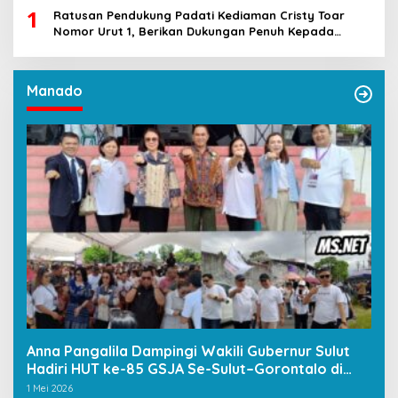
1
Ratusan Pendukung Padati Kediaman Cristy Toar
Nomor Urut 1, Berikan Dukungan Penuh Kepada
Calon Hukum Tua Walantakan
Manado
Anna Pangalila Dampingi Wakili Gubernur Sulut
Hadiri HUT ke-85 GSJA Se-Sulut–Gorontalo di
Langowan
1 Mei 2026