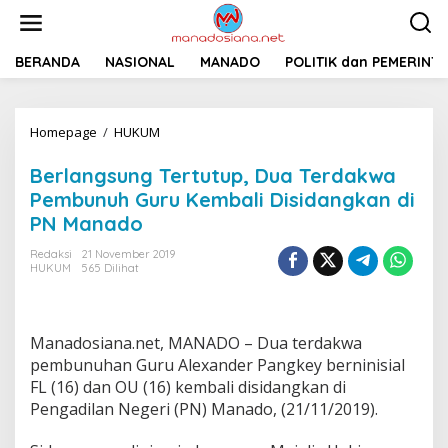
L
e
w
a
BERANDA
NASIONAL
MANADO
POLITIK dan PEMERINT
t
i
k
Homepage
/
HUKUM
B
e
e
k
r
o
Berlangsung Tertutup, Dua Terdakwa
l
n
Pembunuh Guru Kembali Disidangkan di
a
t
PN Manado
n
e
g
n
Redaksi
21 November 2019
s
HUKUM
565 Dilihat
u
n
g
T
Manadosiana.net, MANADO – Dua terdakwa
e
pembunuhan Guru Alexander Pangkey berninisial
r
t
FL (16) dan OU (16) kembali disidangkan di
u
Pengadilan Negeri (PN) Manado, (21/11/2019).
t
u