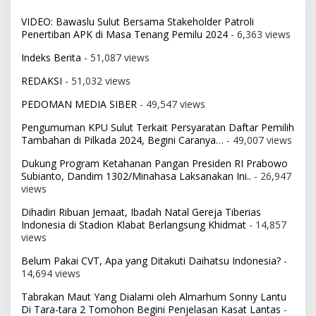
VIDEO: Bawaslu Sulut Bersama Stakeholder Patroli
Penertiban APK di Masa Tenang Pemilu 2024
- 6,363 views
Indeks Berita
- 51,087 views
REDAKSI
- 51,032 views
PEDOMAN MEDIA SIBER
- 49,547 views
Pengumuman KPU Sulut Terkait Persyaratan Daftar Pemilih
Tambahan di Pilkada 2024, Begini Caranya…
- 49,007 views
Dukung Program Ketahanan Pangan Presiden RI Prabowo
Subianto, Dandim 1302/Minahasa Laksanakan Ini..
- 26,947
views
Dihadiri Ribuan Jemaat, Ibadah Natal Gereja Tiberias
Indonesia di Stadion Klabat Berlangsung Khidmat
- 14,857
views
Belum Pakai CVT, Apa yang Ditakuti Daihatsu Indonesia?
-
14,694 views
Tabrakan Maut Yang Dialami oleh Almarhum Sonny Lantu
Di Tara-tara 2 Tomohon Begini Penjelasan Kasat Lantas
-