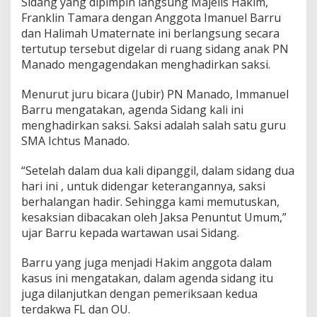
Sidang yang dipimpin langsung Majelis Hakim,
p
Franklin Tamara dengan Anggota Imanuel Barru
,
D
dan Halimah Umaternate ini berlangsung secara
u
tertutup tersebut digelar di ruang sidang anak PN
a
Manado mengagendakan menghadirkan saksi.
T
e
Menurut juru bicara (Jubir) PN Manado, Immanuel
r
d
Barru mengatakan, agenda Sidang kali ini
a
menghadirkan saksi. Saksi adalah salah satu guru
k
SMA Ichtus Manado.
w
a
“Setelah dalam dua kali dipanggil, dalam sidang dua
P
e
hari ini , untuk didengar keterangannya, saksi
m
berhalangan hadir. Sehingga kami memutuskan,
b
kesaksian dibacakan oleh Jaksa Penuntut Umum,”
u
ujar Barru kepada wartawan usai Sidang.
n
u
h
Barru yang juga menjadi Hakim anggota dalam
G
kasus ini mengatakan, dalam agenda sidang itu
u
juga dilanjutkan dengan pemeriksaan kedua
r
terdakwa FL dan OU.
u