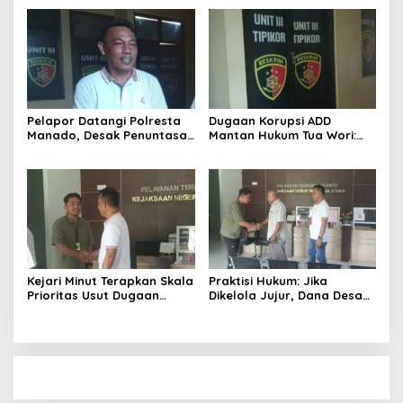
Menang 3 Perkara Sehari
Wori 2025
Pelapor Datangi Polresta
Dugaan Korupsi ADD
Manado, Desak Penuntasan
Mantan Hukum Tua Wori:
Dugaan Korupsi Eks Hukum
Polresta Manado Tunggu
Tua Wori
Hasil Audit Inspektorat
Kejari Minut Terapkan Skala
Praktisi Hukum: Jika
Prioritas Usut Dugaan
Dikelola Jujur, Dana Desa
Korupsi Dana Desa Wori
Bisa Ubah Wori Jadi Kota
Kecil