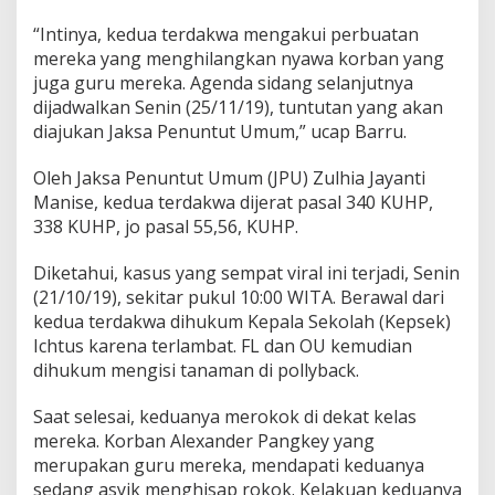
K
e
“Intinya, kedua terdakwa mengakui perbuatan
m
mereka yang menghilangkan nyawa korban yang
b
juga guru mereka. Agenda sidang selanjutnya
a
dijadwalkan Senin (25/11/19), tuntutan yang akan
l
diajukan Jaksa Penuntut Umum,” ucap Barru.
i
D
i
Oleh Jaksa Penuntut Umum (JPU) Zulhia Jayanti
s
Manise, kedua terdakwa dijerat pasal 340 KUHP,
i
338 KUHP, jo pasal 55,56, KUHP.
d
a
n
Diketahui, kasus yang sempat viral ini terjadi, Senin
g
(21/10/19), sekitar pukul 10:00 WITA. Berawal dari
k
kedua terdakwa dihukum Kepala Sekolah (Kepsek)
a
Ichtus karena terlambat. FL dan OU kemudian
n
dihukum mengisi tanaman di pollyback.
d
i
P
Saat selesai, keduanya merokok di dekat kelas
N
mereka. Korban Alexander Pangkey yang
M
merupakan guru mereka, mendapati keduanya
a
sedang asyik menghisap rokok. Kelakuan keduanya
n