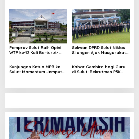
Paripurna
Perkebunan Darwin Mukshin
Penandatanganan KUA-
Meninggal Dunia
PPAS 2027 hingga Rapat
Banmus
Pemprov Sulut Raih Opini
Sekwan DPRD Sulut Niklas
WTP ke-12 Kali Berturut-
Silangen Ajak Masyarakat
Turut Melalui Sinergi Fiskal
Maknai Hari Lahir Pancasila
yang Sehat dan Akuntabel
sebagai Perekat Persatuan
Kunjungan Ketua MPR ke
Kabar Gembira bagi Guru
Bangsa
Sulut: Momentum Jemput
di Sulut: Rekrutmen P3K
Aspirasi dan Percepatan
Disetop, Kini Dialihkan ke
Pembangunan Desa
Jalur CPNS