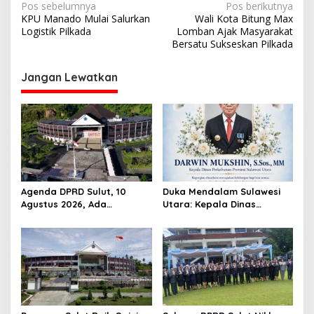
N
Pos sebelumnya
Pos berikutnya
KPU Manado Mulai Salurkan
Wali Kota Bitung Max
a
Logistik Pilkada
Lomban Ajak Masyarakat
v
Bersatu Sukseskan Pilkada
i
Jangan Lewatkan
g
a
s
i
p
o
Agenda DPRD Sulut, 10
Duka Mendalam Sulawesi
s
Agustus 2026, Ada
Utara: Kepala Dinas
Paripurna
Perkebunan Darwin Mukshin
Penandatanganan KUA-
Meninggal Dunia
PPAS 2027 hingga Rapat
Banmus