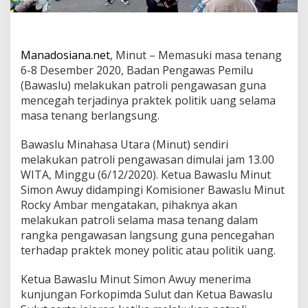
g
A
p
a
Manadosiana.net
, Minut – Memasuki masa tenang
r
a
6-8 Desember 2020, Badan Pengawas Pemilu
t
(Bawaslu) melakukan patroli pengawasan guna
G
mencegah terjadinya praktek politik uang selama
e
masa tenang berlangsung.
l
a
r
Bawaslu Minahasa Utara (Minut) sendiri
P
melakukan patroli pengawasan dimulai jam 13.00
a
WITA, Minggu (6/12/2020). Ketua Bawaslu Minut
t
Simon Awuy didampingi Komisioner Bawaslu Minut
r
Rocky Ambar mengatakan, pihaknya akan
o
l
melakukan patroli selama masa tenang dalam
i
rangka pengawasan langsung guna pencegahan
A
terhadap praktek money politic atau politik uang.
w
a
Ketua Bawaslu Minut Simon Awuy menerima
s
i
kunjungan Forkopimda Sulut dan Ketua Bawaslu
P