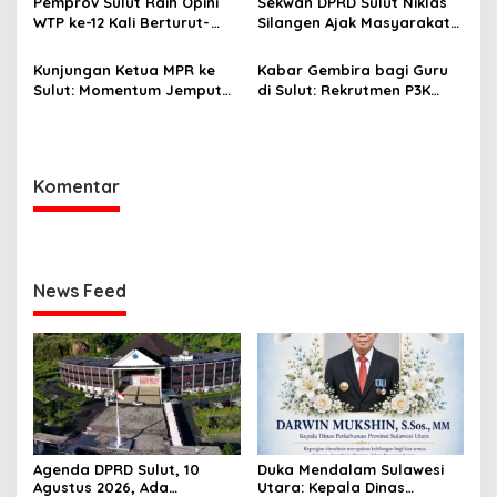
Pemprov Sulut Raih Opini
Sekwan DPRD Sulut Niklas
WTP ke-12 Kali Berturut-
Silangen Ajak Masyarakat
Turut Melalui Sinergi Fiskal
Maknai Hari Lahir Pancasila
yang Sehat dan Akuntabel
sebagai Perekat Persatuan
Kunjungan Ketua MPR ke
Kabar Gembira bagi Guru
Bangsa
Sulut: Momentum Jemput
di Sulut: Rekrutmen P3K
Aspirasi dan Percepatan
Disetop, Kini Dialihkan ke
Pembangunan Desa
Jalur CPNS
Komentar
News Feed
Agenda DPRD Sulut, 10
Duka Mendalam Sulawesi
Agustus 2026, Ada
Utara: Kepala Dinas