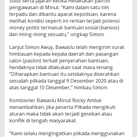
Sulut serta jajaran ketika melakukan patroli
o
pengawasan di Minut. “Kami dalam satu tim
l
terpadu dan dibantu aparat kepolisian, karena
i
t
melihat kondisi seperti ini rentan terjadi potensi
i
money politic termasuk bantuan sosial (bansos)
k
dan iming-iming sesuatu,” ungkap Simon.
U
a
Lanjut Simon Awuy, Bawaslu telah mengirim surat
n
g
himbauan kepada kepala daerah dan pasangan
calon (paslon) terkait penyerahan bantuan,
hendaknya tidak dilakukan saat masa tenang.
“Diharapkan bantuan itu setidaknya diserahkan
sesudah pilkada tanggal 9 Desember 2020 atau di
atas tanggal 10 Desember,” himbau Simon.
Komisioner Bawaslu Minut Rocky Ambar
menambahkan, jika peserta Pilkada mengikuti
aturan maka tidak akan terjadi gesekan atau
konflik di tengah masyarakat.
“Kami selalu mengingatkan pilkada menggunakan