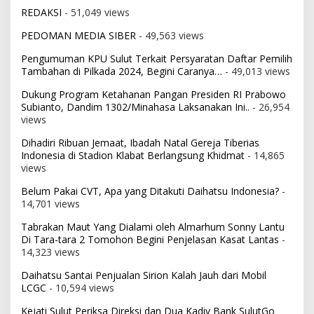
REDAKSI
- 51,049 views
PEDOMAN MEDIA SIBER
- 49,563 views
Pengumuman KPU Sulut Terkait Persyaratan Daftar Pemilih
Tambahan di Pilkada 2024, Begini Caranya…
- 49,013 views
Dukung Program Ketahanan Pangan Presiden RI Prabowo
Subianto, Dandim 1302/Minahasa Laksanakan Ini..
- 26,954
views
Dihadiri Ribuan Jemaat, Ibadah Natal Gereja Tiberias
Indonesia di Stadion Klabat Berlangsung Khidmat
- 14,865
views
Belum Pakai CVT, Apa yang Ditakuti Daihatsu Indonesia?
-
14,701 views
Tabrakan Maut Yang Dialami oleh Almarhum Sonny Lantu
Di Tara-tara 2 Tomohon Begini Penjelasan Kasat Lantas
-
14,323 views
Daihatsu Santai Penjualan Sirion Kalah Jauh dari Mobil
LCGC
- 10,594 views
Kejati Sulut Periksa Direksi dan Dua Kadiv Bank SulutGo