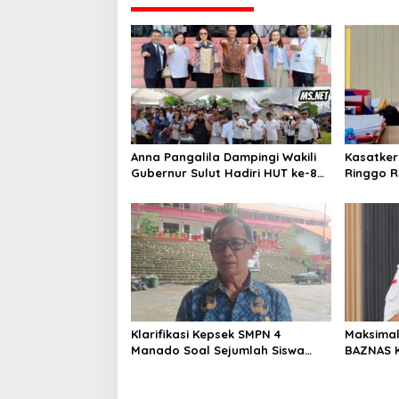
o
s
Anna Pangalila Dampingi Wakili
Kasatker
Gubernur Sulut Hadiri HUT ke-85
Ringgo R
GSJA Se-Sulut–Gorontalo di
Kondisi J
Langowan
2026
Klarifikasi Kepsek SMPN 4
Maksimal
Manado Soal Sejumlah Siswa
BAZNAS 
yang Diamankan Polresta
Sambut 
Manado