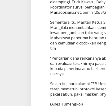
didampingi, Erick Kawatu, Deb
koordinator survei pembagian 
Manadosiana.net
, Senin (25/5/
Sementara itu, Mantan Ketua 
Mongilala menambahkan, demi 
lewat pengambilan toko yang s
Mahasiswa penerima bantuan t
dan kemudian dicocokkan denga
tim.
“Pencarian dana rencananya aka
dan evaluasi terakhirnya pada 
kepada penerima atau berhenti?
ujarnya.
Selain itu, para alumni FEB U
tetap mematuhi protokol keseh
pakai sabun, pakai masker, phys
(Anes Tumengkol)