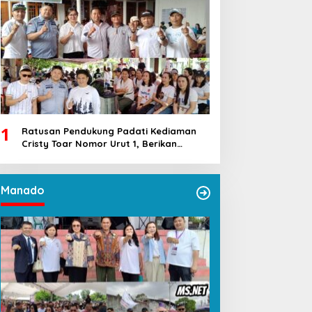
1
Ratusan Pendukung Padati Kediaman
Cristy Toar Nomor Urut 1, Berikan
Dukungan Penuh Kepada Calon Hukum
Tua Walantakan
Manado