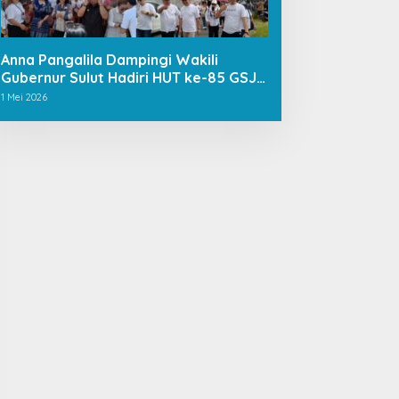
Anna Pangalila Dampingi Wakili
Gubernur Sulut Hadiri HUT ke-85 GSJA
Se-Sulut–Gorontalo di Langowan
1 Mei 2026