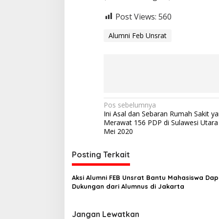
Post Views:
560
Alumni Feb Unsrat
N
Pos sebelumnya
Ini Asal dan Sebaran Rumah Sakit y
a
Merawat 156 PDP di Sulawesi Utara
v
Mei 2020
i
Posting Terkait
g
a
Aksi Alumni FEB Unsrat Bantu Mahasiswa Dap
s
Dukungan dari Alumnus di Jakarta
i
p
Jangan Lewatkan