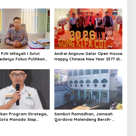
 PJN Wilayah I Sulut
Andrei Angouw Gelar Open House
edetyo Fokus Pulihkan
Happy Chinese New Year 2577 di
alan Jelang Idul Fitri
Manado
kan Program Strategis,
Sambut Ramadhan, Jamaah
Kota Manado Siap
Qordova Malendeng Bersih-
Ramadan
bersih Masjid dan Lingkungan