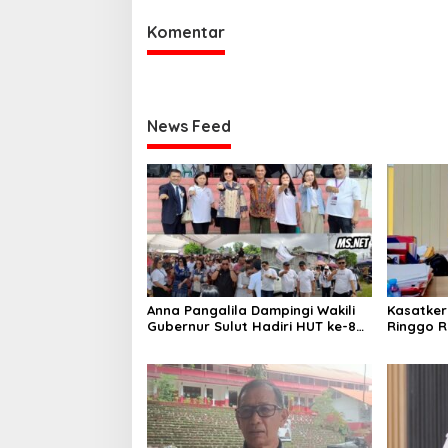
Komentar
News Feed
Anna Pangalila Dampingi Wakili
Kasatker
Gubernur Sulut Hadiri HUT ke-85
Ringgo R
GSJA Se-Sulut–Gorontalo di
Kondisi J
Langowan
2026