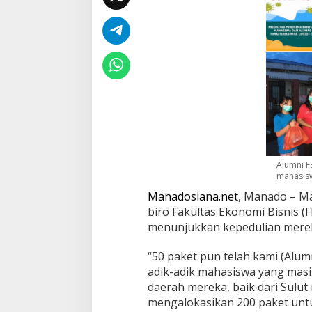
Alumni F
mahasis
Manadosiana.net
, Manado – M
biro Fakultas Ekonomi Bisnis (
menunjukkan kepedulian merek
“50 paket pun telah kami (Alu
adik-adik mahasiswa yang masih
daerah mereka, baik dari Sulu
mengalokasikan 200 paket unt