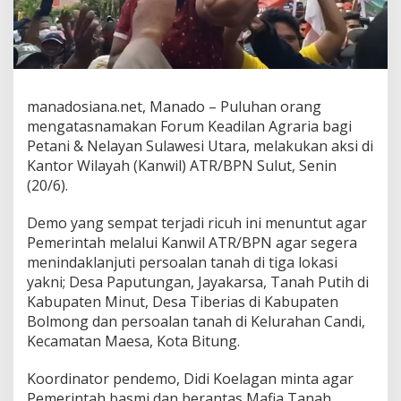
K
a
n
w
i
l
B
manadosiana.net, Manado – Puluhan orang
P
mengatasnamakan Forum Keadilan Agraria bagi
N
Petani & Nelayan Sulawesi Utara, melakukan aksi di
,
Kantor Wilayah (Kanwil) ATR/BPN Sulut, Senin
T
(20/6).
u
n
t
Demo yang sempat terjadi ricuh ini menuntut agar
u
Pemerintah melalui Kanwil ATR/BPN agar segera
t
menindaklanjuti persoalan tanah di tiga lokasi
I
yakni; Desa Paputungan, Jayakarsa, Tanah Putih di
n
i
Kabupaten Minut, Desa Tiberias di Kabupaten
,
Bolmong dan persoalan tanah di Kelurahan Candi,
K
Kecamatan Maesa, Kota Bitung.
a
k
Koordinator pendemo, Didi Koelagan minta agar
a
n
Pemerintah basmi dan berantas Mafia Tanah