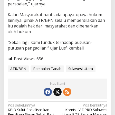
persoalan,” ujarnya.
Kalau Masyarakat nanti ada upaya-upaya hukum
lainnya, pihak ATR/BPN selalu mempersilakan dan
itu adalah hak dari masyarakat dan dibenarkan
oleh hukum.
“Sekali lagi, kami tunduk terhadap putusan-
putusan pengadilan,” ujar Lutfi kembali.
Post Views:
656
ATR/BPN
Persoalan Tanah
Sulawesi Utara
Ikuti Kami
N
Pos sebelumnya
Pos berikutnya
KPID Sulut Sosialisasikan
Komisi IV DPRD Sulawesi
a
Pemilihan Siaran Sehat Bagi
Utara RDP Secara Maraton