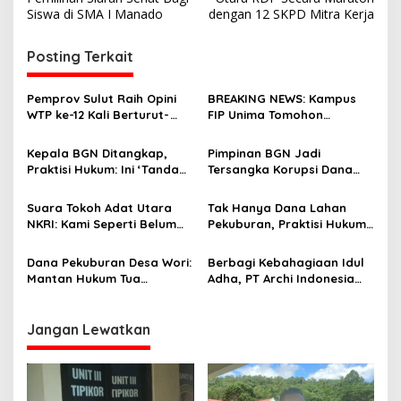
v
Siswa di SMA I Manado
dengan 12 SKPD Mitra Kerja
i
Posting Terkait
g
a
Pemprov Sulut Raih Opini
BREAKING NEWS: Kampus
s
WTP ke-12 Kali Berturut-
FIP Unima Tomohon
Turut Melalui Sinergi Fiskal
Terbakar
i
yang Sehat dan Akuntabel
Kepala BGN Ditangkap,
Pimpinan BGN Jadi
p
Praktisi Hukum: Ini ‘Tanda
Tersangka Korupsi Dana
Awas’ dari Presiden untuk
MBG, Praktisi Hukum
o
Semua Pejabat
Apresiasi Ketegasan
Suara Tokoh Adat Utara
Tak Hanya Dana Lahan
s
Presiden Prabowo
NKRI: Kami Seperti Belum
Pekuburan, Praktisi Hukum
Merdeka dari Listrik
Desak Kejari Minut Usut
Tuntas Dugaan Korupsi
Dana Pekuburan Desa Wori:
Berbagi Kebahagiaan Idul
Stunting Desa Wori
Mantan Hukum Tua
Adha, PT Archi Indonesia
Kembalikan Rp 14,6 Juta
Salurkan 17 Ekor Sapi
Kurban untuk Warga Minut
dan Bitung
Jangan Lewatkan