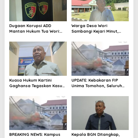
Dugaan Korupsi ADD
Warga Desa Wori
Mantan Hukum Tua Wori:
Sambangi Kejari Minut,
Polresta Manado Tunggu
Pertanyakan Kelanjutan
Hasil Audit Inspektorat
Laporan Dugaan Korupsi
Dana Desa
Kuasa Hukum Kartini
UPDATE: Kebakaran FIP
Gaghansa Tegaskan Kasus
Unima Tomohon, Seluruh
Harus Lanjut: Kami Sudah
Laboratorium Ludes
Buktikan Dua Alat Bukti Sah
Terbakar
BREAKING NEWS: Kampus
Kepala BGN Ditangkap,