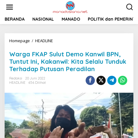
L
e
w
a
BERANDA
NASIONAL
MANADO
POLITIK dan PEMERINT
t
i
k
Homepage
/
HEADLINE
W
e
a
k
r
o
Warga FKAP Sulut Demo Kanwil BPN,
g
n
Tuntut Ini, Kakanwil: Kita Selalu Tunduk
a
t
Terhadap Putusan Peradilan
F
e
K
n
Redaksi
20 Juni 2022
A
HEADLINE
656 Dilihat
P
S
u
l
u
t
D
e
m
o