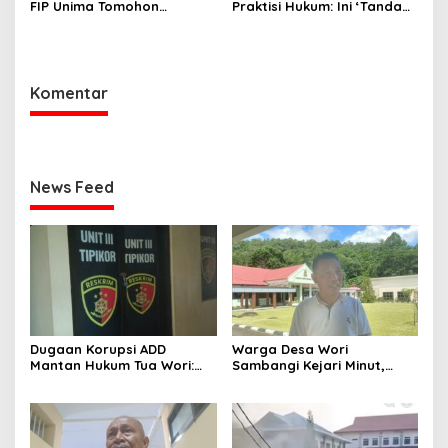
FIP Unima Tomohon
Praktisi Hukum: Ini ‘Tanda
Terbakar
Awas’ dari Presiden untuk
Semua Pejabat
Komentar
News Feed
Dugaan Korupsi ADD
Warga Desa Wori
Mantan Hukum Tua Wori:
Sambangi Kejari Minut,
Polresta Manado Tunggu
Pertanyakan Kelanjutan
Hasil Audit Inspektorat
Laporan Dugaan Korupsi
Dana Desa