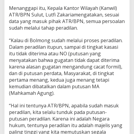
d
Menanggapi itu, Kepala Kantor Wilayah (Kanwil)
a
ATR/BPN Sulut, Lutfi Zakariamengatakan, sesuai
p
P
data yang masuk pihak ATR/BPN, semua persoalan
u
sudah melalui tahap peradilan.
t
u
“Kalau di Bolmong sudah melalui proses peradilan.
s
Dalam peradilan itupun, sampai di tingkat kasasi
a
n
itu tidak diterima atau NO (putusan yang
P
menyatakan bahwa gugatan tidak dapat diterima
e
karena alasan gugatan mengandung cacat formil),
r
dan di putusan perdata, Masyarakat, di tingkat
a
d
pertama menang, kedua juga menang tetapi
i
kemudian dibatalkan dalam putusan MA
l
(Mahkamah Agung).
a
n
“Hal ini tentunya ATR/BPN, apabila sudah masuk
peradilan, kita selalu tunduk pada putusan-
putusan peradilan. Karena ini adalah Negara
hukum, tentunya peradilan itu adalah majelis yang
paling tinggi yang kita memutuskan segala