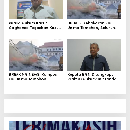
Kuasa Hukum Kartini
UPDATE: Kebakaran FIP
Gaghansa Tegaskan Kasus
Unima Tomohon, Seluruh
Harus Lanjut: Kami Sudah
Laboratorium Ludes
Buktikan Dua Alat Bukti Sah
Terbakar
BREAKING NEWS: Kampus
Kepala BGN Ditangkap,
FIP Unima Tomohon
Praktisi Hukum: Ini ‘Tanda
Terbakar
Awas’ dari Presiden untuk
Semua Pejabat