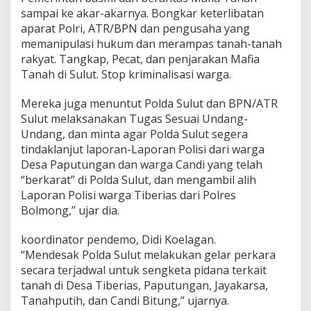
w
sampai ke akar-akarnya. Bongkar keterlibatan
i
aparat Polri, ATR/BPN dan pengusaha yang
l
memanipulasi hukum dan merampas tanah-tanah
:
K
rakyat. Tangkap, Pecat, dan penjarakan Mafia
i
Tanah di Sulut. Stop kriminalisasi warga.
t
a
Mereka juga menuntut Polda Sulut dan BPN/ATR
S
Sulut melaksanakan Tugas Sesuai Undang-
e
l
Undang, dan minta agar Polda Sulut segera
a
tindaklanjut laporan-Laporan Polisi dari warga
l
Desa Paputungan dan warga Candi yang telah
u
“berkarat” di Polda Sulut, dan mengambil alih
T
Laporan Polisi warga Tiberias dari Polres
u
n
Bolmong,” ujar dia.
d
u
koordinator pendemo, Didi Koelagan.
k
“Mendesak Polda Sulut melakukan gelar perkara
T
secara terjadwal untuk sengketa pidana terkait
e
r
tanah di Desa Tiberias, Paputungan, Jayakarsa,
h
Tanahputih, dan Candi Bitung,” ujarnya.
a