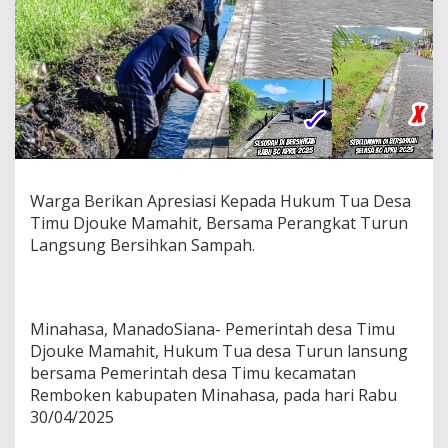
a
s
i
K
e
p
a
d
a
H
u
Warga Berikan Apresiasi Kepada Hukum Tua Desa
k
Timu Djouke Mamahit, Bersama Perangkat Turun
u
m
Langsung Bersihkan Sampah.
T
u
a
D
Minahasa, ManadoSiana- Pemerintah desa Timu
e
Djouke Mamahit, Hukum Tua desa Turun lansung
s
a
bersama Pemerintah desa Timu kecamatan
T
Remboken kabupaten Minahasa, pada hari Rabu
i
30/04/2025
m
u