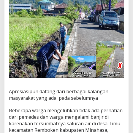
D
j
o
u
k
e
M
a
m
a
h
i
t
,
B
e
r
Apresiasipun datang dari berbagai kalangan
s
masyarakat yang ada, pada sebelumnya
a
m
a
Beberapa warga mengeluhkan tidak ada perhatian
P
dari pemedes dan warga mengalami banjir di
e
karenakan tersumbatnya saluran air di desa Timu
r
kecamatan Remboken kabupaten Minahasa,
a