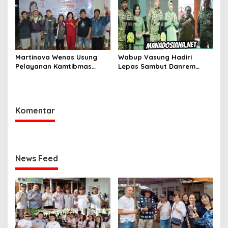
Waleure
Martinova Wenas Usung
Wabup Vasung Hadiri
Pelayanan Kamtibmas
Lepas Sambut Danrem
untuk Mewujudkan Desa
131/Santiago Perkuat
Pinaesaan yang Aman,
Sinergi Pemda dan TNI
Damai, dan Sejahtera
Komentar
News Feed