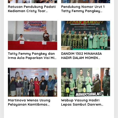
Ratusan Pendukung Padati
Pendukung Nomor Urut 1
Kediaman Cristy Toar
Tatty Femmy Pangkey
Nomor Urut 1, Berikan
Berikan Dukungan Penuh
Dukungan Penuh Kepada
Saat Pemaparan Visi dan
Calon Hukum Tua
Misi di Desa Waleure
Walantakan
Tatty Femmy Pangkey dan
DANDIM 1302 MINAHASA
Irma Asla Paparkan Visi Misi
HADIR DALAM MOMEN
dalam Kampanye
BERSEJARAH PERGANTIAN
Pemaparan di Balai Desa
DANREM 131 SANTAIGO
Waleure
Martinova Wenas Usung
Wabup Vasung Hadiri
Pelayanan Kamtibmas
Lepas Sambut Danrem
untuk Mewujudkan Desa
131/Santiago Perkuat
Pinaesaan yang Aman,
Sinergi Pemda dan TNI
Damai, dan Sejahtera