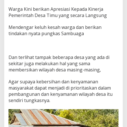
n
g
Warga Kini berikan Apresiasi Kepada Kinerja
k
Pemerintah Desa Timu yang secara Langsung
a
t
Mendengar keluh kesah warga dan berikan
T
tindakan nyata pungkas Sambuaga
u
r
u
n
L
Dan terlihat tampak beberapa desa yang ada di
a
sekitar juga melakukan hal yang sama
n
membersikan wilayah desa masing-masing,
g
s
u
Agar supaya kebersihan dan kenyamanan
n
masyarakat dapat menjadi di prioritaskan dalam
g
pembangunan dan kenyamanan wilayah desa itu
B
sendiri tungkasnya.
e
r
s
i
h
k