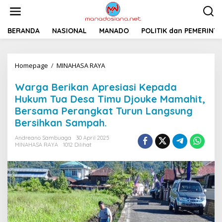
L
e
w
a
BERANDA
NASIONAL
MANADO
POLITIK dan PEMERINT
t
i
k
Homepage
/
MINAHASA RAYA
W
e
a
k
r
o
Warga Berikan Apresiasi Kepada
g
n
Hukum Tua Desa Timu Djouke Mamahit,
a
t
Bersama Perangkat Turun Langsung
B
e
e
n
Bersihkan Sampah.
r
i
Andreano Sambuaga
30 April 2025
MINAHASA RAYA
1012 Dilihat
k
a
n
A
p
r
e
s
i