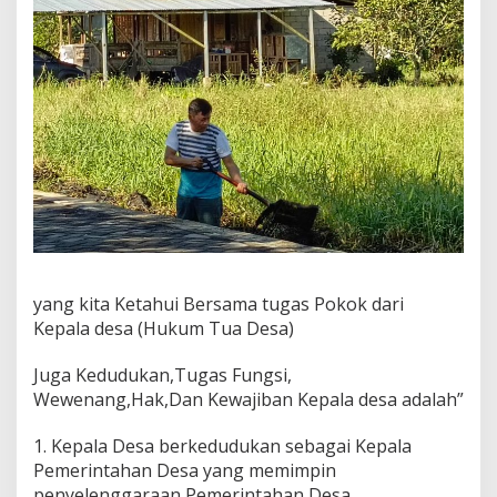
a
n
S
a
m
p
a
h
.
yang kita Ketahui Bersama tugas Pokok dari
Kepala desa (Hukum Tua Desa)
Juga Kedudukan,Tugas Fungsi,
Wewenang,Hak,Dan Kewajiban Kepala desa adalah”
1. Kepala Desa berkedudukan sebagai Kepala
Pemerintahan Desa yang memimpin
penyelenggaraan Pemerintahan Desa.