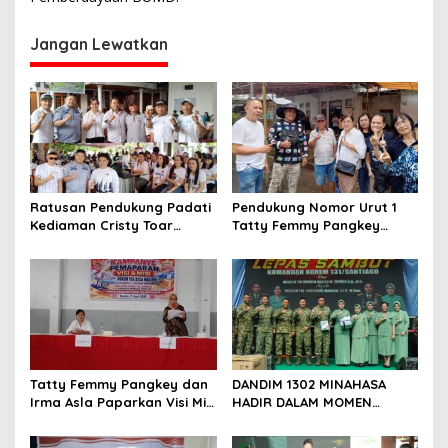
g
Jangan Lewatkan
a
s
i
p
o
s
Ratusan Pendukung Padati
Pendukung Nomor Urut 1
Kediaman Cristy Toar
Tatty Femmy Pangkey
Nomor Urut 1, Berikan
Berikan Dukungan Penuh
Dukungan Penuh Kepada
Saat Pemaparan Visi dan
Calon Hukum Tua
Misi di Desa Waleure
Walantakan
Tatty Femmy Pangkey dan
DANDIM 1302 MINAHASA
Irma Asla Paparkan Visi Misi
HADIR DALAM MOMEN
dalam Kampanye
BERSEJARAH PERGANTIAN
Pemaparan di Balai Desa
DANREM 131 SANTAIGO