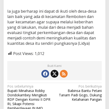
Ia juga berharap ini dapat di ikuti oleh desa-desa
lain baik yang ada di kecamatan Remboken dan
luar kecamatan agar supaya melalui keberihan
yang di lakukan, mulai dari desa menjadi bahan
evaluasi tingkat perkembangan desa dan dapat
menjadi contoh demi meningkatkan kualitas dan
kuantitas desa itu sendiri pungkasnya (Lidya)
Post Views:
1,012
Ikuti Kami
N
Pos sebelumnya
Pos berikutnya
Bupati Minahasa Robby
Babinsa Bantu Petani
a
Dondokambey Mengikuti
Tanam Padi Gogo, Dukung
v
RDP Dengan Komisi II DPR
Ketahanan Pangan
RI, Sikapi Potensi
i
Pemberdayaan BUMD.