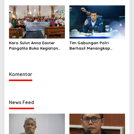
Garuda di Desa Wioi Dua.
Sulut Hadir di peresmian
SPPG Langowan Barat
Karo Sulut Anna Easter
Tim Gabungan Polri
Pangalila Buka Kegiatan
Berhasil Menangkap
Peran dan Fungsi Wanita
Buronan Internasional
dalam Keluarga di Kakas
Interpol Red Notice
Komentar
News Feed