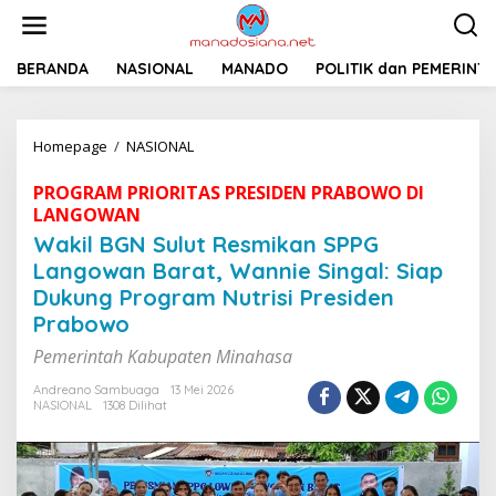
L
e
w
a
BERANDA
NASIONAL
MANADO
POLITIK dan PEMERINT
t
i
k
Homepage
/
NASIONAL
W
e
a
k
k
o
PROGRAM PRIORITAS PRESIDEN PRABOWO DI
i
n
LANGOWAN
l
t
Wakil BGN Sulut Resmikan SPPG
B
e
G
Langowan Barat, Wannie Singal: Siap
n
N
Dukung Program Nutrisi Presiden
S
Prabowo
u
l
Pemerintah Kabupaten Minahasa
u
t
Andreano Sambuaga
13 Mei 2026
R
NASIONAL
1308 Dilihat
e
s
m
i