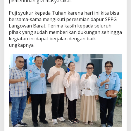
pemenuhan gizi masyarakat.
m
N
Puji syukur kepada Tuhan karena hari ini kita bisa
u
bersama-sama mengikuti peresmian dapur SPPG
t
r
Langowan Barat. Terima kasih kepada seluruh
i
pihak yang sudah memberikan dukungan sehingga
s
kegiatan ini dapat berjalan dengan baik
i
ungkapnya.
P
r
e
s
i
d
e
n
P
r
a
b
o
w
o