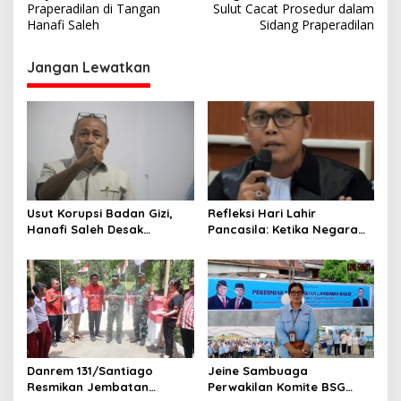
v
Praperadilan di Tangan
Sulut Cacat Prosedur dalam
Hanafi Saleh
Sidang Praperadilan
i
g
Jangan Lewatkan
a
s
i
p
o
s
Usut Korupsi Badan Gizi,
Refleksi Hari Lahir
Hanafi Saleh Desak
Pancasila: Ketika Negara
Kejagung RI Bertindak
Gagal Menjaga Persatuan,
Tegas Tanpa Pilih Kasih
Alam Dirusak, dan Rupiah
Terpuruk
Danrem 131/Santiago
Jeine Sambuaga
Resmikan Jembatan
Perwakilan Komite BSG