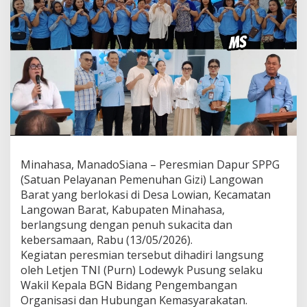
k
a
n
S
P
P
G
L
a
n
g
o
w
Minahasa, ManadoSiana – Peresmian Dapur SPPG
a
(Satuan Pelayanan Pemenuhan Gizi) Langowan
n
B
Barat yang berlokasi di Desa Lowian, Kecamatan
a
Langowan Barat, Kabupaten Minahasa,
r
berlangsung dengan penuh sukacita dan
a
kebersamaan, Rabu (13/05/2026).
t
,
Kegiatan peresmian tersebut dihadiri langsung
W
oleh Letjen TNI (Purn) Lodewyk Pusung selaku
a
Wakil Kepala BGN Bidang Pengembangan
n
Organisasi dan Hubungan Kemasyarakatan.
n