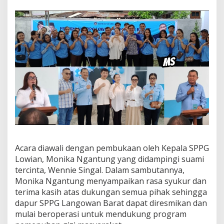
i
e
S
i
n
g
a
l
:
S
i
a
p
D
u
k
Acara diawali dengan pembukaan oleh Kepala SPPG
u
Lowian, Monika Ngantung yang didampingi suami
n
g
tercinta, Wennie Singal. Dalam sambutannya,
P
Monika Ngantung menyampaikan rasa syukur dan
r
terima kasih atas dukungan semua pihak sehingga
o
dapur SPPG Langowan Barat dapat diresmikan dan
g
r
mulai beroperasi untuk mendukung program
a