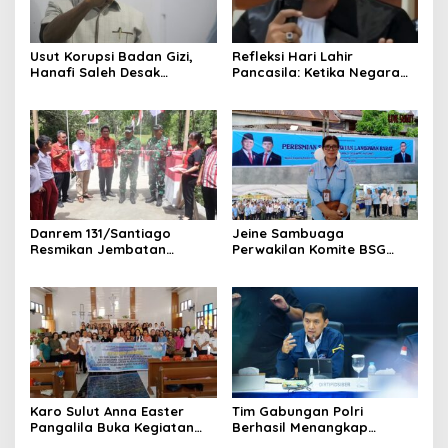
Usut Korupsi Badan Gizi,
Refleksi Hari Lahir
Hanafi Saleh Desak
Pancasila: Ketika Negara
Kejagung RI Bertindak
Gagal Menjaga Persatuan,
Tegas Tanpa Pilih Kasih
Alam Dirusak, dan Rupiah
Terpuruk
Danrem 131/Santiago
Jeine Sambuaga
Resmikan Jembatan
Perwakilan Komite BSG
Garuda di Desa Wioi Dua.
Sulut Hadir di peresmian
SPPG Langowan Barat
Karo Sulut Anna Easter
Tim Gabungan Polri
Pangalila Buka Kegiatan
Berhasil Menangkap
Peran dan Fungsi Wanita
Buronan Internasional