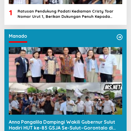
1
Ratusan Pendukung Padati Kediaman Cristy Toar
Nomor Urut 1, Berikan Dukungan Penuh Kepada
Calon Hukum Tua Walantakan
Manado
Anna Pangalila Dampingi Wakili Gubernur Sulut
Hadiri HUT ke-85 GSJA Se-Sulut–Gorontalo di