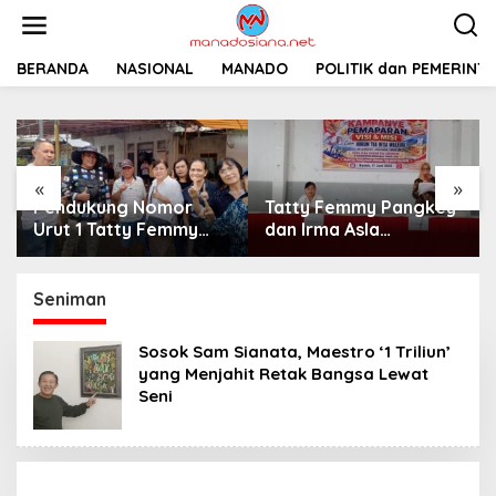
L
e
w
a
BERANDA
NASIONAL
MANADO
POLITIK dan PEMERINT
t
i
k
e
k
«
»
o
Pendukung Nomor
Tatty Femmy Pangkey
n
t
Urut 1 Tatty Femmy
dan Irma Asla
e
Pangkey Berikan
Paparkan Visi Misi
n
Dukungan Penuh Saat
dalam Kampanye
Pemaparan Visi dan
Pemaparan di Balai
Seniman
Misi di Desa Waleure
Desa Waleure
Sosok Sam Sianata, Maestro ‘1 Triliun’
yang Menjahit Retak Bangsa Lewat
Seni