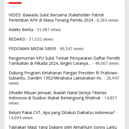
VIDEO: Bawaslu Sulut Bersama Stakeholder Patroli
Penertiban APK di Masa Tenang Pemilu 2024
- 6,363 views
Indeks Berita
- 51,087 views
REDAKSI
- 51,032 views
PEDOMAN MEDIA SIBER
- 49,547 views
Pengumuman KPU Sulut Terkait Persyaratan Daftar Pemilih
Tambahan di Pilkada 2024, Begini Caranya…
- 49,007 views
Dukung Program Ketahanan Pangan Presiden RI Prabowo
Subianto, Dandim 1302/Minahasa Laksanakan Ini..
- 26,947
views
Dihadiri Ribuan Jemaat, Ibadah Natal Gereja Tiberias
Indonesia di Stadion Klabat Berlangsung Khidmat
- 14,857
views
Belum Pakai CVT, Apa yang Ditakuti Daihatsu Indonesia?
-
14,694 views
Tabrakan Maut Yang Dialami oleh Almarhum Sonny Lantu