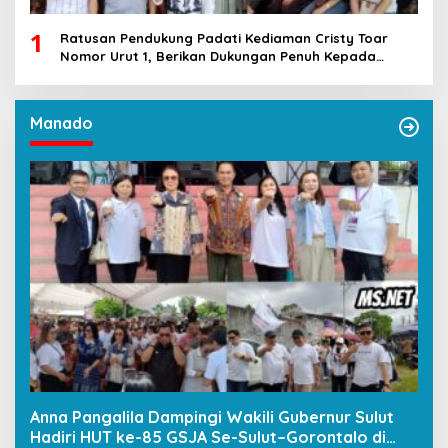
1
Ratusan Pendukung Padati Kediaman Cristy Toar
Nomor Urut 1, Berikan Dukungan Penuh Kepada
Calon Hukum Tua Walantakan
Manado
Anna Pangalila Dampingi Wakili Gubernur Sulut
Hadiri HUT ke-85 GSJA Se-Sulut–Gorontalo di