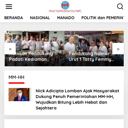
L
e
w
a
BERANDA
NASIONAL
MANADO
POLITIK dan PEMERINT
t
i
k
e
k
«
»
o
Ratusan Pendukung
Pendukung Nomor
n
t
Padati Kediaman
Urut 1 Tatty Femmy
e
Cristy Toar Nomor
Pangkey Berikan
n
Urut 1, Berikan
Dukungan Penuh Saat
Dukungan Penuh
Pemaparan Visi dan
MM-HH
Kepada Calon Hukum
Misi di Desa Waleure
Tua Walantakan
Nick Adicipta Lomban Ajak Masyarakat
Dukung Penuh Pemerintahan MM-HH,
Wujudkan Bitung Lebih Hebat dan
Sejahtera