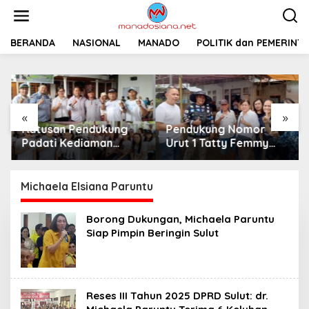
L
e
w
a
BERANDA
NASIONAL
MANADO
POLITIK dan PEMERINT
t
i
k
e
k
«
»
o
Ratusan Pendukung
Pendukung Nomor
n
t
Padati Kediaman
Urut 1 Tatty Femmy
e
Cristy Toar Nomor
Pangkey Berikan
n
Urut 1, Berikan
Dukungan Penuh Saat
Dukungan Penuh
Pemaparan Visi dan
Michaela Elsiana Paruntu
Kepada Calon Hukum
Misi di Desa Waleure
Tua Walantakan
Borong Dukungan, Michaela Paruntu
Siap Pimpin Beringin Sulut
Reses III Tahun 2025 DPRD Sulut: dr.