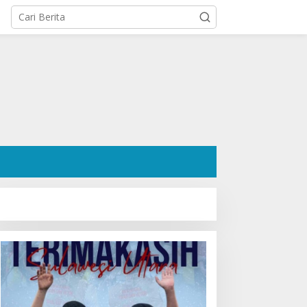
atusan Pendukung Padati
Agenda DPRD Sulut, 10
ediaman Cristy Toar
Agustus 2026, Ada
omor Urut 1, Berikan
Paripurna
ukungan Penuh Kepada
Penandatanganan KUA-