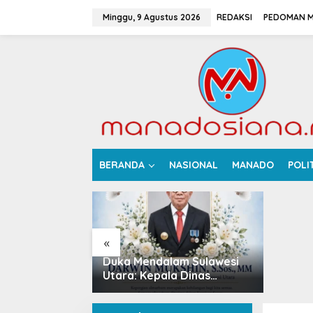
L
e
Minggu, 9 Agustus 2026
REDAKSI
PEDOMAN M
w
a
t
i
k
e
k
o
n
t
e
Pempro
BERANDA
NASIONAL
MANADO
POLI
n
Opsi Pe
Saliba
APBD a
«
 Sulut, 10
Duka Mendalam Sulawesi
6, Ada
Utara: Kepala Dinas
Perkebunan Darwin
ganan KUA-
Mukshin Meninggal Dunia