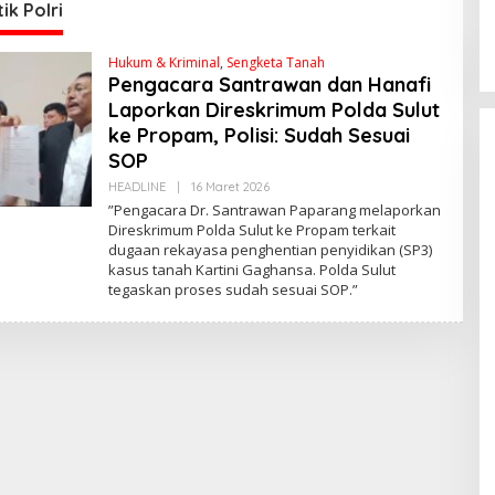
C
ik Polri
W
Hukum & Kriminal
,
Sengketa Tanah
Pengacara Santrawan dan Hanafi
Laporkan Direskrimum Polda Sulut
ke Propam, Polisi: Sudah Sesuai
SOP
HEADLINE
|
16 Maret 2026
O
L
​”Pengacara Dr. Santrawan Paparang melaporkan
E
Direskrimum Polda Sulut ke Propam terkait
H
dugaan rekayasa penghentian penyidikan (SP3)
R
E
kasus tanah Kartini Gaghansa. Polda Sulut
D
tegaskan proses sudah sesuai SOP.”
A
K
S
Kunjungan Ketua
I
ke Sulut: Momen
Jemput Aspirasi 
Di POLITIK Dan
PEMERINTAHAN
|
24 Mei
Percepatan
Pembangunan De
lut Raih
Sekwan DPRD Sulut
e-12 Kali
Niklas Silangen Ajak