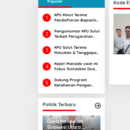
Populer
ingga Rapat
Kode Et
KPU Minut Terima
1
Pendaftaran Bapaslon
Joune Ganda dan Kevin
Lotulung
Pengumuman KPU Sulut
2
Terkait Persyaratan
Daftar Pemilih
Tambahan di Pilkada
KPU Sulut Terima
3
2024, Begini Caranya…
Masukan & Tanggapan
Masyarakat Calon
Gubernur dan Wakil
Kejari Manado saat ini
4
Gubernur Sulut Tahun
Fokus Tuntaskan Dua
2024
Perkara Dugaan
Korupsi di DLH dan
Dukung Program
5
Dinsos
Ketahanan Pangan
Presiden RI Prabowo
Subianto, Dandim
1302/Minahasa
Politik Terbaru
Laksanakan Ini..
da DPRD Sulut,
Duka Mendalam
Pemprov Su
gustus 2026, Ada
Sulawesi Utara:
Opini WTP k