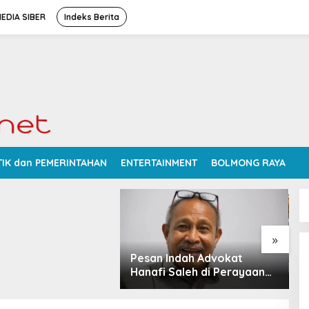
EDIA SIBER
Indeks Berita
v Sulut Siapkan 2
TIK dan PEMERINTAHAN
ENTERTAINMENT
BOLMONG RAYA
rbaiki Jalan
bu Talaud: Lewat
tau PSN
»
Pesan Indah Advokat
R
Hanafi Saleh di Perayaan
K
Thanksgiving Minahasa
N
2026
D