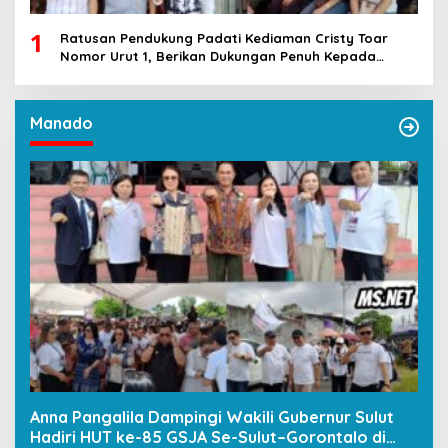
1
Ratusan Pendukung Padati Kediaman Cristy Toar
Nomor Urut 1, Berikan Dukungan Penuh Kepada
Calon Hukum Tua Walantakan
Manado
Anna Pangalila Dampingi Wakili Gubernur Sulut
Hadiri HUT ke-85 GSJA Se-Sulut–Gorontalo di