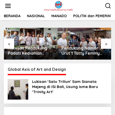
L
e
w
a
BERANDA
NASIONAL
MANADO
POLITIK dan PEMERINT
t
i
k
e
k
«
»
o
Ratusan Pendukung
Pendukung Nomor
n
t
Padati Kediaman
Urut 1 Tatty Femmy
e
Cristy Toar Nomor
Pangkey Berikan
n
Urut 1, Berikan
Dukungan Penuh Saat
Dukungan Penuh
Pemaparan Visi dan
Global Axis of Art and Design
Kepada Calon Hukum
Misi di Desa Waleure
Tua Walantakan
Lukisan ‘Satu Triliun’ Sam Sianata
Mejeng di ISI Bali, Usung Isme Baru
‘Trinity Art’