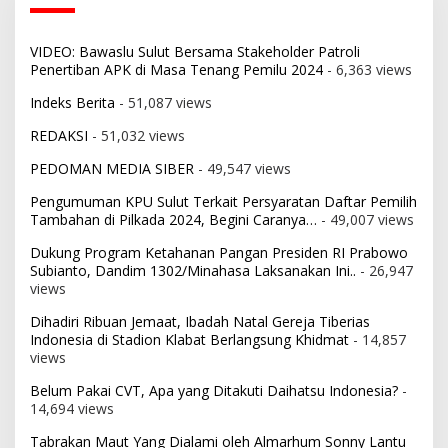
VIDEO: Bawaslu Sulut Bersama Stakeholder Patroli
Penertiban APK di Masa Tenang Pemilu 2024
- 6,363 views
Indeks Berita
- 51,087 views
REDAKSI
- 51,032 views
PEDOMAN MEDIA SIBER
- 49,547 views
Pengumuman KPU Sulut Terkait Persyaratan Daftar Pemilih
Tambahan di Pilkada 2024, Begini Caranya…
- 49,007 views
Dukung Program Ketahanan Pangan Presiden RI Prabowo
Subianto, Dandim 1302/Minahasa Laksanakan Ini..
- 26,947
views
Dihadiri Ribuan Jemaat, Ibadah Natal Gereja Tiberias
Indonesia di Stadion Klabat Berlangsung Khidmat
- 14,857
views
Belum Pakai CVT, Apa yang Ditakuti Daihatsu Indonesia?
-
14,694 views
Tabrakan Maut Yang Dialami oleh Almarhum Sonny Lantu