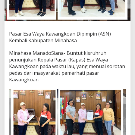
k
o
a
n
D
i
Pasar Esa Waya Kawangkoan Dipimpin (ASN)
p
Kembali Kabupaten Minahasa
i
m
p
Minahasa ManadoSiana- Buntut kisruhruh
i
penunjukan Kepala Pasar (Kapas) Esa Waya
n
Kawangkoan pada waktu lau, yang menuai sorotan
(
pedas dari masyarakat pemerhati pasar
A
S
Kawangkoan.
N
)
K
e
m
b
a
l
i
K