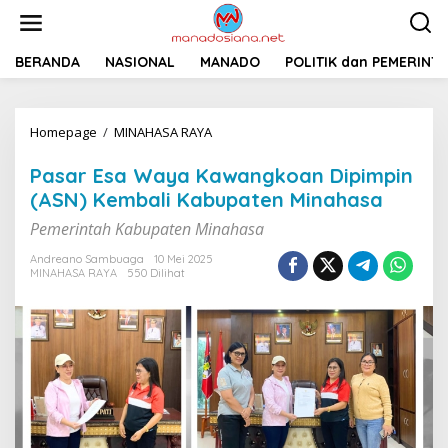
L
e
w
a
BERANDA
NASIONAL
MANADO
POLITIK dan PEMERINT
t
i
k
Homepage
/
MINAHASA RAYA
P
e
a
k
s
o
Pasar Esa Waya Kawangkoan Dipimpin
a
n
(ASN) Kembali Kabupaten Minahasa
r
t
E
e
Pemerintah Kabupaten Minahasa
s
n
a
Andreano Sambuaga
10 Mei 2025
MINAHASA RAYA
550 Dilihat
W
a
y
a
K
a
w
a
n
g