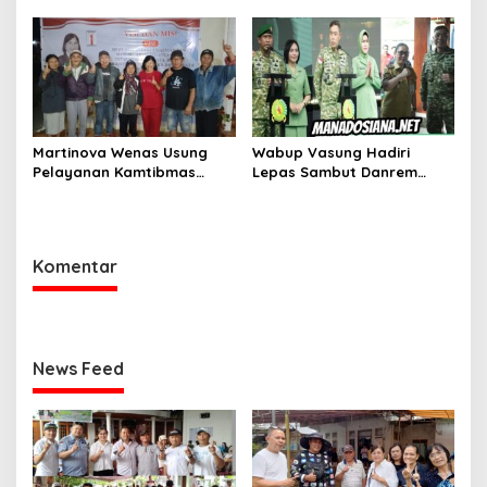
Pemaparan di Balai Desa
DANREM 131 SANTAIGO
Waleure
Martinova Wenas Usung
Wabup Vasung Hadiri
Pelayanan Kamtibmas
Lepas Sambut Danrem
untuk Mewujudkan Desa
131/Santiago Perkuat
Pinaesaan yang Aman,
Sinergi Pemda dan TNI
Damai, dan Sejahtera
Komentar
News Feed