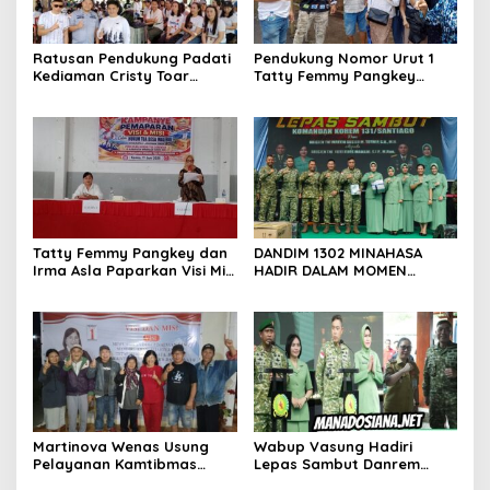
Ratusan Pendukung Padati
Pendukung Nomor Urut 1
Kediaman Cristy Toar
Tatty Femmy Pangkey
Nomor Urut 1, Berikan
Berikan Dukungan Penuh
Dukungan Penuh Kepada
Saat Pemaparan Visi dan
Calon Hukum Tua
Misi di Desa Waleure
Walantakan
Tatty Femmy Pangkey dan
DANDIM 1302 MINAHASA
Irma Asla Paparkan Visi Misi
HADIR DALAM MOMEN
dalam Kampanye
BERSEJARAH PERGANTIAN
Pemaparan di Balai Desa
DANREM 131 SANTAIGO
Waleure
Martinova Wenas Usung
Wabup Vasung Hadiri
Pelayanan Kamtibmas
Lepas Sambut Danrem
untuk Mewujudkan Desa
131/Santiago Perkuat