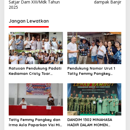
Satjar Dam XIII/Mdk Tahun
dampak Banjir
i
2025
g
Jangan Lewatkan
a
s
i
p
o
s
Ratusan Pendukung Padati
Pendukung Nomor Urut 1
Kediaman Cristy Toar
Tatty Femmy Pangkey
Nomor Urut 1, Berikan
Berikan Dukungan Penuh
Dukungan Penuh Kepada
Saat Pemaparan Visi dan
Calon Hukum Tua
Misi di Desa Waleure
Walantakan
Tatty Femmy Pangkey dan
DANDIM 1302 MINAHASA
Irma Asla Paparkan Visi Misi
HADIR DALAM MOMEN
dalam Kampanye
BERSEJARAH PERGANTIAN