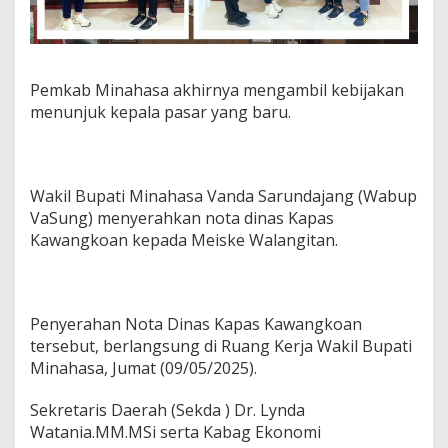
a
b
u
p
a
Pemkab Minahasa akhirnya mengambil kebijakan
t
menunjuk kepala pasar yang baru.
e
n
M
i
n
Wakil Bupati Minahasa Vanda Sarundajang (Wabup
a
VaSung) menyerahkan nota dinas Kapas
h
Kawangkoan kepada Meiske Walangitan.
a
s
a
Penyerahan Nota Dinas Kapas Kawangkoan
tersebut, berlangsung di Ruang Kerja Wakil Bupati
Minahasa, Jumat (09/05/2025).
Sekretaris Daerah (Sekda ) Dr. Lynda
Watania.MM.MSi serta Kabag Ekonomi