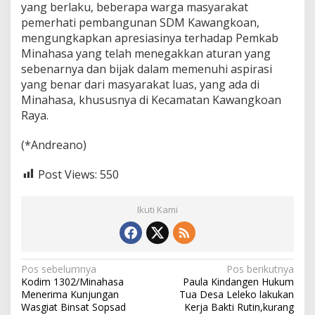
yang berlaku, beberapa warga masyarakat
pemerhati pembangunan SDM Kawangkoan,
mengungkapkan apresiasinya terhadap Pemkab
Minahasa yang telah menegakkan aturan yang
sebenarnya dan bijak dalam memenuhi aspirasi
yang benar dari masyarakat luas, yang ada di
Minahasa, khususnya di Kecamatan Kawangkoan
Raya.
(*Andreano)
Post Views:
550
Ikuti Kami
N
Pos sebelumnya
Pos berikutnya
Kodim 1302/Minahasa
Paula Kindangen Hukum
a
Menerima Kunjungan
Tua Desa Leleko lakukan
v
Wasgiat Binsat Sopsad
Kerja Bakti Rutin,kurang