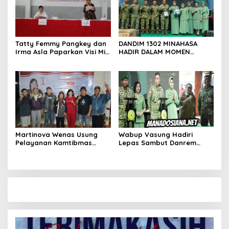
Tatty Femmy Pangkey dan
DANDIM 1302 MINAHASA
Irma Asla Paparkan Visi Misi
HADIR DALAM MOMEN
dalam Kampanye
BERSEJARAH PERGANTIAN
Pemaparan di Balai Desa
DANREM 131 SANTAIGO
Waleure
Martinova Wenas Usung
Wabup Vasung Hadiri
Pelayanan Kamtibmas
Lepas Sambut Danrem
untuk Mewujudkan Desa
131/Santiago Perkuat
Pinaesaan yang Aman,
Sinergi Pemda dan TNI
Damai, dan Sejahtera