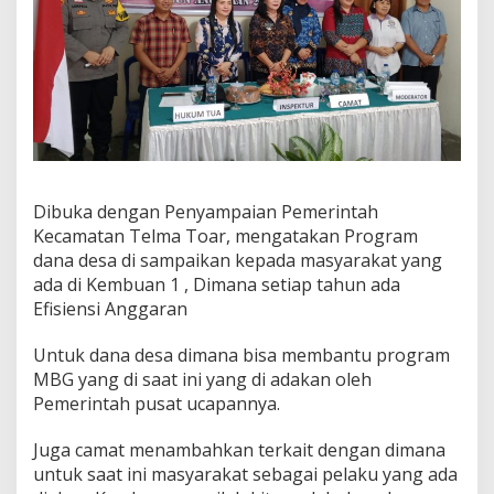
a
n
K
e
g
i
a
t
a
n
Dibuka dengan Penyampaian Pemerintah
S
o
Kecamatan Telma Toar, mengatakan Program
s
dana desa di sampaikan kepada masyarakat yang
i
ada di Kembuan 1 , Dimana setiap tahun ada
a
Efisiensi Anggaran
l
i
s
Untuk dana desa dimana bisa membantu program
a
MBG yang di saat ini yang di adakan oleh
s
Pemerintah pusat ucapannya.
i
D
Juga camat menambahkan terkait dengan dimana
a
n
untuk saat ini masyarakat sebagai pelaku yang ada
a