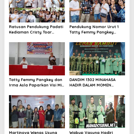
i
p
o
Ratusan Pendukung Padati
Pendukung Nomor Urut 1
s
Kediaman Cristy Toar
Tatty Femmy Pangkey
Nomor Urut 1, Berikan
Berikan Dukungan Penuh
Dukungan Penuh Kepada
Saat Pemaparan Visi dan
Calon Hukum Tua
Misi di Desa Waleure
Walantakan
Tatty Femmy Pangkey dan
DANDIM 1302 MINAHASA
Irma Asla Paparkan Visi Misi
HADIR DALAM MOMEN
dalam Kampanye
BERSEJARAH PERGANTIAN
Pemaparan di Balai Desa
DANREM 131 SANTAIGO
Waleure
Martinova Wenas Usung
Wabup Vasung Hadiri