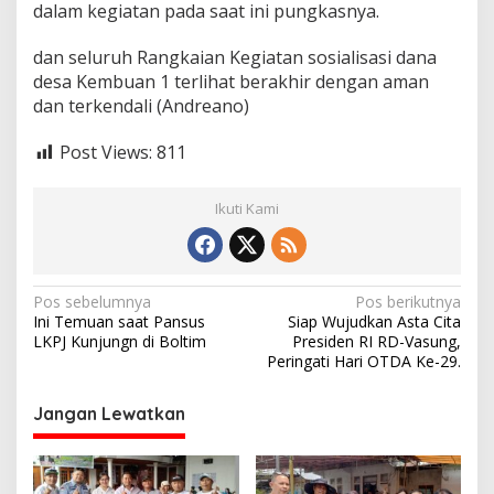
dalam kegiatan pada saat ini pungkasnya.
dan seluruh Rangkaian Kegiatan sosialisasi dana
desa Kembuan 1 terlihat berakhir dengan aman
dan terkendali (Andreano)
Post Views:
811
Ikuti Kami
N
Pos sebelumnya
Pos berikutnya
Ini Temuan saat Pansus
Siap Wujudkan Asta Cita
a
LKPJ Kunjungn di Boltim
Presiden RI RD-Vasung,
v
Peringati Hari OTDA Ke-29.
i
Jangan Lewatkan
g
a
s