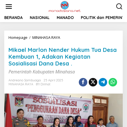
L
e
w
a
BERANDA
NASIONAL
MANADO
POLITIK dan PEMERINT
t
i
k
Homepage
/
MINAHASA RAYA
M
e
i
k
k
o
Mikael Marlon Nender Hukum Tua Desa
a
n
Kembuan 1, Adakan Kegiatan
e
t
Sosialisasi Dana Desa .
l
e
M
n
Pemerintah Kabupaten Minahasa
a
r
Andreano Sambuaga
25 April 2025
l
MINAHASA RAYA
811 Dilihat
o
n
N
e
n
d
e
r