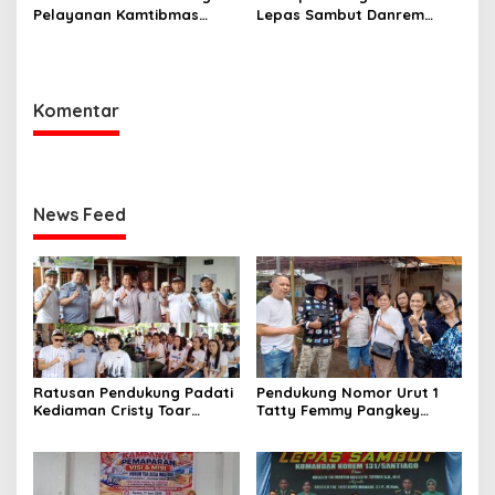
Pelayanan Kamtibmas
Lepas Sambut Danrem
untuk Mewujudkan Desa
131/Santiago Perkuat
Pinaesaan yang Aman,
Sinergi Pemda dan TNI
Damai, dan Sejahtera
Komentar
News Feed
Ratusan Pendukung Padati
Pendukung Nomor Urut 1
Kediaman Cristy Toar
Tatty Femmy Pangkey
Nomor Urut 1, Berikan
Berikan Dukungan Penuh
Dukungan Penuh Kepada
Saat Pemaparan Visi dan
Calon Hukum Tua
Misi di Desa Waleure
Walantakan