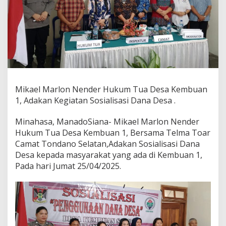
H
u
k
u
m
T
u
a
D
e
Mikael Marlon Nender Hukum Tua Desa Kembuan
s
1, Adakan Kegiatan Sosialisasi Dana Desa .
a
K
Minahasa, ManadoSiana- Mikael Marlon Nender
e
m
Hukum Tua Desa Kembuan 1, Bersama Telma Toar
b
Camat Tondano Selatan,Adakan Sosialisasi Dana
u
Desa kepada masyarakat yang ada di Kembuan 1,
a
Pada hari Jumat 25/04/2025.
n
1
,
A
d
a
k