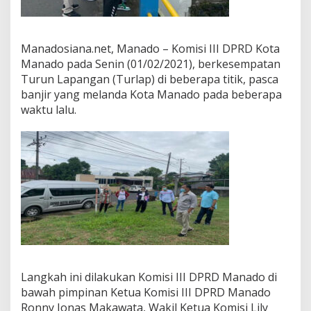
o
T
i
n
Manadosiana.net, Manado – Komisi III DPRD Kota
j
Manado pada Senin (01/02/2021), berkesempatan
a
Turun Lapangan (Turlap) di beberapa titik, pasca
u
banjir yang melanda Kota Manado pada beberapa
D
r
waktu lalu.
a
i
n
a
s
e
Langkah ini dilakukan Komisi III DPRD Manado di
bawah pimpinan Ketua Komisi III DPRD Manado
Ronny Jonas Makawata, Wakil Ketua Komisi Lily