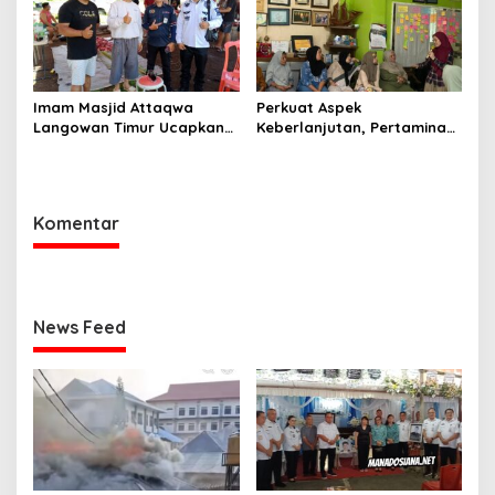
Imam Masjid Attaqwa
Perkuat Aspek
Langowan Timur Ucapkan
Keberlanjutan, Pertamina
Terima Kasih Bupati RD-
Patra Niaga Gelar Edukasi
Vasung Atas Bantuan
Pola Asuh Anak di Makassar
Hewan Kurban
Komentar
News Feed