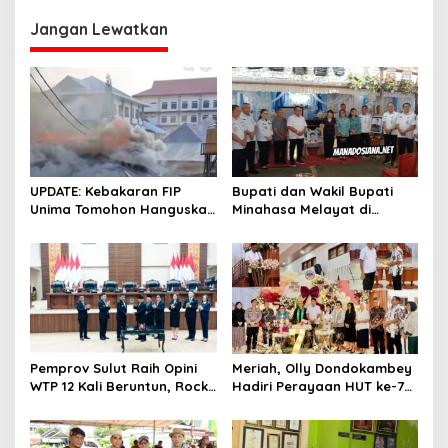
g
Jangan Lewatkan
a
s
i
p
o
s
UPDATE: Kebakaran FIP
Bupati dan Wakil Bupati
Unima Tomohon Hanguskan
Minahasa Melayat di
6 Bilik Ruangan dari 3
Rumah Duka Alm. Dr. Ir.
Gedung
Pankie Pangemanan di
Remboken
Pemprov Sulut Raih Opini
Meriah, Olly Dondokambey
WTP 12 Kali Beruntun, Rocky
Hadiri Perayaan HUT ke-7
Wowor: Bukti Kinerja Nyata
GMIM PNIEL Leleko di
Remboken