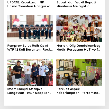
UPDATE: Kebakaran FIP
Bupati dan Wakil Bupati
Unima Tomohon Hanguskan
Minahasa Melayat di
6 Bilik Ruangan dari 3
Rumah Duka Alm. Dr. Ir.
Gedung
Pankie Pangemanan di
Remboken
Pemprov Sulut Raih Opini
Meriah, Olly Dondokambey
WTP 12 Kali Beruntun, Rocky
Hadiri Perayaan HUT ke-7
Wowor: Bukti Kinerja Nyata
GMIM PNIEL Leleko di
Remboken
Imam Masjid Attaqwa
Perkuat Aspek
Langowan Timur Ucapkan
Keberlanjutan, Pertamina
Terima Kasih Bupati RD-
Patra Niaga Gelar Edukasi
Vasung Atas Bantuan
Pola Asuh Anak di Makassar
Hewan Kurban