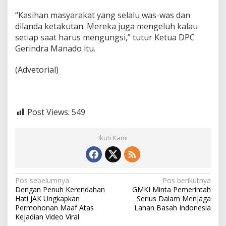
“Kasihan masyarakat yang selalu was-was dan
dilanda ketakutan. Mereka juga mengeluh kalau
setiap saat harus mengungsi,” tutur Ketua DPC
Gerindra Manado itu.
(Advetorial)
Post Views:
549
Ikuti Kami
N
Pos sebelumnya
Pos berikutnya
Dengan Penuh Kerendahan
GMKI Minta Pemerintah
a
Hati JAK Ungkapkan
Serius Dalam Menjaga
v
Permohonan Maaf Atas
Lahan Basah Indonesia
Kejadian Video Viral
i