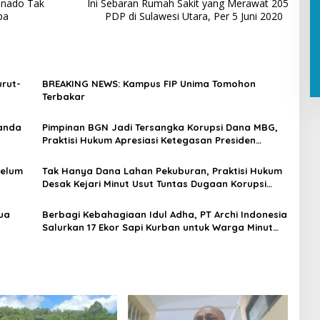
anado Tak
Ini Sebaran Rumah Sakit yang Merawat 205
pa
PDP di Sulawesi Utara, Per 5 Juni 2020
urut-
BREAKING NEWS: Kampus FIP Unima Tomohon
Terbakar
Tanda
Pimpinan BGN Jadi Tersangka Korupsi Dana MBG,
Praktisi Hukum Apresiasi Ketegasan Presiden
Prabowo
Belum
Tak Hanya Dana Lahan Pekuburan, Praktisi Hukum
Desak Kejari Minut Usut Tuntas Dugaan Korupsi
Stunting Desa Wori
ua
Berbagi Kebahagiaan Idul Adha, PT Archi Indonesia
Salurkan 17 Ekor Sapi Kurban untuk Warga Minut
dan Bitung