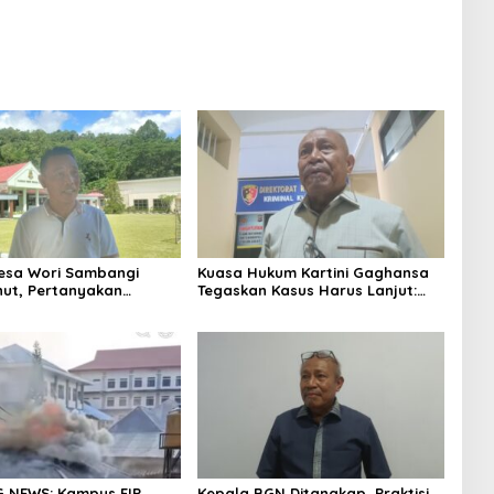
esa Wori Sambangi
Kuasa Hukum Kartini Gaghansa
inut, Pertanyakan
Tegaskan Kasus Harus Lanjut:
an Laporan Dugaan
Kami Sudah Buktikan Dua Alat
Dana Desa
Bukti Sah
 NEWS: Kampus FIP
Kepala BGN Ditangkap, Praktisi