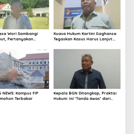
esa Wori Sambangi
Kuasa Hukum Kartini Gaghansa
inut, Pertanyakan
Tegaskan Kasus Harus Lanjut:
an Laporan Dugaan
Kami Sudah Buktikan Dua Alat
Dana Desa
Bukti Sah
 NEWS: Kampus FIP
Kepala BGN Ditangkap, Praktisi
omohon Terbakar
Hukum: Ini ‘Tanda Awas’ dari
Presiden untuk Semua Pejabat