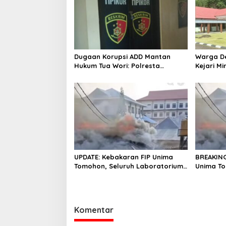
Dugaan Korupsi ADD Mantan
Warga D
Hukum Tua Wori: Polresta
Kejari M
Manado Tunggu Hasil Audit
Kelanjut
Inspektorat
Korupsi 
UPDATE: Kebakaran FIP Unima
BREAKING
Tomohon, Seluruh Laboratorium
Unima T
Ludes Terbakar
Komentar