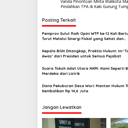
Vanda Pinontoan Minta Walikota M
a
Pindahkan TPA di Kaki Gunung Tum
v
i
Posting Terkait
g
Pemprov Sulut Raih Opini WTP ke-12 Kali Bert
a
Turut Melalui Sinergi Fiskal yang Sehat dan
s
Akuntabel
Kepala BGN Ditangkap, Praktisi Hukum: Ini ‘
i
Awas’ dari Presiden untuk Semua Pejabat
p
o
Suara Tokoh Adat Utara NKRI: Kami Seperti 
Merdeka dari Listrik
s
Dana Pekuburan Desa Wori: Mantan Hukum T
Kembalikan Rp 14,6 Juta
Jangan Lewatkan