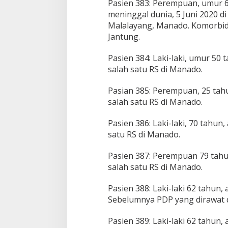
Pasien 383: Perempuan, umur 
a
meninggal dunia, 5 Juni 2020 
w
Malalayang, Manado. Komorbid S
e
Jantung.
s
i
U
Pasien 384: Laki-laki, umur 50
t
salah satu RS di Manado.
a
r
Pasian 385: Perempuan, 25 tah
a
P
salah satu RS di Manado.
e
r
Pasien 386: Laki-laki, 70 tahu
5
satu RS di Manado.
J
u
Pasien 387: Perempuan 79 tahu
n
i
salah satu RS di Manado.
2
0
Pasien 388: Laki-laki 62 tahun
2
Sebelumnya PDP yang dirawat d
0
Pasien 389: Laki-laki 62 tahun