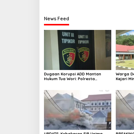
News Feed
Dugaan Korupsi ADD Mantan
Warga D
Hukum Tua Wori: Polresta
Kejari M
Manado Tunggu Hasil Audit
Kelanjut
Inspektorat
Korupsi 
UPDATE: Kebakaran FIP Unima
BREAKING