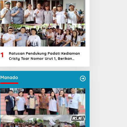
1
Ratusan Pendukung Padati Kediaman
Cristy Toar Nomor Urut 1, Berikan
Dukungan Penuh Kepada Calon Hukum
Tua Walantakan
Manado