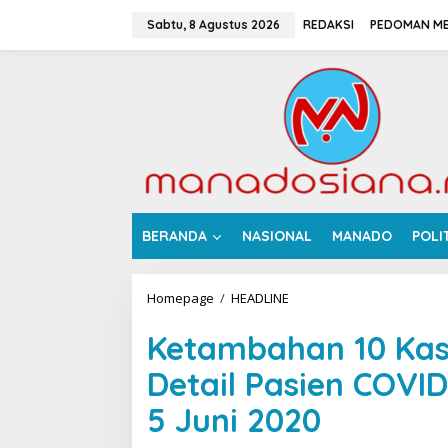
L
e
Sabtu, 8 Agustus 2026
REDAKSI
PEDOMAN ME
w
a
t
i
k
e
k
o
n
t
e
BERANDA
NASIONAL
MANADO
POLI
n
Homepage
/
HEADLINE
K
e
t
Ketambahan 10 Kasus
a
m
Detail Pasien COVID
b
a
5 Juni 2020
h
a