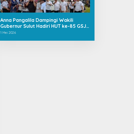
Anna Pangalila Dampingi Wakili
Gubernur Sulut Hadiri HUT ke-85 GSJA
Se-Sulut–Gorontalo di Langowan
1 Mei 2026