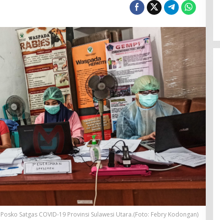
osko Satgas COVID-19 Provinsi Sulawesi Utara.(Foto: Febry Kodongan)