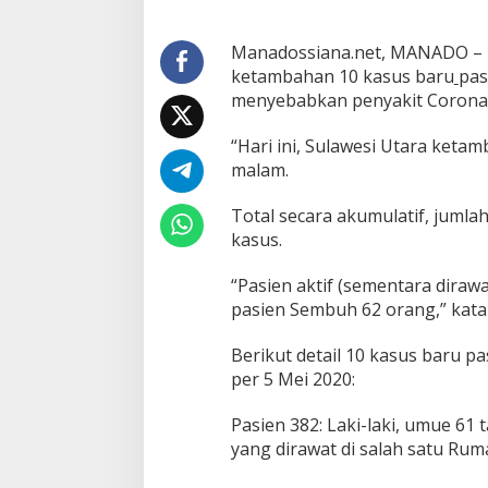
D
e
Manadossiana.net, MANADO – Pr
t
ketambahan 10 kasus baru
pas
a
i
menyebabkan penyakit Coronav
l
P
“Hari ini, Sulawesi Utara ketam
a
malam.
s
i
e
Total secara akumulatif, jumla
n
kasus.
C
O
“Pasien aktif (sementara diraw
V
pasien Sembuh 62 orang,” kata
I
D
-
Berikut detail 10 kasus baru pa
1
per 5 Mei 2020:
9
d
Pasien 382: Laki-laki, umue 6
i
yang dirawat di salah satu Rum
S
u
l